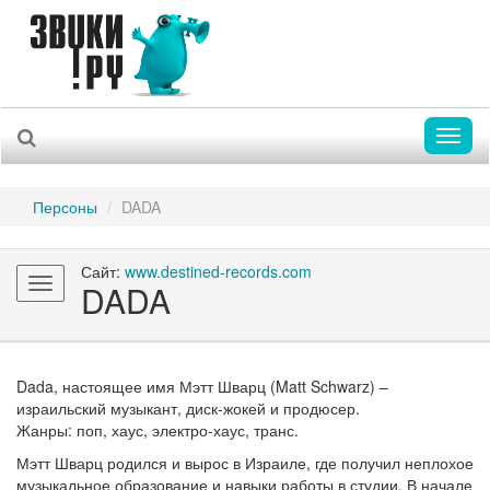
Toggl
naviga
Персоны
DADA
Сайт:
www.destined-records.com
Toggle
DADA
navigation
Dada, настоящее имя Мэтт Шварц (Matt Schwarz) –
израильский музыкант, диск-жокей и продюсер.
Жанры: поп, хаус, электро-хаус, транс.
Мэтт Шварц родился и вырос в Израиле, где получил неплохое
музыкальное образование и навыки работы в студии. В начале