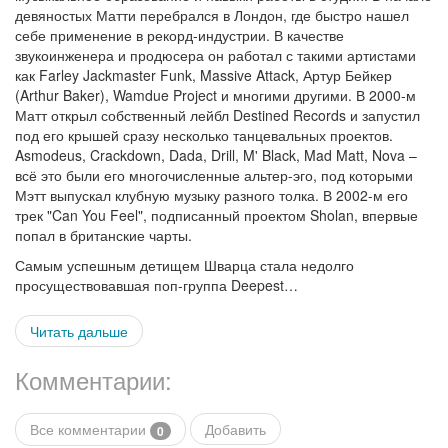
девяностых Матти перебрался в Лондон, где быстро нашел
себе применение в рекорд-индустрии. В качестве
звукоинженера и продюсера он работал с такими артистами
как Farley Jackmaster Funk, Massive Attack, Артур Бейкер
(Arthur Baker), Wamdue Project и многими другими. В 2000-м
Матт открыл собственный лейбл Destined Records и запустил
под его крышей сразу несколько танцевальных проектов.
Asmodeus, Crackdown, Dada, Drill, M' Black, Mad Matt, Nova –
всё это были его многочисленные альтер-эго, под которыми
Мэтт выпускал клубную музыку разного толка. В 2002-м его
трек "Can You Feel", подписанный проектом Sholan, впервые
попал в британские чарты.
Самым успешным детищем Шварца стала недолго
просуществовавшая поп-группа Deepest…
Читать дальше
Комментарии:
Все комментарии
Добавить
0