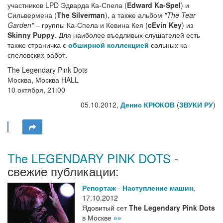
участников LPD Эдварда Ка-Спела (
Edward Ka-Spel
) и
Сильвермена (
The Silverman
), а также альбом
"The Tear
Garden"
– группы Ка-Спела и Кевина Кея (
cEvin Key
) из
Skinny Puppy
. Для наиболее въедливых слушателей есть
также страничка с
обширной коллекцией
сольных ка-
спеловских работ.
The Legendary Pink Dots
Москва, Москва HALL
10 октября, 21:00
05.10.2012,
Денис КРЮКОВ
(
ЗВУКИ РУ
)
The LEGENDARY PINK DOTS
-
свежие публикации:
Репортаж
-
Наступление машин
,
17.10.2012
Ядовитый сет
The Legendary Pink Dots
в Москве
»»