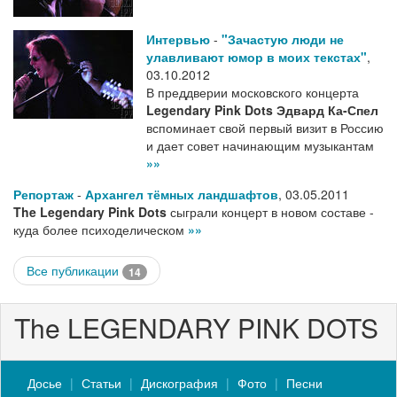
Интервью
-
"Зачастую люди не
улавливают юмор в моих текстах"
,
03.10.2012
В преддверии московского концерта
Legendary Pink Dots
Эдвард Ка-Спел
вспоминает свой первый визит в Россию
и дает совет начинающим музыкантам
»»
Репортаж
-
Архангел тёмных ландшафтов
,
03.05.2011
The Legendary Pink Dots
сыграли концерт в новом составе -
куда более психоделическом
»»
Все публикации
14
The LEGENDARY PINK DOTS
Досье
Статьи
Дискография
Фото
Песни