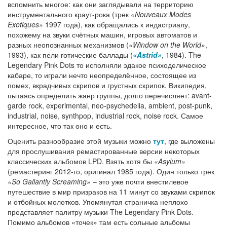
вспомнить многое: как они заглядывали на территорию
инструментального краут-рока (трек
«Nouveaux Modes
Exotiques»
1997 года), как обращались к индастриалу,
похожему на звуки счётных машин, игровых автоматов и
разных неопознанных механизмов (
«Window on the World»
,
1993), как пели готические баллады (
«Astrid»
, 1984). The
Legendary Pink Dots то исполняли эдакое психоделическое
кабаре, то играли нечто неопределённое, состоящее из
помех, вкрадчивых скрипов и грустных скрипок. Википедия,
пытаясь определить жанр группы, долго перечисляет: avant-
garde rock, experimental, neo-psychedelia, ambient, post-punk,
industrial, noise, synthpop, industrial rock, noise rock. Самое
интересное, что так оно и есть.
Оценить разнообразие этой музыки можно
тут
, где выложены
для прослушивания ремастированные версии некоторых
классических альбомов LPD. Взять хотя бы
«Asylum»
(ремастеринг 2012-го, оригинал 1985 года). Один только трек
«So Gallantly Screaming»
– это уже почти внестилевое
путешествие в мир призраков на 11 минут со звуками скрипок
и отбойных молотков. Упомянутая страничка неплохо
представляет палитру музыки The Legendary Pink Dots.
Помимо альбомов «точек» там есть сольные альбомы