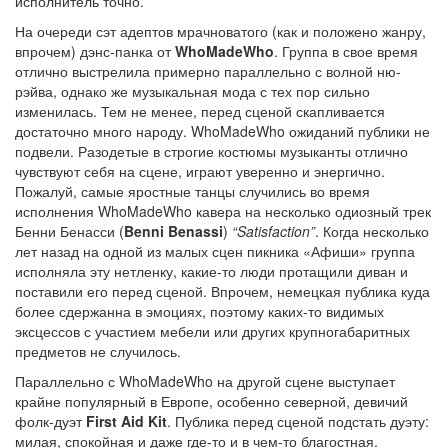
исполнитель точно.
На очереди сэт адептов мрачноватого (как и положено жанру,
впрочем) дэнс-панка от
WhoMadeWho
. Группа в свое время
отлично выстрелила примерно параллельно с волной ню-
рэйва, однако же музыкальная мода с тех пор сильно
изменилась. Тем не менее, перед сценой скапливается
достаточно много народу. WhoMadeWho ожиданий публики не
подвели. Разодетые в строгие костюмы музыканты отлично
чувствуют себя на сцене, играют уверенно и энергично.
Пожалуй, самые яростные танцы случились во время
исполнения WhoMadeWho кавера на несколько одиозный трек
Бенни Бенасси (
Benni Benassi
)
“Satisfaction”
. Когда несколько
лет назад на одной из малых сцен пикника «Афиши» группа
исполняла эту нетленку, какие-то люди протащили диван и
поставили его перед сценой. Впрочем, немецкая публика куда
более сдержанна в эмоциях, поэтому каких-то видимых
эксцессов с участием мебели или других крупногабаритных
предметов не случилось.
Параллельно с WhoMadeWho на другой сцене выступает
крайне популярный в Европе, особенно северной, девичий
фолк-дуэт
First Aid Kit
. Публика перед сценой подстать дуэту:
милая, спокойная и даже где-то и в чем-то благостная.