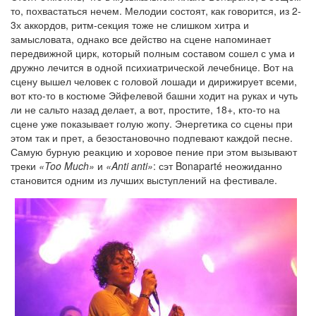
то, похвастаться нечем. Мелодии состоят, как говорится, из 2-
3х аккордов, ритм-секция тоже не слишком хитра и
замысловата, однако все действо на сцене напоминает
передвижной цирк, который полным составом сошел с ума и
дружно лечится в одной психиатрической лечебнице. Вот на
сцену вышел человек с головой лошади и дирижирует всеми,
вот кто-то в костюме Эйфелевой башни ходит на руках и чуть
ли не сальто назад делает, а вот, простите, 18+, кто-то на
сцене уже показывает голую жопу. Энергетика со сцены при
этом так и прет, а безостановочно подпевают каждой песне.
Самую бурную реакцию и хоровое пение при этом вызывают
треки
«Too Much»
и
«Anti anti»
: сэт Bonaparté неожиданно
становится одним из лучших выступлений на фестивале.