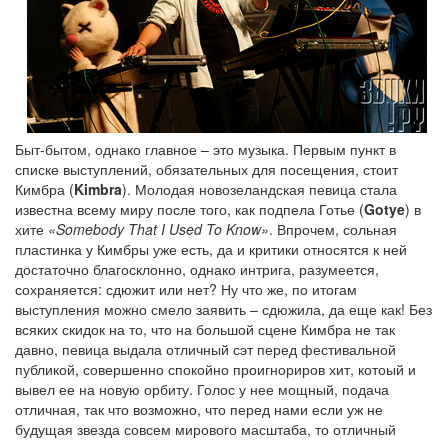
Быт-бытом, однако главное – это музыка. Первым пункт в
списке выступлений, обязательных для посещения, стоит
Кимбра (
Kimbra
). Молодая новозеландская певица стала
известна всему миру после того, как подпела Готье (
Gotye
) в
хите
«Somebody That I Used To Know»
. Впрочем, сольная
пластинка у Кимбры уже есть, да и критики относятся к ней
достаточно благосклонно, однако интрига, разумеется,
сохраняется: сдюжит или нет? Ну что же, по итогам
выступления можно смело заявить – сдюжила, да еще как! Без
всяких скидок на то, что на большой сцене Кимбра не так
давно, певица выдала отличный сэт перед фестивальной
публикой, совершенно спокойно проигнориров хит, котоый и
вывел ее на новую орбиту. Голос у нее мощный, подача
отличная, так что возможно, что перед нами если уж не
будущая звезда совсем мирового масштаба, то отличный