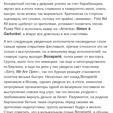
Концертный состав у девушек усилен за счет барабанщика,
звучат все в итоге очень слаженно и невероятно мило, очень
кантри, если можно так выразиться. Критически со стороны
оценивать это сложно, потому что крайне «мимими». First Aid
Kit мило щебечут со зрителями, успевают посвятить песню
Pussy Riot и исполнить кавер на
«America»
Simon &
Garfunkel
, а вокруг все довольны и все счастливы.
А вот следующие увиденные исполнители неожиданно стали
самым ярким открытием фестиваля, причем относится это не
только к выступлению, но и внешнему виду исполнителей: на
главную сцену выходят
Bonaparté
, толпа ревет от восторга.
Группа, мало того что немецкая, так еще и непосредственно
из Берлина, а еще на днях у них увидела свет пластинка
«Sorry, We Are Open»
, так что бурная реакция становится
понятна весьма быстро. Несколько лет назад Bonaparté
приезжали в Москву, однако увидели их, в итоге, немногие:
хитроумные организаторы одной из вечеринок поставили их
выступление совсем под утро, так что многие уходили с
требованием вернуть деньги за билет. Разумеется, на родном
берлинском бетоне такие сюрпризы перед своими же
зрителями недопустимы: группа начинает бодро и весело.
Стоит отметить, что в музыкальном плане Bonaparté, в общем-