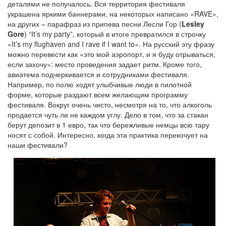
деталями не получалось. Вся территория фестиваля
украшена яркими баннерами, на некоторых написано «RAVE»,
на других – парафраз из припева песни Лесли Гор (
Lesley
Gore
) “It’s my party”, который в итоге превратился в строчку
«It’s my flughaven and I rave if I want to». На русский эту фразу
можно перевести как «это мой аэропорт, и я буду отрываться,
если захочу»: место проведения задает ритм. Кроме того,
авиатема подчеркивается и сотрудниками фестиваля.
Например, по полю ходят улыбчивые люди в пилотной
форме, которые раздают всем желающим программу
фестиваля. Вокруг очень чисто, несмотря на то, что алкоголь
продается чуть ли не каждом углу. Дело в том, что за стакан
берут депозит в 1 евро, так что бережливые немцы всю тару
носят с собой. Интересно, когда эта практика перекочует на
наши фестивали?