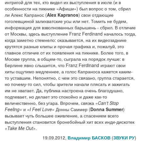
интригой для тех, кто видел их выступления в июле (и в
особенности на пикнике «Афиши») был вопрос о том, сбрил
ли Алекс Капранос (
Alex Kapranos
) свои отдающие
гоголевщиной залихватские усы или нет. Томить не будем,
информация для взволнованных барышень - сбрил. В отличие
от Москвы, здесь выступление Franz Ferdinand началось тогда,
когда заметно стемнело: оказывается, на их видеозаднике
крутятся разные клипы и прочая графика и, пожалуй, это
главное отличие от их появления на пикнике. Более того, в
Москве группа, в общем-то, сыграла на порядок лучше: в
Берлине явно слышится, что Franz Ferdinand играют свои
хиты ощутимо медленнее, а голос Капраноса кажется каким-
то уставшим. Непонятно, с чем это связано, группа старается,
но почему-то сил, чтобы зрители начали плясать и зажигать
им не хватает. Да, публика настроена очень благодушно,
подпевает, но делает это спокойно и даже как-то
величественно, без угара. Впрочем, связка
«Can’t Stop
Feeling»
и
«I Feel Love»
Донны Саммер (
Donna Summer
)
вызывает чуть большее оживление, а спасением всего
выступления становится бронебойный хит всех инди-дискотек
«Take Me Out»
.
19.09.2012,
Владимир БАСКОВ
(
ЗВУКИ РУ
)