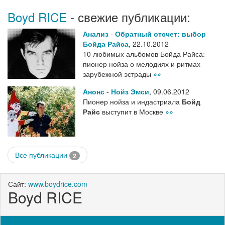
Boyd RICE
- свежие публикации:
Анализ
-
Обратный отсчет: выбор
Бойда Райса
,
22.10.2012
10 любимых альбомов Бойда Райса:
пионер нойза о мелодиях и ритмах
зарубежной эстрады
»»
Анонс
-
Нойз Эмси
,
09.06.2012
Пионер нойза и индастриала
Бойд
Райс
выступит в Москве
»»
Все публикации
2
Сайт:
www.boydrice.com
Boyd RICE