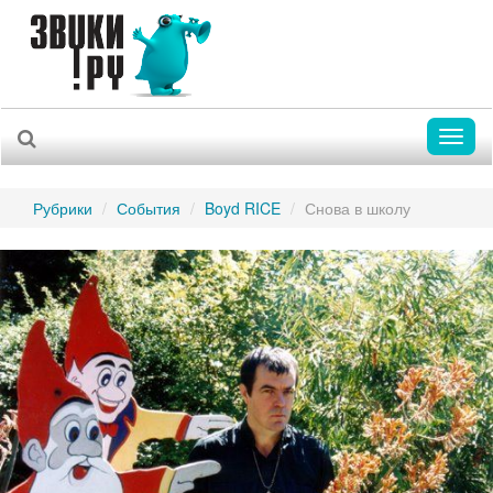
Toggl
naviga
Рубрики
События
Boyd RICE
Снова в школу