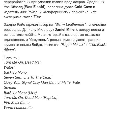
переработал их при участии коллег-продюсеров. Среди них
Уэс Эйзолд (
Wes Eisold
), половина дуэта
Cold Cave
и
издатель книг Райса, и калифорнийский перкуссионист-
экспериментатор
Z’ev
.
Заодно Райс сделал кавер на
"Warm Leatherette"
- в качестве
реверанса Дэниелу Миллеру (
Daniel Miller
), автору песни и
основателю лейбла Mute, который в свое время оказался
единственным "безумцем", решившимся издавать ранние
шумовые опыты Бойда, такие как
"Pagan Muzak"
и
"The Black
Album"
.
Треклист
Turn Me On, Dead Man
Watusi
Back To Mono
Seven Sermons To The Dead
Obey Your Signal Only Man Cannot Flatter Fate
Scream
Back To Mono (Live)
Turn Me On, Dead Man (Reprise)
Fire Shall Come
Warm Leatherette