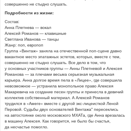
совершенно не стыдно слушать.
Подробности из жизни:
Состав:
Анна Плетнева — вокал
Алексей Романов — клавишные
Светлана Иванова — танцы
Жанр: поп, европоп
Группа «Винтаж» заняла на отечественной поп-сцене давно
вакантное место эпатажных эстетов, которых, вместе с тем,
совершенно не стыдно слушать. Все дело в том, что
у основных участников группы — Анны Плетневой и Алексея
Романова — за плечами весьма серьезная музыкальная
карьера. Анна долгое время пела в «Лицее», где совершила
невозможное — устранила монопольное право Алексея
Макаревича на создание песен группы и принесла в девичий
коллектив собственный материал. А Алексей Романов
трудился в «Амеге» вместе с другой экс-лицеисткой Леной
Перовой. Судьбы двух основателей Винтажа" пересеклись
на автостоянке около московского МХАТа, где Анна врезалась
в машину Алексея. Как говорится, не было бы счастья,
да несчастье помогло.