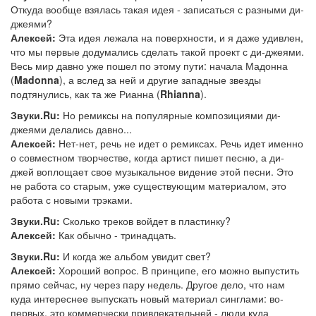
Откуда вообще взялась такая идея - записаться с разными ди-
джеями?
Алексей:
Эта идея лежала на поверхности, и я даже удивлен,
что мы первые додумались сделать такой проект с ди-джеями.
Весь мир давно уже пошел по этому пути: начала Мадонна
(
Madonna
), а вслед за ней и другие западные звезды
подтянулись, как та же Рианна (
Rhianna
).
Звуки.Ru:
Но ремиксы на популярные композициями ди-
джеями делались давно...
Алексей:
Нет-нет, речь не идет о ремиксах. Речь идет именно
о совместном творчестве, когда артист пишет песню, а ди-
джей воплощает свое музыкальное видение этой песни. Это
не работа со старым, уже существующим материалом, это
работа с новыми трэками.
Звуки.Ru:
Сколько треков войдет в пластинку?
Алексей:
Как обычно - тринадцать.
Звуки.Ru:
И когда же альбом увидит свет?
Алексей:
Хороший вопрос. В принципе, его можно выпустить
прямо сейчас, ну через пару недель. Другое дело, что нам
куда интереснее выпускать новый материал синглами: во-
первых, это коммерчески привлекательней - люди куда