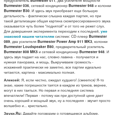
предусилитель
Burmester 011
, два усилителя мощности
Burmester 036
, сетевой кондиционер
Burmester 948
и колонки
Burmester B30
. И здесь звук приобреает еще большую
детальность - фактически слышна каждая партия, но при
такой детализации общая картина скомпрессированного звука
оказывается чуть более "поднятой" и от того не режет слух.
Для довершения эксперимента переходим к последней,
уже
знакомой нашим читателям
системе: CD-плеер
Burmester
089
, два усилителя
Burmester Power Amp 911 MK3
, колонки
Burmester Loudspeaker B80
, предварительный усилитель
Burmester 808 MK5
и сетевой кондиционер
Burmester 948
. И
здесь звук падает на нас, словно лавина - получается и
нужная панорама, и мощь. Выкручиваем громкость -
искажений практически не заметно, все партии идеально
читаются, картина - максимально полная.
Алексей:
Я, если честно, ожидал худшего!
(смеется)
Я-то
знаю, какие погрешности таятся в каждом из треков, вернее,
могут в них таиться. Но первая и последняя система
впечатлили! Первая - потому как при доступной цене дает
очень хороший и мощный звук, ну а последняя - звучит просто
волшебно и... кристально.
Звуки.Ru:
Давайте поговорим о готовящемся альбоме.