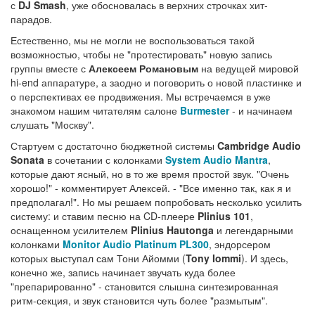
с
DJ Smash
, уже обосновалась в верхних строчках хит-
парадов.
Естественно, мы не могли не воспользоваться такой
возможностью, чтобы не "протестировать" новую запись
группы вместе с
Алексеем Романовым
на ведущей мировой
hi-end аппаратуре, а заодно и поговорить о новой пластинке и
о перспективах ее продвижения. Мы встречаемся в уже
знакомом нашим читателям салоне
Burmester
- и начинаем
слушать "Москву".
Стартуем с достаточно бюджетной системы
Cambridge Audio
Sonata
в сочетании с колонками
System Audio Mantra
,
которые дают ясный, но в то же время простой звук. "Очень
хорошо!" - комментирует Алексей. - "Все именно так, как я и
предполагал!". Но мы решаем попробовать несколько усилить
систему: и ставим песню на CD-плеере
Plinius 101
,
оснащенном усилителем
Plinius Hautonga
и легендарными
колонками
Monitor Audio Platinum PL300
, эндорсером
которых выступал сам Тони Айомми (
Tony Iommi
). И здесь,
конечно же, запись начинает звучать куда более
"препарированно" - становится слышна синтезированная
ритм-секция, и звук становится чуть более "размытым".