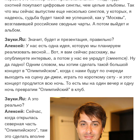
охотней покупают цифровые синглы, чем целые альбомы. Так
что мы сейчас выпустим еще несколько синглов, у которых, я
надеюсь, судьба будет такой же успешной, как у "Москвы",
возглавившей российские сводные чарты. А потом выйдет и
альбом.
Звуки.Ru:
Значит, будет и презентация, правильно?
Алексей:
У нас есть одна идея, которую мы планируем
реализовать весной... Вот, я вам сейчас расскажу, вы
опубликуете интервью, а потом у нас ее украдут
(смеется)
. Ну
да ладно! Одним словом, мы хотим сделать такой большой
концерт в "Олимпийском", когда с нами будут по очереди
выходить на сцену ди-джеи, играть по короткому сету - и этот
концерт продлится всю ночь. То есть мы на один вечер и одну
ночь превратим "Олимпийский" в клуб.
Звуки.Ru:
А это
реально?
Алексей:
Сейчас,
когда открылась
северная часть
"Олимпийского", там
это сделать вполне