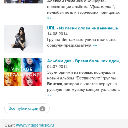
Алексей Романов
о концерте-
презентации альбома
"Декамерон"
,
нелюбви петь и творческих принципах
»»
URL
-
Из песни слова не выкинешь
,
14.08.2014
Группа Винтаж выступила в качестве
оракула-предсказателя
»»
Альбом дня
-
Время больших идей
,
04.07.2014
Звуки одними из первых послушали
новый альбом
"Decamerone"
группы
Винтаж
, которая пытается вернуть в
русскую поп-музыку концептуальность
»»
Все публикации
4
Сайт:
www.vintagemusic.ru