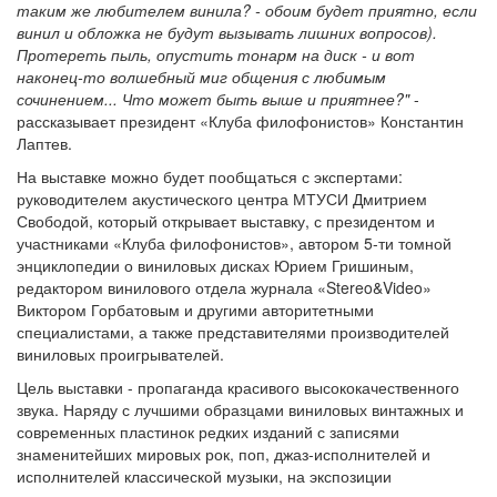
таким же любителем винила? - обоим будет приятно, если
винил и обложка не будут вызывать лишних вопросов).
Протереть пыль, опустить тонарм на диск - и вот
наконец-то волшебный миг общения с любимым
сочинением... Что может быть выше и приятнее?"
-
рассказывает президент «Клуба филофонистов» Константин
Лаптев.
На выставке можно будет пообщаться с экспертами:
руководителем акустического центра МТУСИ Дмитрием
Свободой, который открывает выставку, с президентом и
участниками «Клуба филофонистов», автором 5-ти томной
энциклопедии о виниловых дисках Юрием Гришиным,
редактором винилового отдела журнала «Stereo&Video»
Виктором Горбатовым и другими авторитетными
специалистами, а также представителями производителей
виниловых проигрывателей.
Цель выставки - пропаганда красивого высококачественного
звука. Наряду с лучшими образцами виниловых винтажных и
современных пластинок редких изданий с записями
знаменитейших мировых рок, поп, джаз-исполнителей и
исполнителей классической музыки, на экспозиции