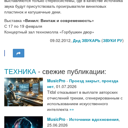
выставляются только стереосистемы, где в качестве источника
звука будут присутствовать проигрыватели виниловых
пластинок и катушечные деки.
Выставка
«Винил: Винтаж и современность»
С 17 по 19 февраля
Концертный зал техномолла «Горбушкин двор»
09.02.2012,
Дед ЗВУКАРЬ
(
ЗВУКИ РУ
)
ТЕХНИКА
- свежие публикации:
MusicPro
-
Проезд закрыт, проезда
нет
,
01.07.2026
Tidal отказывает в выплате авторских
отчислений трекам, сгенерированным с
использованием искусственного
интеллекта
»»
MusicPro
-
Источники вдохновения
,
25.06.2026