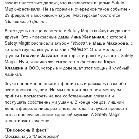
заходят настолько далеко, что выливаются в целые Safety
Magic-фестивали. Не за горами и очередное такое событие -
29 февраля в московском клубе "Мастерская" состоится
"Високосный фест"
.
В этот день на сцену вместе с Safety Magic выйдут их давние
друзья. Это - прекрасные дамы
Инна Желанная
, с которой
Safety Magic pасписали альбом
"Voices"
, и
Маша Макарова
, с
которой группа выпустила клип
"Kelelao"
. Это и молодые
группы
Tinavie
и
Jazzator
, в которых играют музыканты Safety
Magic. Ну и, конечно же, сыграют на фестивале
Карл
Хламкин и ООО
, которые и довершат этот мощный клубный
лайн-ап.
Звуки непременно посетят фестиваль и расскажут вам обо
всем произошедшем. Но мы настоятельно рекомендуем
прийти и посмотреть на все собственными глазами и
послушать собственными ушами. В конце концов, лишний
день в феврале лишь раз в четыре года - и лучше провести
его за прослушиванием хорошей музыки. А Safety Magic
гарантируют качество.
"Високосный фест"
Москва, клуб "Мастерская"