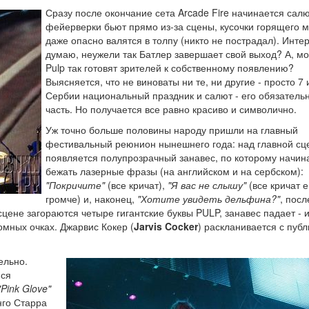
Сразу после окончание сета Arcade Fire начинается салю
фейерверки бьют прямо из-за сцены, кусочки горящего 
даже опасно валятся в толпу (никто не пострадал). Инте
думаю, неужели так Батлер завершает свой выход? А, мо
Pulp так готовят зрителей к собственному появлению?
Выясняется, что не виноваты ни те, ни другие - просто 7
Сербии национальный праздник и салют - его обязатель
часть. Но получается все равно красиво и символично.
Уж точно больше половины народу пришли на главный
фестивальный реюнион нынешнего года: над главной сц
появляется полупрозрачный занавес, по которому начин
бежать лазерные фразы (на английском и на сербском):
"Покричите"
(все кричат),
"Я вас не слышу"
(все кричат 
громче) и, наконец,
"Хотите увидеть дельфина?"
, посл
цене загораются четыре гигантские буквы PULP, занавес падает - и
мных очках. Джарвис Кокер (
Jarvis Cocker
) раскланивается с публ
ельно.
йся
"Pink Glove"
нго Старра