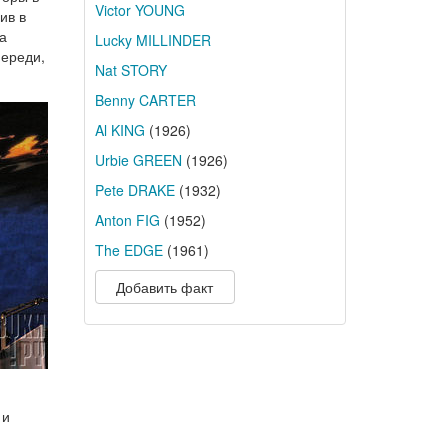
Victor YOUNG
ив в
а
Lucky MILLINDER
переди,
Nat STORY
Benny CARTER
Al KING
(1926)
Urbie GREEN
(1926)
Pete DRAKE
(1932)
Anton FIG
(1952)
The EDGE
(1961)
Добавить факт
 и