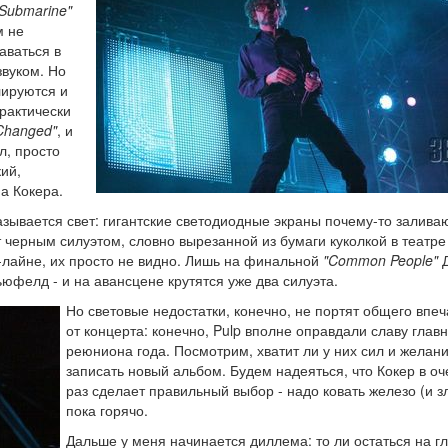
 Submarine"
м не
аваться в
звуком. Но
лируются и
рактически
Changed"
, и
л, просто
ий,
а Кокера.
азывается свет: гигантские светодиодные экраны почему-то залива
 черным силуэтом, словно вырезанной из бумаги куколкой в театре
-лайне, их просто не видно. Лишь на финальной
"Common People"
Д
ьюфелд - и на авансцене крутятся уже два силуэта.
Но световые недостатки, конечно, не портят общего впе
от концерта: конечно, Pulp вполне оправдали славу глав
реюниона года. Посмотрим, хватит ли у них сил и желан
записать новый альбом. Будем надеяться, что Кокер в о
раз сделает правильный выбор - надо ковать железо (и зл
пока горячо.
Дальше у меня начинается диллема: то ли остаться на г