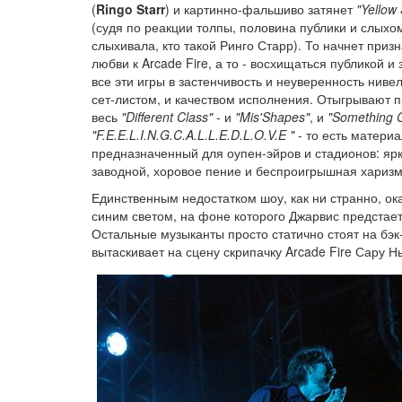
(
Ringo Starr
) и картинно-фальшиво затянет
"Yellow
(судя по реакции толпы, половина публики и слыхо
слыхивала, кто такой Ринго Старр). То начнет призн
любви к Arcade Fire, а то - восхищаться публикой и 
все эти игры в застенчивость и неуверенность ниве
сет-листом, и качеством исполнения. Отыгрывают п
весь
"Different Class"
- и
"Mis'Shapes"
, и
"Something 
"F.E.E.L.I.N.G.C.A.L.L.E.D.L.O.V.E "
- то есть материа
предназначенный для оупен-эйров и стадионов: ярк
заводной, хоровое пение и беспроигрышная харизм
Единственным недостатком шоу, как ни странно, ок
синим светом, на фоне которого Джарвис предстает
Остальные музыканты просто статично стоят на бэк
вытаскивает на сцену скрипачку Arcade Fire Сару Н