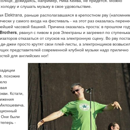
солнце, дожидаясь, например, Ника Кейва, не придется. Можно
холодку и слушать музыку в свое удовольствие.
 Elektrana, раньше располагавшаяся в крепостном рву (напомним
чески у самого входа на фестиваль - на этот раз оказалась перене
ейшей часовой башней. Причина оказалась проста: в прошлом год
Brothers
, рванул с пивом в ров Электраны и загремел по ступенька
заторов отказаться от спусков на электронную сцену. Во рву пост
 ди-джеи просто крутят свои плей-листы, а электронщиков возвыси
дущих представителей современной клубной музыки надо прилично
остей для английских ног!
традиции
p
, похожие
село
ывая
кви. Кстати,
вижения
 Милошевича.
зиционный
. Они были
теперь -