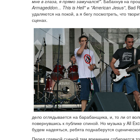
мне в глаза, я прямо замучался!"
. Бабахнув на пр
Armageddon... This is Hell"
и
"American Jesus"
, Bad R
удаляются на покой, а я бегу посмотреть, что твори
сценах.
дело оглядывается на барабанщика, и, то ли от волн
повернувшись к публике спиной. Но музыка у All Exc
будем надеяться, ребята поднаберутся сценического
Перед главной сценой тем временем собирается то