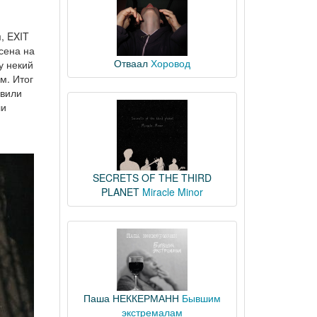
, EXIT
сена на
Отваал
Хоровод
у некий
м. Итог
авили
ли
SECRETS OF THE THIRD
PLANET
Miracle Minor
Паша НЕККЕРМАНН
Бывшим
экстремалам