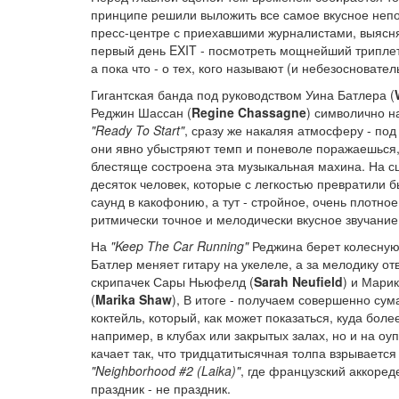
принципе решили выложить все самое вкусное неп
пресс-центре с приехавшими журналистами, выясня
первый день EXIT - посмотреть мощнейший триплет и
а пока что - о тех, кого называют (и небезосновате
Гигантская банда под руководством Уина Батлера (
Реджин Шассан (
Regine Chassagne
) символично н
"Ready To Start"
, сразу же накаляя атмосферу - под
они явно убыстряют темп и поневоле поражаешься,
блестяще состроена эта музыкальная махина. На сц
десяток человек, которые с легкостью превратили 
саунд в какофонию, а тут - стройное, очень плотное
ритмически точное и мелодически вкусное звучание
На
"Keep The Car Running"
Реджина берет колесную
Батлер меняет гитару на укелеле, а за мелодику от
скрипачек Сары Ньюфелд (
Sarah Neufield
) и Мари
(
Marika Shaw
), В итоге - получаем совершенно су
коктейль, который, как может показаться, куда боле
например, в клубах или закрытых залах, но и на оу
качает так, что тридцатитысячная толпа взрывается
"Neighborhood #2 (Laika)"
, где французский аккоред
праздник - не праздник.