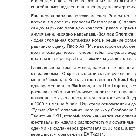
стороны, это даже хорошо - жариться на июльском 
спокойненько подгрести на площадку по вечернему 
Еще переделали расположение сцен. Замечательная
проходит в древней крепости Петраварадин), практи
самую верхнюю площадку крепости, рядом с красив
англичанин, изрядно напрыгавшийся под
Chemical 
- одна сломанная британская нога и решение органи
радийную сценку Radio As FM, на которой сербские
практически до небес. Теперь чтобы послушать ве
протопать в горочку. Зато - никаких спусков и опасн
Главная сцена, тем не менее, на месте - к ней-то и
отправляемся. Открывать фестиваль поручено по 
местной команде. Веселые ска-панкеры
Atheist Ra
одновременно и на
Madness
, и на
The Trojans
, ве
распевают об антиглобализме, политике и, оправд
название, то и дело проходятся по католической цер
в 2000-е именно Atheist Rap стали основателями д
"Время уйти"
, оппозиционного режиму Слободана
Так что на EXIT, который тоже начинался как оппо
фестиваль, их ждали с распростертыми объятиями
одними из хэдлайнеров фестиваля 2003 года, а вот 
вернулись, чтобы открыть EXIT-2011.