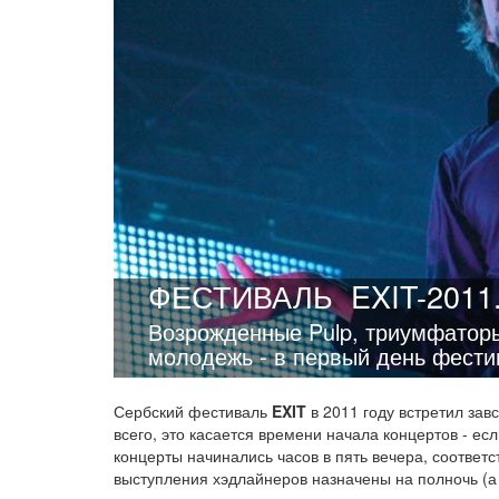
ФЕСТИВАЛЬ
EXIT-2011
Возрожденные Pulp, триумфаторы
молодежь - в первый день фести
Сербский фестиваль
EXIT
в 2011 году встретил за
всего, это касается времени начала концертов - ес
концерты начинались часов в пять вечера, соответс
выступления хэдлайнеров назначены на полночь (а т