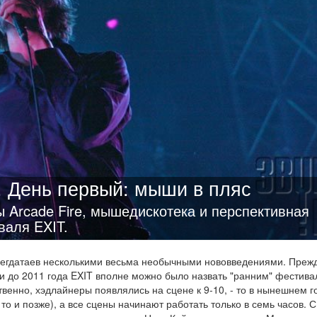
. День первый: мыши в пляс
 Arcade Fire, мышедискотека и перспективная
валя EXIT.
всегдатаев несколькими весьма необычными нововведениями. Преж
ли до 2011 года EXIT вполне можно было назвать "ранним" фестива
твенно, хэдлайнеры появлялись на сцене к 9-10, - то в нынешнем г
о и позже), а все сцены начинают работать только в семь часов. 