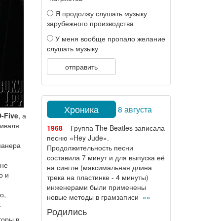
Я продолжу слушать музыку
зарубежного производства
У меня вообще пропало желание
слушать музыку
отправить
Хроника
8 августа
O-Five
, а
тиваля
1968
– Группа The Beatles записала
песню «Hey Jude».
 манера
Продолжительность песни
составила 7 минут и для выпуска её
 не
на сингле (максимальная длина
о и
трека на пластинке - 4 минуты)
инженерами были применены
о,
новые методы в грамзаписи
»»
.
Родились
торы в