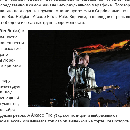
осредственно в самом начале четырехдневного марафона. Поговор
ю, что не я один так думаю: многие прилетели в Сербию именно н
з Bad Religion, Arcade Fire и Pulp. Впрочем, о последних - речь в
льно) одной из главных групп современности.
Win Butler
) и
ачинает с
 конец песни
 насколько
ене -
бы любой
 и при этом
.
 лиру,
вечает дуэт
ки Шоу
масшедший
е уместен,
пен-эйре
 диким ревом. А Arcade Fire yt сдают позиции и выбрасывают
еон Шассан оказывается той самой вишенкой на торте, без которой