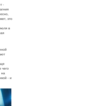
т -
магния
ресно,
жет, это
 июля в
ная
еной
ают
еще
е чего
 на
икой - и