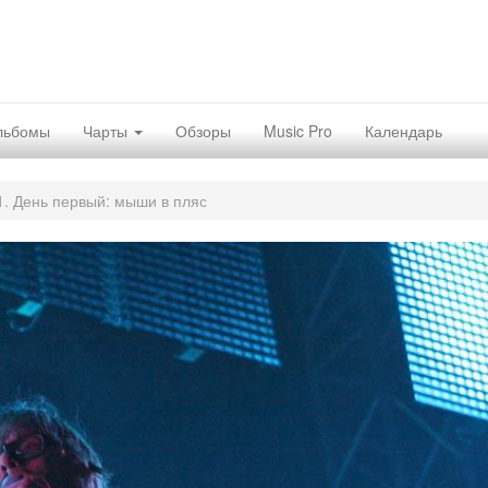
льбомы
Чарты
Обзоры
Music Pro
Календарь
1. День первый: мыши в пляс