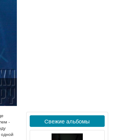
де
Свежие альбомы
лем -
оду
С одной