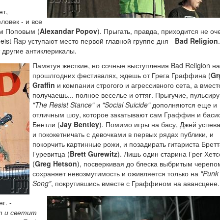
ет,
ловек - и все
ом Поповым (
Alexandar Popov
). Прыгать, правда, приходится не оч
theist Rap уступают место первой главной группе дня -
Bad Religion
 другие антиклерикалы.
Памятуя жесткие, но сочные выступления Bad Religion на
прошлгодних фестивалях, ждешь от Грега Граффина (
Gr
Graffin
и компании строгого и агрессивного сета, а вмест
получаешь... полное веселье и оттяг. Прыгучие, пульси
"The Resist Stance"
и
"Social Suicide"
дополняются еще и
отличным шоу, которое закатывают сам Граффин и баси
Бентли (
Jay Bentley
). Помимо игры на басу, Джей успев
и пококетничать с девочками в первых рядах публики, и
покорчить картинные рожи, и позадирать гитариста Бретт
Гуревитца (
Brett Gurewitz
). Лишь один старина Грег Хет
(
Greg Hetson
), посверкивая до блеска выбритым черепо
сохраняет невозмутимость и оживляется только на
"Punk
Song"
, покрутившись вместе с Граффином на авансцене.
г. -
т и светит