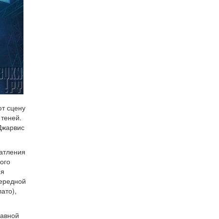
ют сцену
 теней.
жарвис
чатления
ного
ия
чередной
ато),
лавной