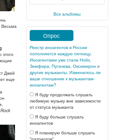
Все альбомы
ень
. Весьма
Опрос
Реестр иноагентов в России
g
пополняется каждую пятницу.
о этого
Иноагентами уже стали Нойз,
рующие
Земфира, Пугачева, Оксимирон и
другие музыканты. Изменилось ли
ст Джей
ваше отношение к музыкантам-
ает еще
иноагентам?
а
Я буду продолжать слушать
сон
любимую музыку вне зависимости
м,
от статуса музыканта
 Rock
Я буду больше слушать
иноагентов
Я планирую больше слушать
"патриотов"