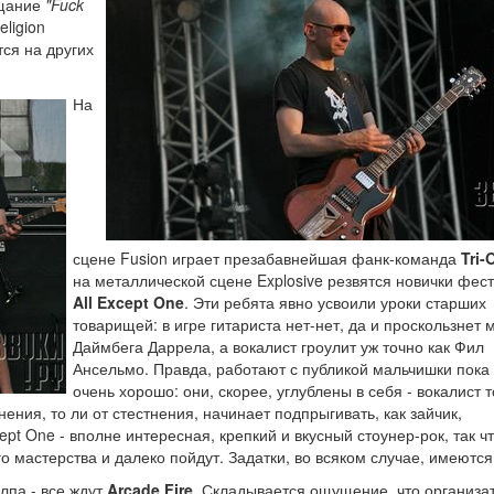
ощание
"Fuck
eligion
тся на других
На
сцене Fusion играет презабавнейшая фанк-команда
Tri-
на металлической сцене Explosive резвятся новички фес
All Except One
. Эти ребята явно усвоили уроки старших
товарищей: в игре гитариста нет-нет, да и проскользнет
Даймбега Даррела, а вокалист гроулит уж точно как Фил
Ансельмо. Правда, работают с публикой мальчишки пока
очень хорошо: они, скорее, углублены в себя - вокалист т
ения, то ли от стестнения, начинает подпрыгивать, как зайчик,
ept One - вполне интересная, крепкий и вкусный стоунер-рок, так чт
 мастерства и далеко пойдут. Задатки, во всяком случае, имеются
лпа - все ждут
Arcade Fire
. Складывается ощущение, что организа