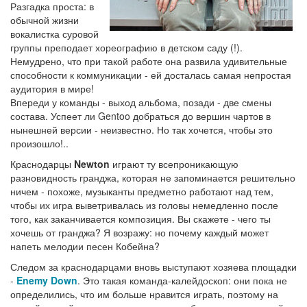
Разгадка проста: в
обычной жизни
вокалистка суровой
группы преподает хореографию в детском саду (!).
Немудрено, что при такой работе она развила удивительные
способности к коммуникации - ей досталась самая непростая
аудитория в мире!
Впереди у команды - выход альбома, позади - две смены
состава. Успеет ли Gentoo добраться до вершин чартов в
нынешней версии - неизвестно. Но так хочется, чтобы это
произошло!..
Краснодарцы
Newton
играют ту всепроникающую
разновидность гранджа, которая не запоминается решительно
ничем - похоже, музыканты предметно работают над тем,
чтобы их игра выветривалась из головы немедленно после
того, как заканчивается композиция. Вы скажете - чего ты
хочешь от гранджа? Я возражу: но почему каждый может
напеть мелодии песен Кобейна?
Следом за краснодарцами вновь выступают хозяева площадки
-
Enemy Down
. Это такая команда-калейдоскоп: они пока не
определились, что им больше нравится играть, поэтому на