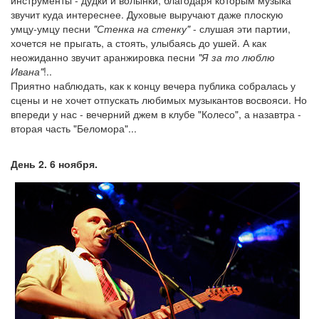
инструменты - дудки и волынки, благодаря которым музыка
звучит куда интереснее. Духовые выручают даже плоскую
умцу-умцу песни
"Стенка на стенку"
- слушая эти партии,
хочется не прыгать, а стоять, улыбаясь до ушей. А как
неожиданно звучит аранжировка песни
"Я за то люблю
Ивана"
!..
Приятно наблюдать, как к концу вечера публика собралась у
сцены и не хочет отпускать любимых музыкантов восвояси. Но
впереди у нас - вечерний джем в клубе "Колесо", а назавтра -
вторая часть "Беломора"...
День 2. 6 ноября.