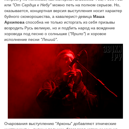
или
"От Сердца к Небу"
можно петь на полном серьезе. Но,
оказывается, концертная версия выступления носит характер
буйного скоморошества, а кавалерист-девица
Маша
Архипова
способна не только исторгать из себя призывы
возродить Русь великую, но и подбить народ на вождение
хоровода под песню о солнышке (
"Ярило"
) и хоровое
исполнение песни
"Леший"
.
Очарования выступлению "Арконы" добавляют этнические