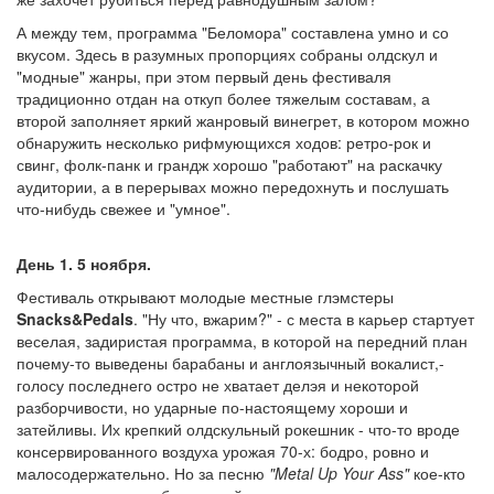
А между тем, программа "Беломора" составлена умно и со
вкусом. Здесь в разумных пропорциях собраны олдскул и
"модные" жанры, при этом первый день фестиваля
традиционно отдан на откуп более тяжелым составам, а
второй заполняет яркий жанровый винегрет, в котором можно
обнаружить несколько рифмующихся ходов: ретро-рок и
свинг, фолк-панк и грандж хорошо "работают" на раскачку
аудитории, а в перерывах можно передохнуть и послушать
что-нибудь свежее и "умное".
День 1. 5 ноября.
Фестиваль открывают молодые местные глэмстеры
Snacks&Pedals
. "Ну что, вжарим?" - с места в карьер стартует
веселая, задиристая программа, в которой на передний план
почему-то выведены барабаны и англоязычный вокалист,-
голосу последнего остро не хватает делэя и некоторой
разборчивости, но ударные по-настоящему хороши и
затейливы. Их крепкий олдскульный рокешник - что-то вроде
консервированного воздуха урожая 70-х: бодро, ровно и
малосодержательно. Но за песню
"Metal Up Your Ass"
кое-кто