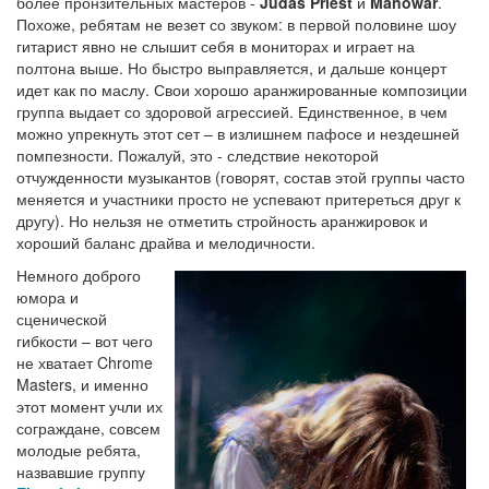
более пронзительных мастеров -
Judas Priest
и
Manowar
.
Похоже, ребятам не везет со звуком: в первой половине шоу
гитарист явно не слышит себя в мониторах и играет на
полтона выше. Но быстро выправляется, и дальше концерт
идет как по маслу. Свои хорошо аранжированные композиции
группа выдает со здоровой агрессией. Единственное, в чем
можно упрекнуть этот сет – в излишнем пафосе и нездешней
помпезности. Пожалуй, это - следствие некоторой
отчужденности музыкантов (говорят, состав этой группы часто
меняется и участники просто не успевают притереться друг к
другу). Но нельзя не отметить стройность аранжировок и
хороший баланс драйва и мелодичности.
Немного доброго
юмора и
сценической
гибкости – вот чего
не хватает Chrome
Masters, и именно
этот момент учли их
сограждане, совсем
молодые ребята,
назвавшие группу