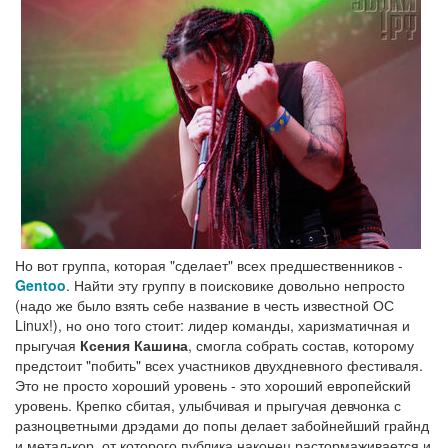
Но вот группа, которая "сделает" всех предшественников -
Gentoo
. Найти эту группу в поисковике довольно непросто
(надо же было взять себе название в честь известной ОС
Linux!), но оно того стоит: лидер команды, харизматичная и
прыгучая
Ксения Кашина
, смогла собрать состав, которому
предстоит "побить" всех участников двухдневного фестиваля.
Это не просто хороший уровень - это хороший европейский
уровень. Крепко сбитая, улыбчивая и прыгучая девчонка с
разноцветными дрэдами до попы делает забойнейший грайнд
и метал-кор, от которого публика наконец растормаживается и