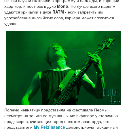
всякий случай включили в программу и баллады, и хороший
хард-кор, и пост-рок в духе
Mono
. Но лучше всего парням
удаются кричалки в духе
RATM
- если запретить им
употребление английских слов, карьера может сложиться
удачно.
Полную невнятицу представила на фестивале Пермь:
несмотря на то, что ее музыка нынче в фаворе у столичных
продюсеров, считающих город оплотом авангарда, его
представители
My Re[z]istance
демонстрируют архаичный