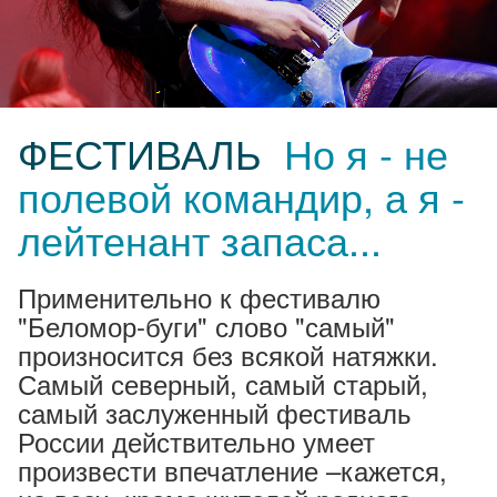
ФЕСТИВАЛЬ
Но я - не
полевой командир, а я -
лейтенант запаса...
Применительно к фестивалю
"Беломор-буги" слово "самый"
произносится без всякой натяжки.
Самый северный, самый старый,
самый заслуженный фестиваль
России действительно умеет
произвести впечатление –кажется,