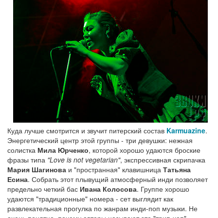
Куда лучше смотрится и звучит питерский состав
Karmuazine
.
Энергетический центр этой группы - три девушки: нежная
солистка
Мила Юрченко
, которой хорошо удаются броские
фразы типа
"Love is not vegetarian"
, экспрессивная скрипачка
Мария Шагинова
и "пространная" клавишница
Татьяна
Есина
. Собрать этот плывущий атмосферный инди позволяет
предельно четкий бас
Ивана Колосова
. Группе хорошо
удаются "традиционные" номера - сет выглядит как
развлекательная прогулка по жанрам инди-поп музыки. Не