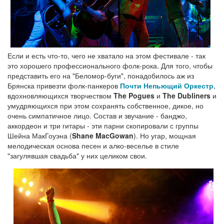
Если и есть что-то, чего не хватало на этом фестивале - так
это хорошего профессионального фолк-рока. Для того, чтобы
представить его на "Беломор-буги", понадобилось аж из
Брянска привезти фолк-панкеров
Почти Непьющий Оркестр
,
вдохновляющихся творчеством
The Pogues
и
The Dubliners
и
умудряющихся при этом сохранять собственное, дикое, но
очень симпатичное лицо. Состав и звучание - банджо,
аккордеон и три гитары - эти парни скопировали с группы
Шейна МакГоуэна (
Shane MacGowan
). Но угар, мощная
мелодическая основа песен и алко-веселье в стиле
"загулявшая свадьба" у них целиком свои.