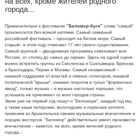
на всех, кроме жителей родного
города...
Применительно к фестивалю
"Беломор-буги"
слово "самый"
произносится без всякой натяжки. Самый северный
российский фестиваль – проходит на Белом море. Самый
старый– в этом году отмечает 17 лет своего существования.
Самый крупный – двухдневная программа охватывает всю
Россию, от столиц до самых до окраин. Здесь на одной сцене
можно встретить группы из Смоленска и Сыктывкара, Брянска
и Краснодара, Перми и Москвы. Самый независимый –
никакой поддержки от властей и пивных спонсоров, никакой
политической "крыши", никаких лозунгов и тупых "форматных
звезд", только музыка – и музыка настолько хорошая, что
услышать ее приезжают со всех городов страны.
Звуки уже не первый год пишут о "Беломоре", каждый год мы,
а также наши питерские, вологодские и пермские коллеги,
привозим из Архангельска свежие музыкальные впечатления и
порцию восторгов. "Беломор" действительно умеет произвести
впечатление – кажется, на всех, кроме жителей родного
города...