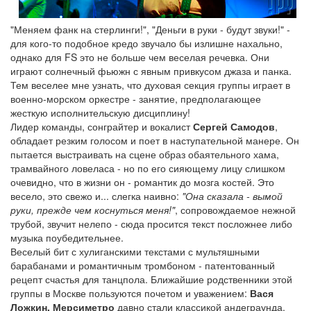
"Меняем фанк на стерлинги!", "Деньги в руки - будут звуки!" -
для кого-то подобное кредо звучало бы излишне нахально,
однако для FS это не больше чем веселая речевка. Они
играют солнечный фьюжн с явным привкусом джаза и панка.
Тем веселее мне узнать, что духовая секция группы играет в
военно-морском оркестре - занятие, предполагающее
жесткую исполнительскую дисциплину!
Лидер команды, сонграйтер и вокалист
Сергей Самодов
,
обладает резким голосом и поет в наступательной манере. Он
пытается выстраивать на сцене образ обаятельного хама,
трамвайного ловеласа - но по его сияющему лицу слишком
очевидно, что в жизни он - романтик до мозга костей. Это
весело, это свежо и... слегка наивно:
"Она сказала - вымой
руки, прежде чем коснуться меня!"
, сопровождаемое нежной
трубой, звучит нелепо - сюда просится текст посложнее либо
музыка поубедительнее.
Веселый бит с хулиганскими текстами с мультяшными
барабанами и романтичным тромбоном - патентованный
рецепт счастья для танцпола. Ближайшие родственники этой
группы в Москве пользуются почетом и уважением:
Вася
Ложкин, Мерсиметро
давно стали классикой андеграунда.