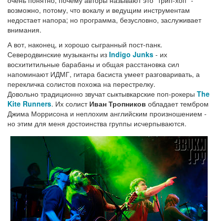
очень понятно, почему авторы называют это "трип-хоп" -
возможно, потому, что вокалу и ведущим инструментам
недостает напора; но программа, безусловно, заслуживает
внимания.
А вот, наконец, и хорошо сыгранный пост-панк.
Северодвинские музыканты из
Indigo Junks
- их
восхититильные барабаны и общая расстановка сил
напоминают ИДМГ, гитара басиста умеет разговаривать, а
перекличка солистов похожа на перестрелку.
Довольно традиционно звучат сыктывкарские поп-рокеры
The
Kite Runners
. Их солист
Иван Тропников
обладает тембром
Джима Моррисона и неплохим английским произношением -
но этим для меня достоинства группы исчерпываются.