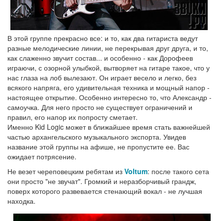
В этой группе прекрасно все: и то, как два гитариста ведут
разные мелодические линии, не перекрывая друг друга, и то,
как слаженно звучит состав... и особенно - как Дорофеев
играючи, с озорной улыбкой, вытворяет на гитаре такое, что у
нас глаза на лоб вылезают. Он играет весело и легко, без
всякого напряга, его удивительная техника и мощный напор -
настоящее открытие. Особенно интересно то, что Александр -
самоучка. Для него просто не существует ограничений и
правил, его напор их попросту сметает.
Именно Kid Logic может в ближайшее время стать важнейшей
частью архангельского музыкального экспорта. Увидев
название этой группы на афише, не пропустите ее. Вас
ожидает потрясение.
Не везет череповецким ребятам из
Voltum
: после такого сета
они просто "не звучат". Громкий и неразборчивый грандж,
поверх которого развевается стенающий вокал - не лучшая
находка.