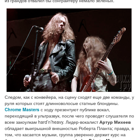
из грандов отвалил бы сонграйтеру немало зеленых.
Следом, как с конвейера, на сцену сходят еще две команды, у
руля которых стоят длинноволосые статные блондины.
Chrome Masters
с ходу презентуют публике вокал,
переходящий в ультразвук, после чего проводят слушателя по
всем закоулкам hard’n’heavy. Лидер-вокалист
Артур Михеев
обладает выигрышной внешностью Роберта Планта; правда, в
том, что касается музыки, группа уверенно держит курс на