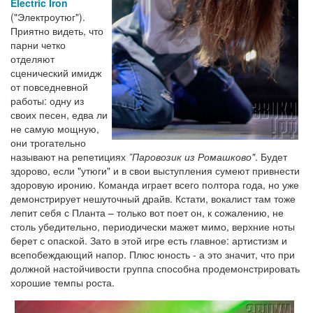
Electric Iron
("Электроутюг").
Приятно видеть, что
парни четко
отделяют
сценический имидж
от повседневной
работы: одну из
своих песен, едва ли
не самую мощную,
они трогательно
называют на репетициях
”Паровозик из Ромашково"
. Будет
здорово, если "утюги" и в свои выступления сумеют привнести
здоровую иронию. Команда играет всего полтора года, но уже
демонстрирует нешуточный драйв. Кстати, вокалист там тоже
лепит себя с Планта – только вот поет он, к сожалению, не
столь убедительно, периодически мажет мимо, верхние ноты
берет с опаской. Зато в этой игре есть главное: артистизм и
всепобеждающий напор. Плюс юность - а это значит, что при
должной настойчивости группа способна продемонстрировать
хорошие темпы роста.