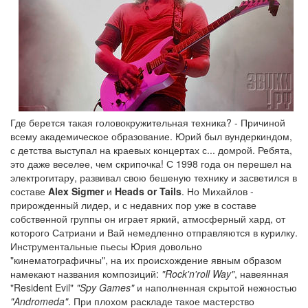
Где берется такая головокружительная техника? - Причиной
всему академическое образование. Юрий был вундеркиндом,
с детства выступал на краевых концертах с... домрой. Ребята,
это даже веселее, чем скрипочка! С 1998 года он перешел на
электрогитару, развивал свою бешеную технику и засветился в
составе
Alex Sigmer
и
Heads or Tails
. Но Михайлов -
прирожденный лидер, и с недавних пор уже в составе
собственной группы он играет яркий, атмосферный хард, от
которого Сатриани и Вай немедленно отправляются в курилку.
Инструментальные пьесы Юрия довольно
"кинематографичны", на их происхождение явным образом
намекают названия композиций:
"Rock'n'roll Way"
, навеянная
"Resident Evil"
"Spy Games"
и наполненная скрытой нежностью
"Andromeda"
. При плохом раскладе такое мастерство