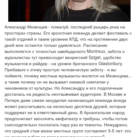
Александр Мезенцев - пожалуй, последний рыцарь рока на
просторах страны. Его крохотная команда делает фестиваль с
такой отдачей и таким уровнем КПД, что на протяжении двух
дней мне остается только удивляться. Расписание
выполняется с точностью швейцарского Montreux, забота о
журналистах тут превосходит венрегский Sziget, удобство
музыкантов и райдер - на уровне британского Glastonbury.
Прибавьте к этому простую человеческую заботу - и вы
поймете, почему местные музыканты молятся на Мезенцева...
а также почему он не вызывает никакой симпатии у
чиновников от культуры. Но Александру и его подопечным
досталась на редкость неотзывчивая аудитория. В Москве и
Питере даже самая захудалая начинающая команда всегда
может рассчитывать на несколько десятков друзей, которые
поддержат ее в ответственный день. В Архангельске народ
предпочитает заполнять амфитеатр и трибуны, чтобы потом
снисходительно похлопать пару раз из темноты. Немудрено,
что средний стаж жизни местных групп составляет 3-5 лет: кто
же захочет рубиться перед равнодушным залом?