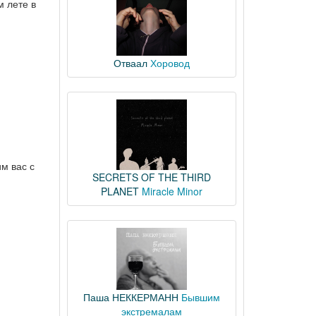
м лете в
Отваал
Хоровод
м вас с
SECRETS OF THE THIRD
PLANET
Miracle Minor
Паша НЕККЕРМАНН
Бывшим
экстремалам