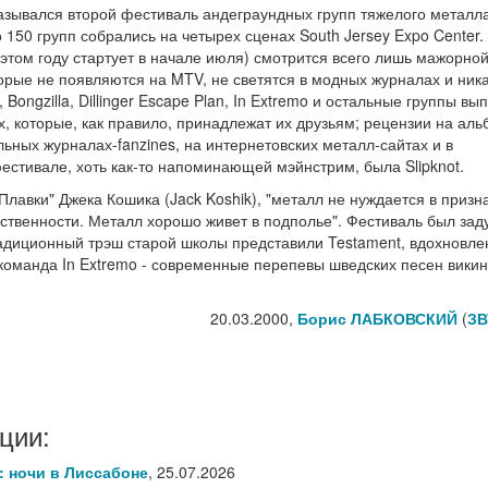
 назывался второй фестиваль андеграундных групп тяжелого металла
50 групп собрались на четырех сценах South Jersey Expo Center.
 этом году стартует в начале июля) смотрится всего лишь мажорно
торые не появляются на MTV, не светятся в модных журналах и ника
, Bongzilla, Dillinger Escape Plan, In Extremo и остальные группы вы
, которые, как правило, принадлежат их друзьям; рецензии на ал
ьных журналах-fanzines, на интернетовских металл-сайтах и в
естивале, хоть как-то напоминающей мэйнстрим, была Slipknot.
лавки" Джека Кошика (Jack Koshik), "металл не нуждается в призн
твенности. Металл хорошо живет в подполье". Фестиваль был зад
 Традиционный трэш старой школы представили Testament, вдохновл
я команда In Extremo - современные перепевы шведских песен викин
20.03.2000,
Борис ЛАБКОВСКИЙ
(
ЗВ
ции:
6: ночи в Лиссабоне
,
25.07.2026