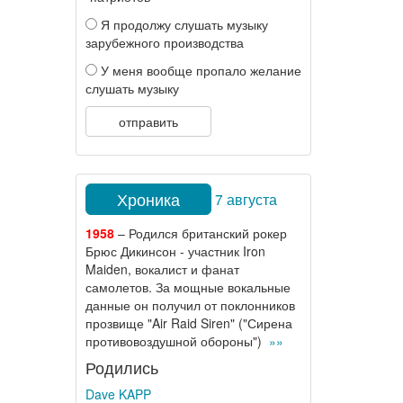
Я продолжу слушать музыку
зарубежного производства
У меня вообще пропало желание
слушать музыку
отправить
Хроника
7 августа
1958
– Родился британский рокер
Брюс Дикинсон - участник Iron
Maiden, вокалист и фанат
самолетов. За мощные вокальные
данные он получил от поклонников
прозвище "Air Raid Siren" ("Сирена
противовоздушной обороны")
»»
Родились
Dave KAPP