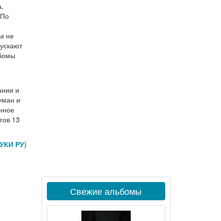
,
 По
й
к не
пускают
ьбомы
ании и
уман и
енное
гов 13
УКИ РУ
)
Свежие альбомы