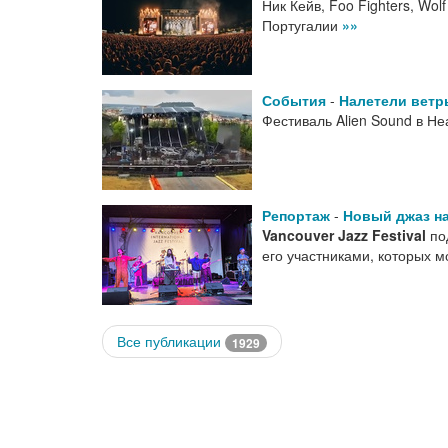
Ник Кейв, Foo Fighters, Wol
Португалии
»»
События
-
Налетели ветр
Фестиваль Alien Sound в Не
Репортаж
-
Новый джаз на
Vancouver Jazz Festival
по
его участниками, которых м
Все публикации
1929