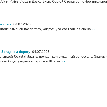
f Alice, Pixies, Лорд и Дэвид Бирн: Сергей Степанов - о фестивально
ы злые
,
06.07.2026
аполе отменен после того, как рухнула его главная сцена
»»
 Западном берегу
,
04.07.2026
д эгидой
Coastal Jazz
встречает долгожданный ренессанс. Знакоми
ожно будет увидеть в Европе и Штатах
»»