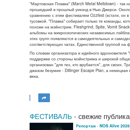
"Мартовская Плавка" (March Metal Meltdown) - так
прошедший в прошлый уикэнд в Нью-Джерси. Около 1
сравнению с этим фестивалем Ozzfest (кстати, он в
тусовкой. "Плавка" собирает только те команды, ко
похожи на мэйнстрим. Fleshgrind, Spite, Vomit Snack
альбомы на микроскопических независимых лэйблах
этих групп появляются в самодеятельных и самодел
соответствующих чатах. Единственной группой на ф
По словам организатора и идейного вдохновителя "П
поддержке со стороны мэйнстрима и широкой общес
организован "для тех, кто врубается", для своих.
джазом безумие - Dillinger Escape Plan, а немецка
века.
ФЕСТИВАЛЬ
- свежие публика
Репортаж
-
NOS Alive 202