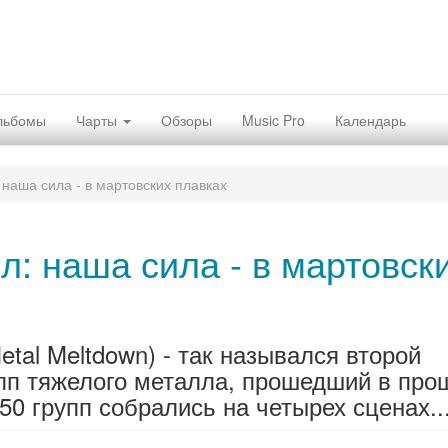
льбомы
Чарты
Обзоры
Music Pro
Календарь
 наша сила - в мартовских плавках
л: наша сила - в мартовск
tal Meltdown) - так назывался второй
пп тяжелого металла, прошедший в пр
0 групп собрались на четырех сценах..