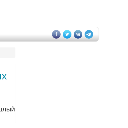
их
ошлый
.