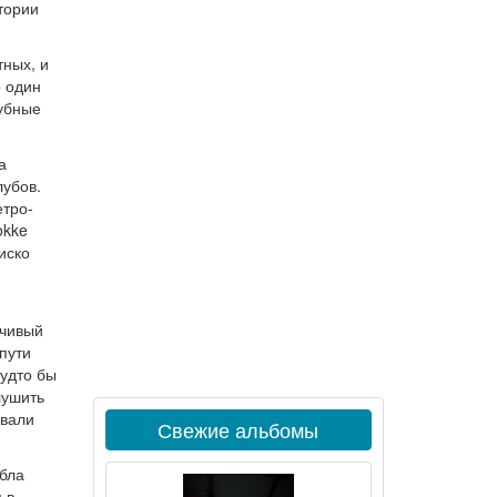
тории
тных, и
р один
лубные
а
лубов.
етро-
jokke
иско
пчивый
пути
будто бы
лушить
авали
Свежие альбомы
йбла
 в