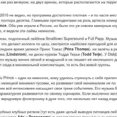
 как раз вечером, на двух аренах, которые располагаются на терри
2010 не видно, но программа достаточно плотная – и по части мес
аж полтора десятка. Главными претендентами на роль артиста номе
ince
. Оба уже играли в России, но были это уж совсем камерные к
о, и видели эти лайвы немногие.
иско, подопечный лейблов Smalltown Supersound и Full Papp. Музык
, что делают коллеги по цеху, смотрится наиболее пригодной для к
следнее время увлекся Принс Томас (
Prins Thomas
), ни залёты в р
ма (
Lindstrom
), ни диско-пуризм Тодда Терье (
Todd Terje
). У Disk
 его музыку менее лёгкой и воздушной и не лишает её неспешного д
ет сюда в минимальной комплектации, то есть без живой группы,
Du Prince – один из немногих, кому удалось стряхнуть с себя прили
из немецкой минимал-тусовки, но развивает свой минимализм не по 
ами всё интенсивнее насыщает свои треки событиями. Его музыка 
х драматургия развивается по своему сценарию. Если мысленно заг
и вкрадчивую фолктронику в духе того, что несколько лет назад изд
добных клубных ритмов (тут есть даже целый выводок питомцев ле
заканчивая
Ada
и
Popnoname
) выглядит этаким прощальным кивком