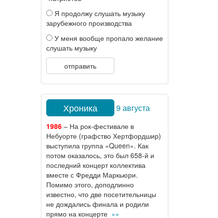
Я продолжу слушать музыку
зарубежного производства
У меня вообще пропало желание
слушать музыку
отправить
Хроника
9 августа
1986
– На рок-фестивале в
Небуорте (графство Хертфордшир)
выступила группа «Queen». Как
потом оказалось, это был 658-й и
последний концерт коллектива
вместе с Фредди Маркьюри.
Помимо этого, доподлинно
известно, что две посетительницы
не дождались финала и родили
прямо на концерте
»»