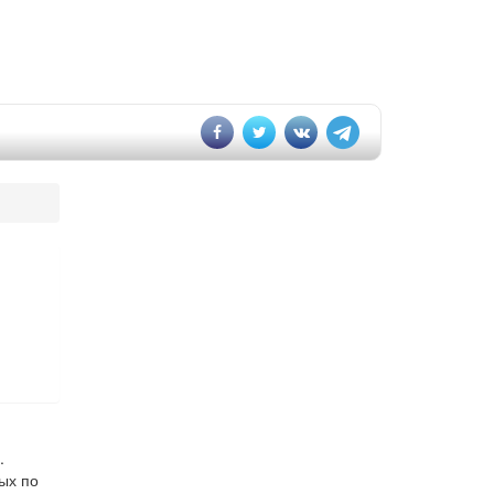
.
ных по