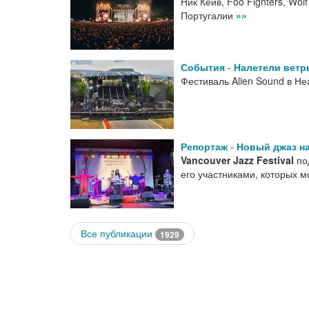
Ник Кейв, Foo Fighters, Wol
Португалии
»»
События
-
Налетели ветр
Фестиваль Alien Sound в Не
Репортаж
-
Новый джаз на
Vancouver Jazz Festival
по
его участниками, которых м
Все публикации
1929