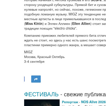
сторону уходящей субкультуры. Прямой бит и сух
нулевые напролёт, но сейчас, похоже, гегемонии п
подобную ломаную музыку. MIGZ эту тенденцию не и
местные артисты в лице примелькавшихся в после
(
Miss Kittin
) и Эллен Аллиен (
Ellen Allien
) стоит з
традиции поющих "electro chicks".
Компанию приезжих любителей прямого бита отли
ждать не стоит, но здесь у нас есть шанс посмотрет
пластинки примерно одного жанра, а мешает совер
MIGZ
Москва, Красный Октябрь
3-4 сентября
ФЕСТИВАЛЬ
- свежие публика
Репортаж
-
NOS Alive 202