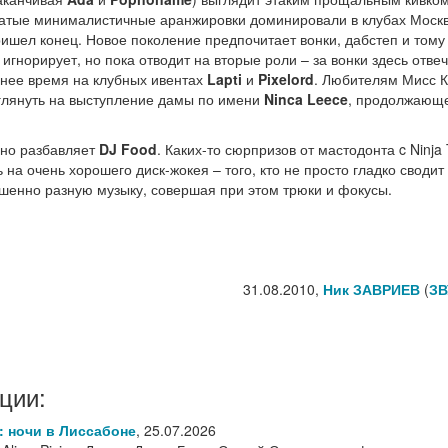
оватые минималистичные аранжировки доминировали в клубах Моск
ришел конец. Новое поколение предпочитает вонки, дабстеп и тому
гнорирует, но пока отводит на вторые роли – за вонки здесь отве
днее время на клубных ивентах
Lapti
и
Pixelord
. Любителям Мисс К
аглянуть на выступление дамы по имени
Ninca Leece
, продолжающ
чно разбавляет
DJ Food
. Каких-то сюрпризов от мастодонта c Ninja
ь на очень хорошего диск-жокея – того, кто не просто гладко сводит
шенно разную музыку, совершая при этом трюки и фокусы.
31.08.2010,
Ник ЗАВРИЕВ
(
ЗВ
ции:
6: ночи в Лиссабоне
,
25.07.2026