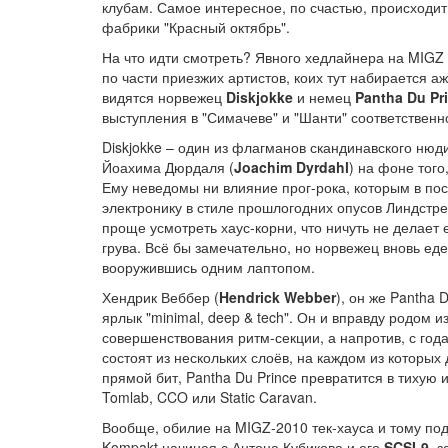
клубам. Самое интересное, по счастью, происходит
фабрики "Красный октябрь".
На что идти смотреть? Явного хедлайнера на MIGZ 
по части приезжих артистов, коих тут набирается 
видятся норвежец
Diskjokke
и немец
Pantha Du Pr
выступления в "Симачеве" и "Шанти" соответственн
Diskjokke – один из флагманов скандинавского нюд
Йоахима Дюрдаля (
Joachim Dyrdahl
) на фоне того
Ему неведомы ни влияние прог-рока, которым в по
электронику в стиле прошлогодних опусов Линдстре
проще усмотреть хаус-корни, что ничуть не делает
грува. Всё бы замечательно, но норвежец вновь ед
вооружившись одним лаптопом.
Хендрик Веббер (
Hendrick Webber
), он же Pantha 
ярлык "minimal, deep & tech". Он и вправду родом 
совершенствования ритм-секции, а напротив, с год
состоят из нескольких слоёв, на каждом из которы
прямой бит, Pantha Du Prince превратится в тихую 
Tomlab, CCO или Static Caravan.
Вообще, обилие на MIGZ-2010 тек-хауса и тому по
Kompakt начиная с Антона Кубикова и его
SCSI-9
, 