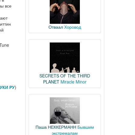
вы все
чают
иттин
Отваал
Хоровод
ей
 Tune
SECRETS OF THE THIRD
PLANET
Miracle Minor
УКИ РУ
)
Паша НЕККЕРМАНН
Бывшим
экстремалам