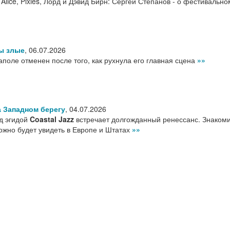
f Alice, Pixies, Лорд и Дэвид Бирн: Сергей Степанов - о фестивально
ы злые
,
06.07.2026
аполе отменен после того, как рухнула его главная сцена
»»
 Западном берегу
,
04.07.2026
д эгидой
Coastal Jazz
встречает долгожданный ренессанс. Знакоми
ожно будет увидеть в Европе и Штатах
»»