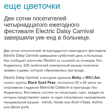
еще цветочки
Две сотни посетителей
четырнадцатого ежегодного
фестиваля Electric Daisy Carnival
завершили уик-енд в больнице.
Две сотни посетителей четырнадцатого ежегодного фестиваля
Electric Daisy Carnival завершили субботний день в больнице.
Как сообщает агентство Reuters со ссылкой на полицию Лос-
Анджелеса, 226 любителей электронной музыки получили
травмы в давке, которая образовалась при входе.
Electric Daisy Carnival, в котором приняли
Moby
и
Will.I.Am
,
солист группы
Black Eyed Peas
, состоялся 25 и 26 июня на
спортивном стадионе Memorial Coliseum в пригороде Лос-
Анджелеса. Фестиваль состоит из нескольких сцен, каждая из
которыз представляет какое-то одно популярное направление
танцевальной музыки - trance, house или drum’n’bass, techno
или dance punk.