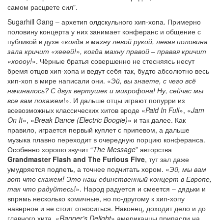
самом расцвете сил".
Sugarhill Gang – архетип олдскульного хип-хопа. Примерно
половину концерта у них занимает конферанс и общение с
публикой в духе «
когда я махну левой рукой, левая половина
зала кричит «хееей!», когда махну правой – правая кричит
«хоооу!
». Чёрные братья совершенно не стесняясь несут
бремя отцов хип-хопа и ведут себя так, будто абсолютно весь
хип-хоп в мире написали они. «
Эй, вы знаете, с чего всё
начиналось? С двух вертушек и микрофона! Ну, сейчас мы
все вам покажем
!». И дальше отцы играют попурри из
всевозможных классических хитов вроде «
Paid In Full
», «
Jam
On It
», «
Break Dance (Electric Boogie)
» и так далее. Как
правило, играется первый куплет с припевом, а дальше
музыка плавно переходит в очередную порцию конферанса.
Особенно хорошо звучит “
The Message
” авторства
Grandmaster Flash and The Furious Five
, тут зал даже
умудряется подпеть, а точнее подчитать хором. «
Эй, мы вам
вот что скажем! Это наш единственный концерт в Европе,
так что радуйтесь!
». Народ радуется и смеется – дядьки и
впрямь несколько комичные, но по-другому к хип-хопу
наверное и не стоит относиться. Наконец, доходит дело и до
главного хита. «
Rapper’s Delight
» американцы припасли на