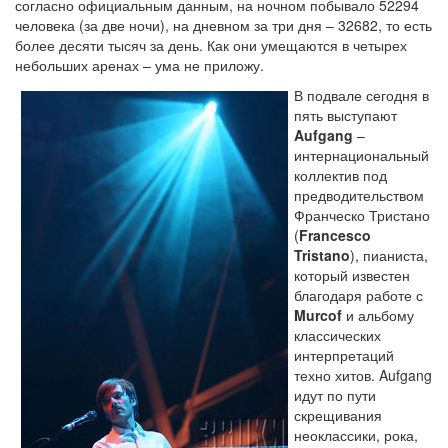
согласно официальным данным, на ночном побывало 52294
человека (за две ночи), на дневном за три дня – 32682, то есть
более десяти тысяч за день. Как они умещаются в четырех
небольших аренах – ума не приложу.
В подвале сегодня в
пять выступают
Aufgang
–
интернациональный
коллектив под
предводительством
Франческо Тристано
(
Francesco
Tristano
), пианиста,
который известен
благодаря работе с
Murcof
и альбому
классических
интерпретаций
техно хитов. Aufgang
идут по пути
скрещивания
неоклассики, рока,