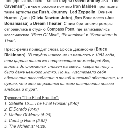
"пещерный человек" - Кевин Ширли (
Kevin Shirley
aka
"The
Caveman"
), в чьем резюме помимо
Iron Maiden
прописаны
такие артисты как
Rush
,
Journey
,
Led Zeppelin
, Оливия
Ньютон-Джон (
Olivia Newton-John
), Джо Бонамасса (
Joe
Bonamassa
) и
Dream Theater
. С ним британские рокеры
отправились в студию Compass Point, где записывались
классические
"Piece Of Mind"
,
"Powerslave"
и
"Somewhere In
Time"
.
Пресс-релиз приводит слова Брюса Дикинсона (
Bruce
Dickinson
):
"В студии ничего не изменилось с 1983 года,
там царила такая же потрясающая атмосфера! Все,
вплоть до сломанных ставен на окне… ковра на полу…
было даже немного жутко. Но мы чувствовали себя
абсолютно расслабленно в такой знакомой обстановке, и я
думаю, что это отразится на всем настроении нового
альбома и тура"
.
Треклист "The Final Frontier":
1. Satellite 15.....The Final Frontier (8:40)
2. El Dorado (6:49)
3. Mother Of Mercy (5:20)
4. Coming Home (5:52)
5. The Alchemist (4:29)