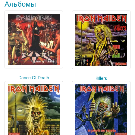
Альбомы
Dance Of Death
Killers