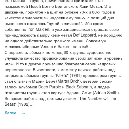
Iron Maiden - группа, причисляемая критиками к так
называемой Новой Волне Британского Хэви-Метал. Это
движение, поднятое на щит на рубеже 70-х и 80-х годов в
качестве альтернативы надоевшему панку, с позиций дня
нынешнего оказалось "дутой величиной". Ибо кроме
собственно Iron Maiden, и уже запарившихся отрицать свою
принадлежность к миру хэви-метал Def Leppard, не породило
ни одного действительно громкого имени. Совсем уж
мелкокалиберные Venom и Saxon - не в счёт.
С первого альбома и по конец 80-х группа существенно
улучшила качество продюсирования своих записей и уровень
игры. И то и другое произошло благодаря серии кадровых
перестановок. В частности, к моменту начала работы над
вторым альбомом группы "Killers" (1981) продюсером группы
стал опытный Марин Берч (Martin Birch), ветеран сессий
записи альбомов Deep Purple и Black Sabbath, а лидер-
гитаристом группы стал виртуоз Адриан Смит (Adrian Smith).
Во время работы над третьим диском "The Number Of The
Beast" (1982)…
Далее... →