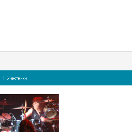
и
Участники