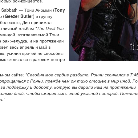
любых рок-концертов.
k Sabbath — Тони Айомми (
Tony
р (
Geezer Butler
) в группу
с болезнью, Дио принимал
е отличный альбом
"The Devil You
омандой, возглавляемой Тони
 рак желудка, и на протяжении
вел весь апрель и май в
ию, усилия врачей не способны
ймс скончался в раковом центре
льном сайте:
"Сегодня мое сердце разбито. Ронни скончался в 7:4
попрощаться с Ронни, прежде чем он тихо отошел в мир иной. Р
 за поддержку и доброту, котрую вы дарили нам на протяжении
колько дней, чтобы смириться с этой ужасной потерей. Помнит
и."