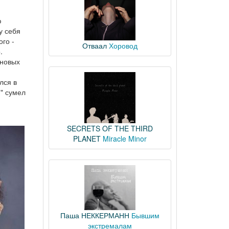
ю
у себя
го -
Отваал
Хоровод
.
 новых
лся в
ф" сумел
SECRETS OF THE THIRD
PLANET
Miracle Minor
Паша НЕККЕРМАНН
Бывшим
экстремалам