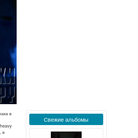
.
рака в
Свежие альбомы
 heavy
 а