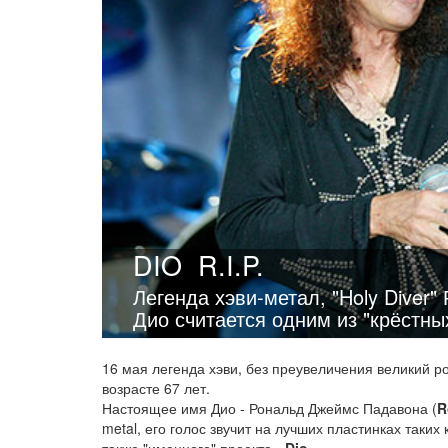
DIO
R.I.P.
Легенда хэви-метал, "Holy Diver"
Дио считается одним из "крёстных
16 мая легенда хэви, без преувеличения великий р
возрасте 67 лет.
Настоящее имя Дио - Рональд Джеймс Падавона (
R
metal, его голос звучит на лучших пластинках таких