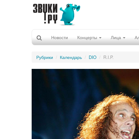
Новости
Концерты
Лица
А
Рубрики
Календарь
DIO
R.I.P.