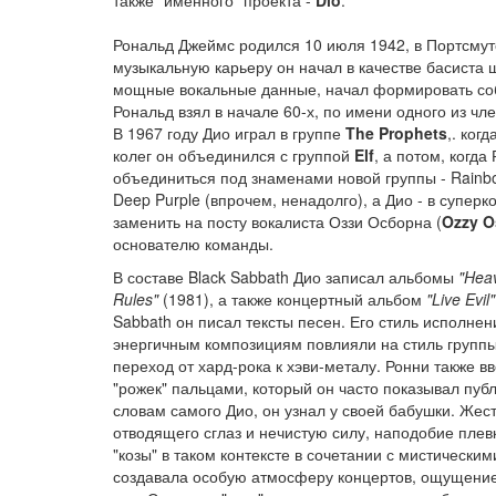
также "именного" проекта -
Dio
.
Рональд Джеймс родился 10 июля 1942, в Портсмут
музыкальную карьеру он начал в качестве басиста
мощные вокальные данные, начал формировать собс
Рональд взял в начале 60-х, по имени одного из ч
В 1967 году Дио играл в группе
The Prophets
,. ког
колег он объединился с группой
Elf
, а потом, когда
объединиться под знаменами новой группы - Rainbo
Deep Purple (впрочем, ненадолго), а Дио - в супе
заменить на посту вокалиста Оззи Осборна (
Ozzy O
основателю команды.
В составе Black Sabbath Дио записал альбомы
"Heav
Rules"
(1981), а также концертный альбом
"Live Evil"
Sabbath он писал тексты песен. Его стиль исполнен
энергичным композициям повлияли на стиль групп
переход от хард-рока к хэви-металу. Ронни также ввё
"рожек" пальцами, который он часто показывал публ
словам самого Дио, он узнал у своей бабушки. Жес
отводящего сглаз и нечистую силу, наподобие плев
"козы" в таком контексте в сочетании с мистическим
создавала особую атмосферу концертов, ощущение