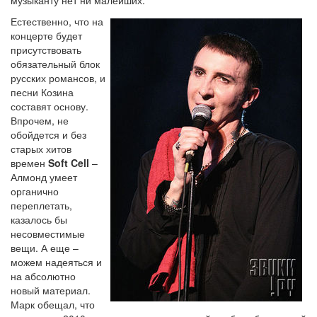
Естественно, что на
концерте будет
присутствовать
обязательный блок
русских романсов, и
песни Козина
составят основу.
Впрочем, не
обойдется и без
старых хитов
времен
Soft Cell
–
Алмонд умеет
органично
переплетать,
казалось бы
несовместимые
вещи. А еще –
можем надеяться и
на абсолютно
новый материал.
Марк обещал, что