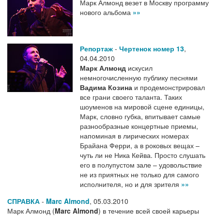
Марк Алмонд везет в Москву программу
нового альбома
»»
Репортаж
-
Чертенок номер 13
,
04.04.2010
Марк Алмонд
искусил
немногочисленную публику песнями
Вадима Козина
и продемонстрировал
все грани своего таланта. Таких
шоуменов на мировой сцене единицы,
Марк, словно губка, впитывает самые
разнообразные концертные приемы,
напоминая в лирических номерах
Брайана Ферри, а в роковых вещах –
чуть ли не Ника Кейва. Просто слушать
его в полупустом зале – удовольствие
не из приятных не только для самого
исполнителя, но и для зрителя
»»
СПРАВКА
-
Marc Almond
,
05.03.2010
Марк Алмонд (
Marc Almond
) в течение всей своей карьеры