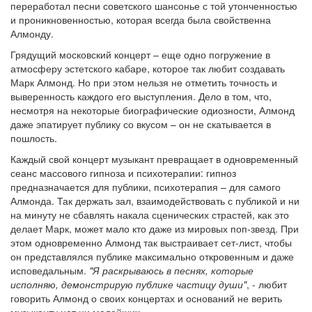
переработал песни советского шансонье с той утонченностью
и проникновенностью, которая всегда была свойственна
Алмонду.
Грядущий московский концерт – еще одно погружение в
атмосферу эстетского кабаре, которое так любит создавать
Марк Алмонд. Но при этом нельзя не отметить точность и
выверенность каждого его выступления. Дело в том, что,
несмотря на некоторые биографические одиозности, Алмонд
даже эпатирует публику со вкусом – он не скатывается в
пошлость.
Каждый свой концерт музыкант превращает в одновременный
сеанс массового гипноза и психотерапии: гипноз
предназначается для публики, психотерапия – для самого
Алмонда. Так держать зал, взаимодействовать с публикой и ни
на минуту не сбавлять накала сценических страстей, как это
делает Марк, может мало кто даже из мировых поп-звезд. При
этом одновременно Алмонд так выстраивает сет-лист, чтобы
он представлялся публике максимально откровенным и даже
исповедальным.
"Я раскрываюсь в песнях, которые
исполняю, демонстрирую публике частицу души"
, - любит
говорить Алмонд о своих концертах и оснований не верить
музыканту нет ни малейших.