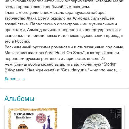
не исключала дополнительных экспериментов, которым Марк
всегда предавался с необычайным рвением.
Главным его увлечением стало французское кабаре:
творчество Жака Бреля оказало на Алмонда сильнейшее
воздействие. Параллельно с электронными музыкальными
проектами, Алмонд начинает перепевать репертуар великих
шансонье – и поиски новых источников вдохновения приводят
его в Россию.
Восхищенный русскими романсами и стилизациями под оные,
Марк записывает альбом "Heart On Snow", в который вошли
перепевки русских романсов и лирических песен. Из
жемчужинальбома можно выделить великолепную "Storks"
("Журавли" Яна Френкеля) и "Gosudaryunia" – ни что иное,…
Далее... →
Альбомы