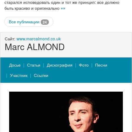
старался исповедовать один и тот же принцип: все должно
быть красиво и оригинально
»»
Все публикации
24
Сайт:
www.marcalmond.co.uk
Marc ALMOND
Досье
Статьи
Дискография
Фото
Песни
Участник
Ссылки