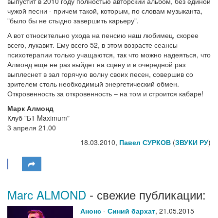
выпустит в 2010 году полностью авторский альбом, без единой
чужой песни - причем такой, которым, по словам музыканта,
"было бы не стыдно завершить карьеру".
А вот относительно ухода на пенсию наш любимец, скорее
всего, лукавит. Ему всего 52, в этом возрасте сеансы
психотерапии только учащаются, так что можно надеяться, что
Алмонд еще не раз выйдет на сцену и в очередной раз
выплеснет в зал горячую волну своих песен, совершив со
зрителем столь необходимый энергетический обмен.
Откровенность за откровенность – на том и строится кабаре!
Марк Алмонд
Клуб "Б1 Maximum"
3 апреля 21.00
18.03.2010,
Павел СУРКОВ
(
ЗВУКИ РУ
)
Marc ALMOND
- свежие публикации:
Анонс
-
Синий бархат
,
21.05.2015