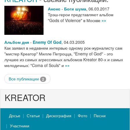
Анонс
-
Боги шума
,
06.03.2017
Трэш-герои представляют альбом
"Gods of Violence" в Москве
»»
Альбом дня
-
Enemy Of God
,
04.03.2005
Как заявил в недавнем интервью одному рок-журналисту сам
"мистер Креатор" Милле Петроцца, "Enemy of God" - это
лучшее из самых агрессивных альбомов Kreator 80-х и самых
мелодичных: "Coma of Souls" и
»»
Все публикации
2
KREATOR
Досье
Статьи
Дискография
Фото
Песни
Участники