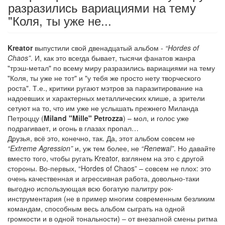
разразились вариациями на тему
"Коля, ты уже не...
Kreator
выпустили свой двенадцатый альбом -
“Hordes of
Chaos”
. И, как это всегда бывает, тысячи фанатов жанра
"трэш-метал" по всему миру разразились вариациями на тему
"Коля, ты уже не тот" и "у тебя же просто нету творческого
роста". Т.е., критики ругают мэтров за паразитирование на
надоевших и характерных металлических клише, а зрители
сетуют на то, что им уже не услышать прежнего Миланда
Петроццу (
Miland "Mille" Petrozza
) – мол, и голос уже
подрагивает, и огонь в глазах пропал…
Друзья, всё это, конечно, так. Да, этот альбом совсем не
“Extreme Agression”
и, уж тем более, не
“Renewal”
. Но давайте
вместо того, чтобы ругать Kreator, взглянем на это с другой
стороны. Во-первых, “Hordes of Chaos” – совсем не плох: это
очень качественная и агрессивная работа, довольно-таки
выгодно использующая всю богатую палитру рок-
инструментария (не в пример многим современным безликим
командам, способным весь альбом сыграть на одной
громкости и в одной тональности) – от внезапной смены ритма