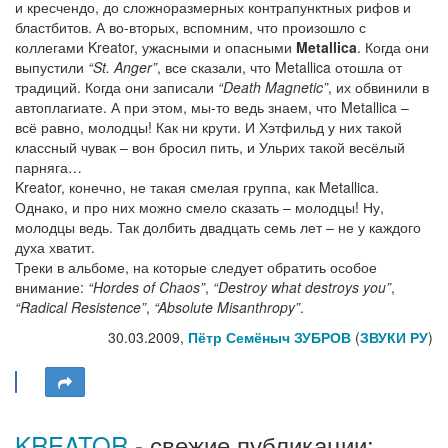
и кресчендо, до сложноразмерных контрапунктных рифов и
бластбитов. А во-вторых, вспомним, что произошло с
коллегами Kreator, ужасными и опасными
Metallica
. Когда они
выпустили
“St. Anger”
, все сказали, что Metallica отошла от
традиций. Когда они записали
“Death Magnetic”
, их обвинили в
автоплагиате. А при этом, мы-то ведь знаем, что Metallica –
всё равно, молодцы! Как ни крути. И Хэтфильд у них такой
классный чувак – вон бросил пить, и Ульрих такой весёлый
парняга…
Kreator, конечно, не такая смелая группа, как Metallica.
Однако, и про них можно смело сказать – молодцы! Ну,
молодцы ведь. Так долбить двадцать семь лет – не у каждого
духа хватит.
Треки в альбоме, на которые следует обратить особое
внимание:
“Hordes of Chaos”
,
“Destroy what destroys you”
,
“Radical Resistence”
,
“Absolute Misanthropy”
.
30.03.2009,
Пётр Семёныч ЗУБРОВ
(
ЗВУКИ РУ
)
KREATOR
- свежие публикации: