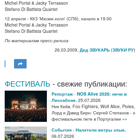
Michel Portal & Jacky Terrasson
Stefano Di Battista Quartet
12 апреля - ККЗ 'Мюзик-холл' (СПб), начало в 19.00
Michel Portal & Jacky Terrasson
Stefano Di Battista Quartet
По материалам пресс-релиза
26.03.2009,
Дед ЗВУКАРЬ
(
ЗВУКИ РУ
)
ФЕСТИВАЛЬ
- свежие публикации:
Репортаж
-
NOS Alive 2026: ночи в
Лиссабоне
,
25.07.2026
Ник Кейв, Foo Fighters, Wolf Alice, Pixies,
Лорд и Дэвид Бирн: Сергей Степанов - о
фестивальном лете в Португалии
»»
События
-
Налетели ветры злые
,
06.07.2026