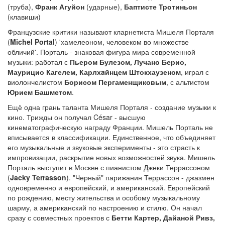
(труба),
Франк Агуйон
(ударные),
Баптисте Тротиньон
(клавиши)
Французские критики называют кларнетиста Мишеля Порталя
(
Michel Portal
) 'хамелеоном, человеком во множестве
обличий'. Порталь - знаковая фигура мира современной
музыки: работал с
Пьером Булезом, Лучано Берио,
Маурицио Кагелем, Карлхaйнцем Штокхаузеном
, играл с
виолончелистом
Борисом Пергаменщиковым
, с альтистом
Юрием Башметом
.
Ещё одна грань таланта Мишеля Порталя - создание музыки к
кино. Трижды он получал César - высшую
кинематографическую награду Франции. Мишель Порталь не
вписывается в классификации. Единственное, что объединяет
его музыкальные и звуковые эксперименты - это страсть к
импровизации, раскрытие новых возможностей звука. Мишель
Порталь выступит в Москве с пианистом Джеки Террассоном
(
Jacky Terrasson
). "Черный" парижанин Террассон - джазмен
одновременно и европейский, и американский. Европейский
по рождению, месту жительства и особому музыкальному
шарму, а американский по настроению и стилю. Он начал
сразу с совместных проектов с
Бетти Картер, Дайаной Ривз,