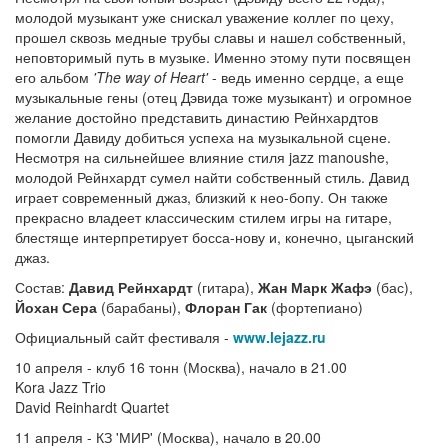
молодой музыкант уже снискал уважение коллег по цеху,
прошел сквозь медные трубы славы и нашел собственный,
неповторимый путь в музыке. Именно этому пути посвящен
его альбом
'The way of Heart'
- ведь именно сердце, а еще
музыкальные гены (отец Дэвида тоже музыкант) и огромное
желание достойно представить династию Рейнхардтов
помогли Давиду добиться успеха на музыкальной сцене.
Несмотря на сильнейшее влияние стиля jazz manoushe,
молодой Рейнхардт сумел найти собственный стиль. Давид
играет современный джаз, близкий к нео-бопу. Он также
прекрасно владеет классическим стилем игры на гитаре,
блестяще интерпретирует босса-нову и, конечно, цыганский
джаз.
Состав:
Давид Рейнхардт
(гитара),
Жан Марк Жафэ
(бас),
Йохан Сера
(барабаны),
Флоран Гак
(фортепиано)
Официальный сайт фестиваля -
www.lejazz.ru
10 апреля - клуб 16 тонн (Москва), начало в 21.00
Kora Jazz Trio
David Reinhardt Quartet
11 апреля - КЗ 'МИР' (Москва), начало в 20.00