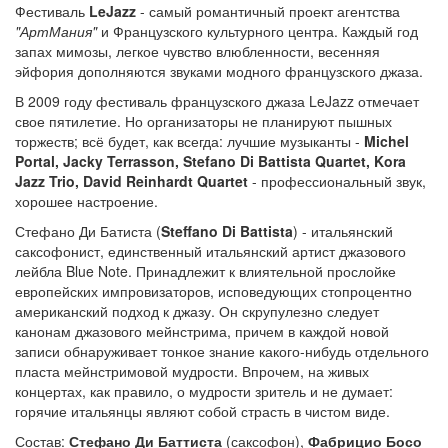
Фестиваль
LeJazz
- самый романтичный проект агентства
"АртМания"
и Французского культурного центра. Каждый год
запах мимозы, легкое чувство влюбленности, весенняя
эйфория дополняются звуками модного французского джаза.
В 2009 году фестиваль французского джаза LeJazz отмечает
свое пятилетие. Но организаторы не планируют пышных
торжеств; всё будет, как всегда: лучшие музыканты -
Michel
Portal, Jacky Terrasson, Stefano Di Battista Quartet, Kora
Jazz Trio, David Reinhardt Quartet
- профессиональный звук,
хорошее настроение.
Стефано Ди Батиста (
Steffano Di Battista
) - итальянский
саксофонист, единственный итальянский артист джазового
лейбла Blue Note. Принадлежит к влиятельной прослойке
европейских импровизаторов, исповедующих стопроцентно
американский подход к джазу. Он скрупулезно следует
канонам джазового мейнстрима, причем в каждой новой
записи обнаруживает тонкое знание какого-нибудь отдельного
пласта мейнстримовой мудрости. Впрочем, на живых
концертах, как правило, о мудрости зритель и не думает:
горячие итальянцы являют собой страсть в чистом виде.
Состав:
Стефано Ди Баттиста
(саксофон),
Фабрицио Босо