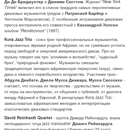
Ди Ди Бриджуотер
и
Джимми Скоттом
. Журнал "
New York
Times
" включил его в список тридцати самых перспективных
джазовых музыкантов (рядом с
Патрисией Барбер
и
Уинтоном Марсалисом). С особенным энтузиазмом джазовая
пресса восприняла его совместный с
Кассандрой Уилсон
альбом
"Rendezvous"
(1997).
Kora Jazz Trio
- союз трех профессиональных музыкантов,
очарованных звуками родной Африки, но не сумевших устоять
перед свободой и энергией американского джаза. Про их
музыку говорят как про 'алхимию и волшебство', 'чудесный
бриз', 'природный фьюжен'. Музыканты смешали
традиционную западно-африканскую перкуссию (кору), свинг,
джаз и немного первобытного колдовства. Участники трио -
Абдула Диабате, Джели Мусса Диавара, Мусса Сиссокхо
-
считают, что основа их творчества - удовольствие от музыки,
от игры на инструментах, от общения с публикой, от диалога
между Африкой и Европой. В репертуаре Kora Jazz Trio -
замысловатые африканские мелодии и интерпретации
классических джазовых стандартов.
David Reinhardt Quartet
- группа Давида Рейнхардта, внука
легендарного 'отца jazz manoushe'
Джанго Рейнхардта
.
Несмотря на свой юный возраст (Дэвиду всего 22 года),