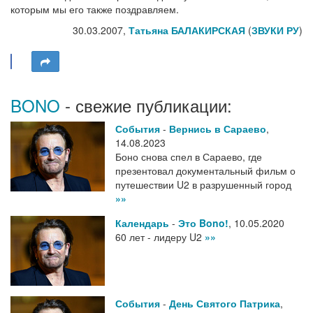
которым мы его также поздравляем.
30.03.2007,
Татьяна БАЛАКИРСКАЯ
(
ЗВУКИ РУ
)
BONO
- свежие публикации:
События
-
Вернись в Сараево
,
14.08.2023
Боно снова спел в Сараево, где
презентовал документальный фильм о
путешествии U2 в разрушенный город
»»
Календарь
-
Это Bono!
,
10.05.2020
60 лет - лидеру U2
»»
События
-
День Святого Патрика
,