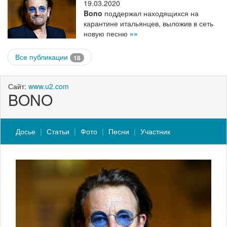
19.03.2020
Bono
поддержал находящихся на
карантине итальянцев, выложив в сеть
новую песню
»»
Все публикации
18
Сайт:
www.u2.com
BONO
Досье
Статьи
Фото
Песни
Участник