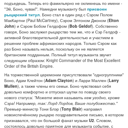
подъедешь. Теперь его фамильярно не окликнешь по имени -
"Эй, Боно, чувак!". Намедни музыканту был
присвоен
рыцарский титул
. Боно стал в один ряд с Сэром Полом
МакКартни (Paul McCartney), Сэром Элтоном Джоном (
Elton
John
) и Сэром Бобом Гелдофом (
Bob Geldof
). Собственно
говоря, Боно заслужил рыцарство тем же, что и Сэр Гелдоф -
активной благотворительной деятельностью и участием в
решении проблем африканских народов. Только Сэром как
раз Боно называть нельзя, поскольку он не является
британским подданным. Полный титул музыканта звучит
следующим образом: Knight Commander of the Most Excellent
Order of the British Empire.
На торжественной церемонии присутствовали "одногруппники"
Боно, Адам Клейтон (
Adam Clayton
) и Ларри Маллен (
Larry
Mullen
), а также члены его семьи. Боно чувствовал себя
довольно комфортно и отпускал шутки по поводу своего
нового статуса:
"Можете меня называть кем угодно, кроме
Сэра! Например, так: Лорд Лордов, Ваше полубожество."
Премьер-министр Тони Блэр (
Tony Blair
) направил
новоиспечённому рыцарю поздравительное письмо, в котором
признавался, что он большой фанат музыки
U2
. Словом,
состоялось довольно приятное для музыканта событие, с