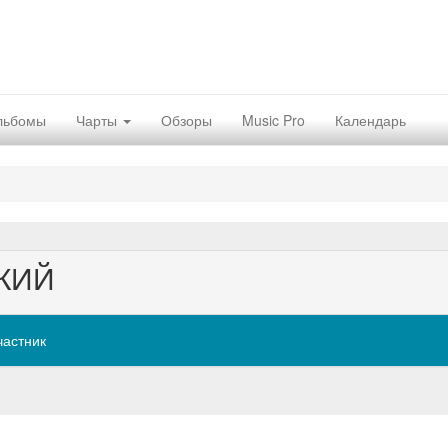
льбомы
Чарты
Обзоры
Music Pro
Календарь
КИЙ
частник