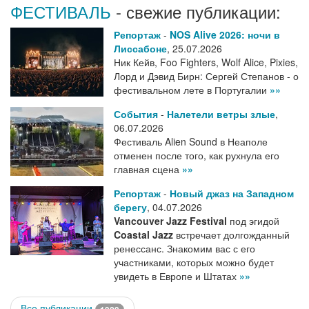
ФЕСТИВАЛЬ
- свежие публикации:
Репортаж
-
NOS Alive 2026: ночи в
Лиссабоне
,
25.07.2026
Ник Кейв, Foo Fighters, Wolf Alice, Pixies,
Лорд и Дэвид Бирн: Сергей Степанов - о
фестивальном лете в Португалии
»»
События
-
Налетели ветры злые
,
06.07.2026
Фестиваль Alien Sound в Неаполе
отменен после того, как рухнула его
главная сцена
»»
Репортаж
-
Новый джаз на Западном
берегу
,
04.07.2026
Vancouver Jazz Festival
под эгидой
Coastal Jazz
встречает долгожданный
ренессанс. Знакомим вас с его
участниками, которых можно будет
увидеть в Европе и Штатах
»»
Все публикации