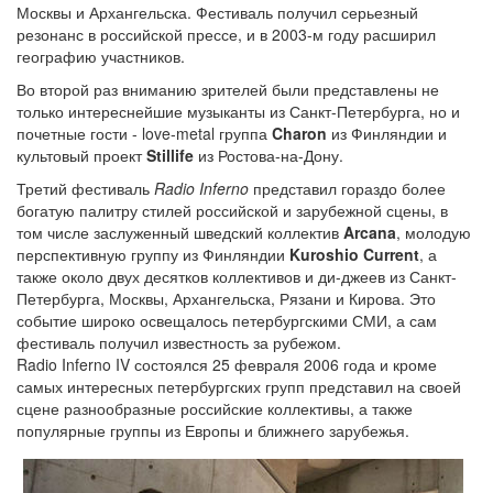
Москвы и Архангельска. Фестиваль получил серьезный
резонанс в российской прессе, и в 2003-м году расширил
географию участников.
Во второй раз вниманию зрителей были представлены не
только интереснейшие музыканты из Санкт-Петербурга, но и
почетные гости - love-metal группа
Charon
из Финляндии и
культовый проект
Stillife
из Ростова-на-Дону.
Третий фестиваль
Radio Inferno
представил гораздо более
богатую палитру стилей российской и зарубежной сцены, в
том числе заслуженный шведский коллектив
Arcana
, молодую
перспективную группу из Финляндии
Kuroshio Current
, а
также около двух десятков коллективов и ди-джеев из Санкт-
Петербурга, Москвы, Архангельска, Рязани и Кирова. Это
событие широко освещалось петербургскими СМИ, а сам
фестиваль получил известность за рубежом.
Radio Inferno IV состоялся 25 февраля 2006 года и кроме
самых интересных петербургских групп представил на своей
сцене разнообразные российские коллективы, а также
популярные группы из Европы и ближнего зарубежья.