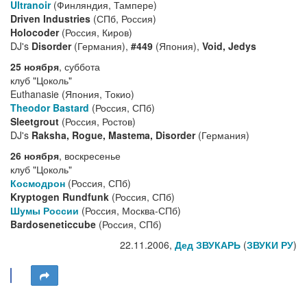
Ultranoir
(Финляндия, Тампере)
Driven Industries
(СПб, Россия)
Holocoder
(Россия, Киров)
DJ's
Disorder
(Германия),
#449
(Япония),
Void, Jedys
25 ноября
, суббота
клуб "Цоколь"
Euthanasie (Япония, Токио)
Theodor Bastard
(Россия, СПб)
Sleetgrout
(Россия, Ростов)
DJ's
Raksha, Rogue, Mastema, Disorder
(Германия)
26 ноября
, воскресенье
клуб "Цоколь"
Космодрон
(Россия, СПб)
Kryptogen Rundfunk
(Россия, СПб)
Шумы России
(Россия, Москва-СПб)
Bardoseneticcube
(Россия, СПб)
22.11.2006,
Дед ЗВУКАРЬ
(
ЗВУКИ РУ
)