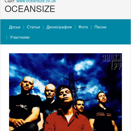
Сайт:
www.oceansize.co.uk
OCEANSIZE
Досье
Статьи
Дискография
Фото
Песни
Участники