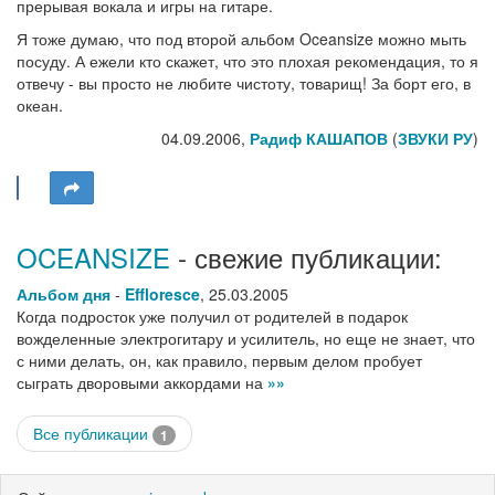
прерывая вокала и игры на гитаре.
Я тоже думаю, что под второй альбом Oceansize можно мыть
посуду. А ежели кто скажет, что это плохая рекомендация, то я
отвечу - вы просто не любите чистоту, товарищ! За борт его, в
океан.
04.09.2006,
Радиф КАШАПОВ
(
ЗВУКИ РУ
)
OCEANSIZE
- свежие публикации:
Альбом дня
-
Effloresce
,
25.03.2005
Когда подросток уже получил от родителей в подарок
вожделенные электрогитару и усилитель, но еще не знает, что
с ними делать, он, как правило, первым делом пробует
сыграть дворовыми аккордами на
»»
Все публикации
1