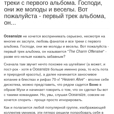
треки с первого альбома. Господи,
они же молоды и веселы. Вот
пожалуйста - первый трек альбома,
он...
Oceansize
не хочется воспринимать серьезно, несмотря на
многие их заслуги, любовь фанатов и все треки с первого
альбома. Господи, они же молоды и веселы. Вот пожалуйста -
первый трек альбома, он называется "
The Charm Offensive
" -
разве его нельзя назвать забавным?
Сначала там звучит нечто похожее на шугейзинг (а может, и
пост-рок - хотя в Oceansize больше именно рока, то есть пота
и природной красоты), а далее начинается заносчивое
копание в блестках и рифах 70-х! "
Heaven Alive
" - вполне себе
дискотека, можно представить, что рядом садится
Боно
в
образе Мухи и начинает говорить о том, что он сделал бы вот
с такими командами. Но, увы, слушая Oceansize, совсем не
хочется спорить - проще просто игнорировать.
Как и полагается любой популярной группе, изображающей
коллектив умников, эти пятеро решили попробовать себя в