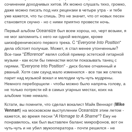
сочинении доходчивых хитов. Их можно слушать тихо, громко,
даже можно писать под них рецензии в четыре утра - и тебе
уже кажется, что ты спишь. Это не значит, что от новых песен
становится скучно - но с ними приятно провести ночь.
Первый альбом Oceansize был всем хорош, но, черт возьми, я
не мог запомнить с него ни одной мелодии, кроме
шизофренического первого трека. C "
Everyone Into Position
"
дела обстоят получше. Может, я стал менее утонченным?
Все-таки "
Efflorence
" являл собой пример эстетской гитарной
музыки - как если бы гимнастки могли показывать танец с
гирями. "Everyone into Position" - диск более отчаянный и
рваный. Хотя сам саунд мало изменился - все так же слегка
парит над музыкой вокал и мелодии чуть-чуть мудрены.
Немного переборщили - чтобы можно было напрячь голову, а
не только потрясти ей в самых угарных местах, коих на
альбоме тоже немало.
Кстати, вы помните, что сделал вокалист Майк Веннарт (
Mike
Vennart
) на московском выступлении Oceansize этим летом -
кажется, во время песни "
A Homage to A Shame
"? Ему не
понравилось, как был выставлен баланс микрофонов, вот он
чуть-чуть и не убил звукооператора - почти решился - не