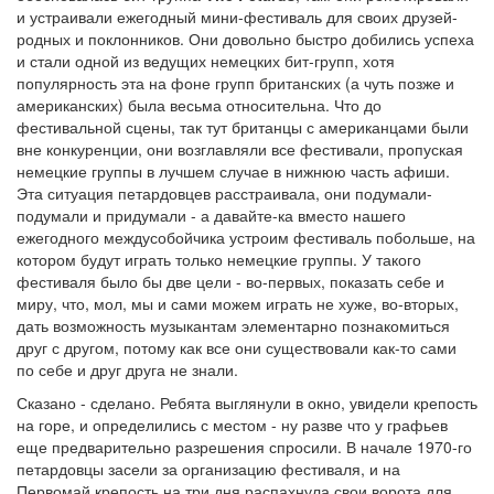
и устраивали ежегодный мини-фестиваль для своих друзей-
родных и поклонников. Они довольно быстро добились успеха
и стали одной из ведущих немецких бит-групп, хотя
популярность эта на фоне групп британских (а чуть позже и
американских) была весьма относительна. Что до
фестивальной сцены, так тут британцы с американцами были
вне конкуренции, они возглавляли все фестивали, пропуская
немецкие группы в лучшем случае в нижнюю часть афиши.
Эта ситуация петардовцев расстраивала, они подумали-
подумали и придумали - а давайте-ка вместо нашего
ежегодного междусобойчика устроим фестиваль побольше, на
котором будут играть только немецкие группы. У такого
фестиваля было бы две цели - во-первых, показать себе и
миру, что, мол, мы и сами можем играть не хуже, во-вторых,
дать возможность музыкантам элементарно познакомиться
друг с другом, потому как все они существовали как-то сами
по себе и друг друга не знали.
Сказано - сделано. Ребята выглянули в окно, увидели крепость
на горе, и определились с местом - ну разве что у графьев
еще предварительно разрешения спросили. В начале 1970-го
петардовцы засели за организацию фестиваля, и на
Первомай крепость на три дня распахнула свои ворота для