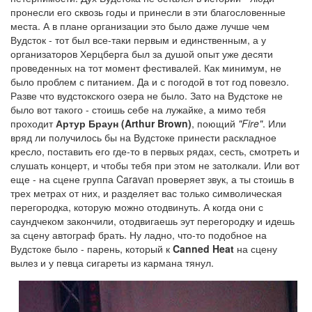
пронесли его сквозь годы и принесли в эти благословенные
места. А в плане организации это было даже лучше чем
Вудсток - тот был все-таки первым и единственным, а у
организаторов Херцберга был за душой опыт уже десяти
проведенных на тот момент фестивалей. Как минимум, не
было проблем с питанием. Да и с погодой в тот год повезло.
Разве что вудстокского озера не было. Зато на Вудстоке не
было вот такого - стоишь себе на лужайке, а мимо тебя
проходит
Артур Браун (Arthur Brown)
, поющий
"Fire"
. Или
вряд ли получилось бы на Вудстоке принести раскладное
кресло, поставить его где-то в первых рядах, сесть, смотреть и
слушать концерт, и чтобы тебя при этом не затолкали. Или вот
еще - на сцене группа Caravan проверяет звук, а ты стоишь в
трех метрах от них, и разделяет вас только символическая
перегородка, которую можно отодвинуть. А когда они с
саундчеком закончили, отодвигаешь эут перегородку и идешь
за сцену автограф брать. Ну ладно, что-то подобное на
Вудстоке было - парень, который к
Canned Heat
на сцену
вылез и у певца сигареты из кармана тянул.