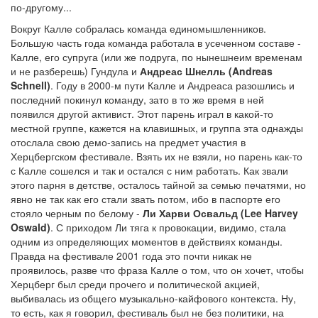
по-другому...
Вокруг Калле собралась команда единомышленников.
Большую часть года команда работала в усеченном составе -
Калле, его супруга (или же подруга, по нынешнеим временам
и не разберешь) Гундула и
Андреас Шнелль (Andreas
Schnell)
. Году в 2000-м пути Калле и Андреаса разошлись и
последний покинул команду, зато в то же время в ней
появился другой активист. Этот парень играл в какой-то
местной группе, кажется на клавишных, и группа эта однажды
отослала свою демо-запись на предмет участия в
Херцбергском фестивале. Взять их не взяли, но парень как-то
с Калле сошелся и так и остался с ним работать. Как звали
этого парня в детстве, осталось тайной за семью печатями, но
явно не так как его стали звать потом, ибо в паспорте его
стояло черным по белому -
Ли Харви Освальд (Lee Harvey
Oswald)
. С приходом Ли тяга к провокации, видимо, стала
одним из определяющих моментов в действиях команды.
Правда на фестивале 2001 года это почти никак не
проявилось, разве что фраза Калле о том, что он хочет, чтобы
Херцберг был среди прочего и политической акцией,
выбивалась из общего музыкально-кайфового контекста. Ну,
то есть, как я говорил, фестиваль был не без политики, на