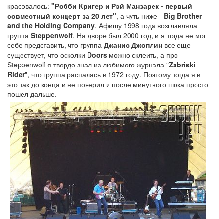
красовалось:
"Робби Кригер и Рэй Манзарек - первый
совместный концерт за 20 лет"
, а чуть ниже -
Big Brother
and the Holding Company
. Афишу 1998 года возглавляла
группа
Steppenwolf
. На дворе был 2000 год, и я тогда не мог
себе представить, что группа
Джанис Джоплин
все еще
существует, что осколки
Doors
можно склеить, а про
Steppenwolf я твердо знал из любимого журнала "
Zabriski
Rider
", что группа распалась в 1972 году. Поэтому тогда я в
это так до конца и не поверил и после минутного шока просто
пошел дальше.