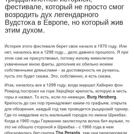
фестивале, который не просто смог
возродить дух легендарного
Вудстока в Европе, но который жив
этим духом.
История этого фестиваля берет свое начало в 1970 году. Или
нет, началось все в 1298 году... дело давнего прошлого. Я при
этом сам не присутствовал, потому изложу мимолетом
ухваченные мною факты, дополнив их обильно моими
собственными домыслами - за достоверность не ручаюсь,
пусть это будет сказка. Это, собственно, и есть сказка.
Итак, началось все в 1298 году, когда маршал Хайнрих фон
Ромрод построил на горе Херцберг крепость, которую в честь
горы и назвал. То есть, если по-немецки,
Burg Herzberg
.
Крепость до сих пор принадлежит каким-то графьям, открыта
для обозрения, каждый год там проводится рыцарский турнир.
Где-то невдалеке есть маленький городок по имени Шрекбах.
Когда в 1960 годы Германию захлестнула волна бит-музыки, то
это не обошло стороной и Шрекбах - с 1966 года в нем
обосновалась бит-группа
The Petards
, там они репетировали