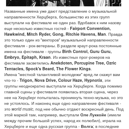
Названные имена уже дают представление о музыкальной
направленности Херцберга, большинство из этих групп
выступали на фестивале не один раз. Вдобавок к ним назову
еще несколько известных гостей -
Fairport Convention,
Hawkwind, Mitch Ryder, Gong, Ritchie Havens, Man
. Правда
это только один из "векторов" музыкальной направленности
фестиваля - рок-ветераны. В разделе краут-рока постоянные
имена на фестивале - группы
Birth Control, Guru Guru,
Embryo, Epitaph, Kraan
. Из известных прог-рокеров на
фестивале засветились
Anekdoten, Porcupine Tree, Ozric
Tentacles, Spock's Beard, The Flower Kings
.
Имена "местной талантливой молодежи" вряд ли скажут вам
что-то -
Trigon, Nova Drive, Colour Haze, Hypnotix
, эти
группы неоднократно выступали на Херцберге. Когда помимо
главной сцены у фестиваля появилась вторая сцена, через
нее на Херцберг попыталась проникнуть техно-музыка, но это
не устоялось. И наконец еще одно направление фестиваля -
это
world music
, под нее обычно отдают воскресный день. Под
этой маркой там, например, выступали
Оле Луккойе
(имели
между прочим большой успех, народ их полюбил), играла на
Херцберге и еще одна русская группа -
Волга
; в последние