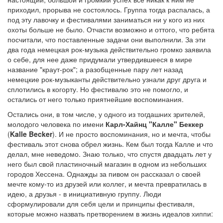
приходил, прорыва не состоялось. Группа тогда распалась, а
под эту лавочку и фестивалями заниматься ни у кого из них
охоты больше не было. Отчасти возможно и оттого, что ребята
посчитали, что поставленные задачи они выполнили. За эти
два года немецкая рок-музыка действительно громко заявила
о себе, для нее даже придумали утвердившееся в мире
название "краут-рок"; а разобщенные пару лет назад
немецкие рок-музыканты действительно узнали друг друга и
сплотились в когорту. Но фестивалю это не помогло, и
остались от него только приятнейшие воспоминания.
Остались они, в том числе, у одного из тогдашних зрителей,
молодого человека по имени
Карл-Хайнц "Калле" Беккер
(
Kalle Becker
). И не просто воспоминания, но и мечта, чтобы
фестиваль этот снова обрел жизнь. Кем был тогда Калле и что
делал, мне неведомо. Знаю только, что спустя двадцать лет у
него был свой пластиночный магазин в одном из небольших
городов Хессена. Однажды за пивом он рассказал о своей
мечте кому-то из друзей или коллег, и мечта превратилась в
идею, а друзья - в инициативную группу. Люди
сформулировали для себя цели и принципы фестиваля,
которые можно назвать претворением в жизнь идеалов хиппи: