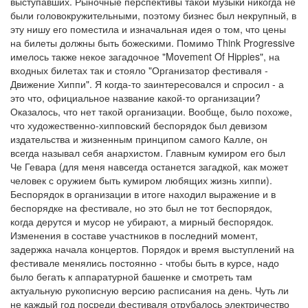
выступавших. Рыночные перспективы такой музыки никогда не
были головокружительными, поэтому бизнес был некрупный, в
эту нишу его поместила и изначальная идея о том, что цены
на билеты должны быть божескими. Помимо Think Progressive
имелось также некое загадочное "Movement Of Hippies", на
входных билетах так и стояло "Организатор фестиваля -
Движение Хиппи". Я когда-то заинтересовался и спросил - а
это что, официальное название какой-то организации?
Оказалось, что нет такой организации. Вообще, было похоже,
что художественно-хипповский беспорядок был девизом
издательства и жизненным принципом самого Калле, он
всегда называл себя анархистом. Главным кумиром его был
Че Гевара (для меня навсегда останется загадкой, как может
человек с оружием быть кумиром любящих жизнь хиппи).
Беспорядок в организации в итоге находил выражение и в
беспорядке на фестивале, но это был не тот беспорядок,
когда дерутся и мусор не убирают, а мирный беспорядок.
Изменения в составе участников в последний момент,
задержка начала концертов. Порядок и время выступлений на
фестивале менялись постоянно - чтобы быть в курсе, надо
было бегать к аппаратурной башенке и смотреть там
актуальную рукописную версию расписания на день. Чуть ли
не каждый год посреди фестиваля отрубалось электричество