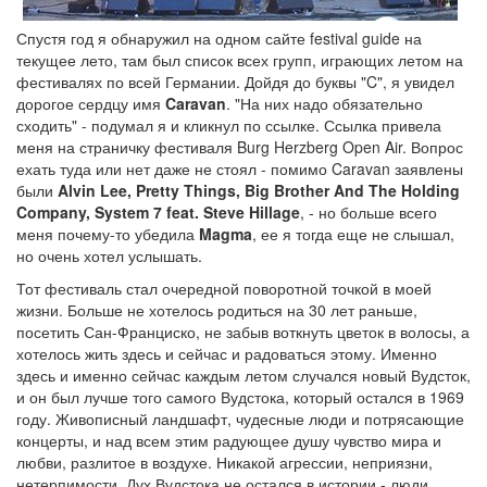
Спустя год я обнаружил на одном сайте festival guide на
текущее лето, там был список всех групп, играющих летом на
фестивалях по всей Германии. Дойдя до буквы "C", я увидел
дорогое сердцу имя
Caravan
. "На них надо обязательно
сходить" - подумал я и кликнул по ссылке. Ссылка привела
меня на страничку фестиваля Burg Herzberg Open Air. Вопрос
ехать туда или нет даже не стоял - помимо Caravan заявлены
были
Alvin Lee, Pretty Things, Big Brother And The Holding
Company, System 7 feat. Steve Hillage
, - но больше всего
меня почему-то убедила
Magma
, ее я тогда еще не слышал,
но очень хотел услышать.
Тот фестиваль стал очередной поворотной точкой в моей
жизни. Больше не хотелось родиться на 30 лет раньше,
посетить Сан-Франциско, не забыв воткнуть цветок в волосы, а
хотелось жить здесь и сейчас и радоваться этому. Именно
здесь и именно сейчас каждым летом случался новый Вудсток,
и он был лучше того самого Вудстока, который остался в 1969
году. Живописный ландшафт, чудесные люди и потрясающие
концерты, и над всем этим радующее душу чувство мира и
любви, разлитое в воздухе. Никакой агрессии, неприязни,
нетерпимости. Дух Вудстока не остался в истории - люди