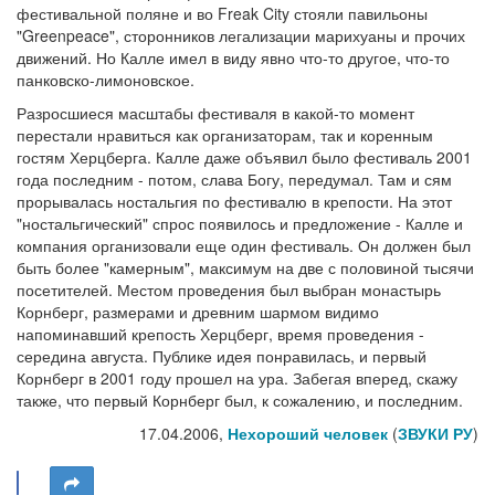
фестивальной поляне и во Freak City стояли павильоны
"Greenpeace", сторонников легализации марихуаны и прочих
движений. Но Калле имел в виду явно что-то другое, что-то
панковско-лимоновское.
Разросшиеся масштабы фестиваля в какой-то момент
перестали нравиться как организаторам, так и коренным
гостям Херцберга. Калле даже объявил было фестиваль 2001
года последним - потом, слава Богу, передумал. Там и сям
прорывалась ностальгия по фестивалю в крепости. На этот
"ностальгический" спрос появилось и предложение - Калле и
компания организовали еще один фестиваль. Он должен был
быть более "камерным", максимум на две с половиной тысячи
посетителей. Местом проведения был выбран монастырь
Корнберг, размерами и древним шармом видимо
напоминавший крепость Херцберг, время проведения -
середина августа. Публике идея понравилась, и первый
Корнберг в 2001 году прошел на ура. Забегая вперед, скажу
также, что первый Корнберг был, к сожалению, и последним.
17.04.2006,
Нехороший человек
(
ЗВУКИ РУ
)