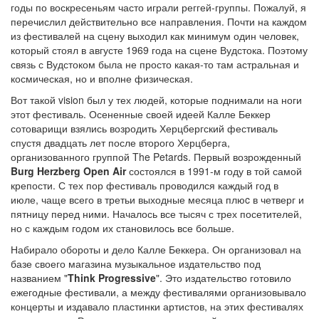
годы по воскресеньям часто играли реггей-группы. Пожалуй, я
перечислил действительно все направления. Почти на каждом
из фестивалей на сцену выходил как минимум один человек,
который стоял в августе 1969 года на сцене Вудстока. Поэтому
связь с Вудстоком была не просто какая-то там астральная и
космическая, но и вполне физическая.
Вот такой vision был у тех людей, которые поднимали на ноги
этот фестиваль. Осененные своей идеей Калле Беккер
сотоварищи взялись возродить Херцбергский фестиваль
спустя двадцать лет после второго Херцберга,
организованного группой The Petards. Первый возрожденный
Burg Herzberg Open Air
состоялся в 1991-м году в той самой
крепости. С тех пор фестиваль проводился каждый год в
июле, чаще всего в третьи выходные месяца плюc в четверг и
пятницу перед ними. Началось все тысяч с трех посетителей,
но с каждым годом их становилось все больше.
Набирало обороты и дело Калле Беккера. Он организовал на
базе своего магазина музыкальное издательство под
названием "
Think Progressive
". Это издательство готовило
ежегодные фестивали, а между фестивалями организовывало
концерты и издавало пластинки артистов, на этих фестивалях