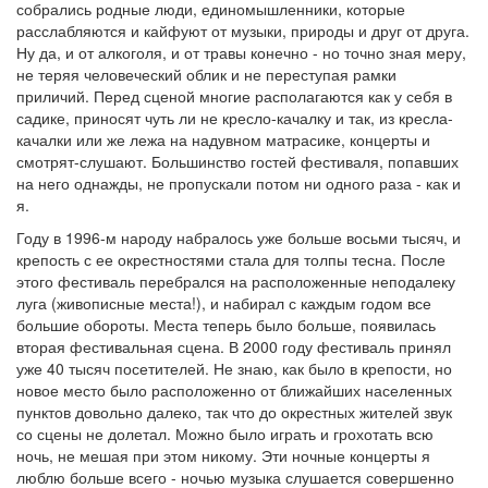
собрались родные люди, единомышленники, которые
расслабляются и кайфуют от музыки, природы и друг от друга.
Ну да, и от алкоголя, и от травы конечно - но точно зная меру,
не теряя человеческий облик и не переступая рамки
приличий. Перед сценой многие располагаются как у себя в
садике, приносят чуть ли не кресло-качалку и так, из кресла-
качалки или же лежа на надувном матрасике, концерты и
смотрят-слушают. Большинство гостей фестиваля, попавших
на него однажды, не пропускали потом ни одного раза - как и
я.
Году в 1996-м народу набралось уже больше восьми тысяч, и
крепость с ее окрестностями стала для толпы тесна. После
этого фестиваль перебрался на расположенные неподалеку
луга (живописные места!), и набирал с каждым годом все
большие обороты. Места теперь было больше, появилась
вторая фестивальная сцена. В 2000 году фестиваль принял
уже 40 тысяч посетителей. Не знаю, как было в крепости, но
новое место было расположенно от ближайших населенных
пунктов довольно далеко, так что до окрестных жителей звук
со сцены не долетал. Можно было играть и грохотать всю
ночь, не мешая при этом никому. Эти ночные концерты я
люблю больше всего - ночью музыка слушается совершенно