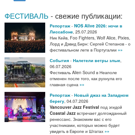
ФЕСТИВАЛЬ
- свежие публикации:
Репортаж
-
NOS Alive 2026: ночи в
Лиссабоне
,
25.07.2026
Ник Кейв, Foo Fighters, Wolf Alice, Pixies,
Лорд и Дэвид Бирн: Сергей Степанов - о
фестивальном лете в Португалии
»»
События
-
Налетели ветры злые
,
06.07.2026
Фестиваль Alien Sound в Неаполе
отменен после того, как рухнула его
главная сцена
»»
Репортаж
-
Новый джаз на Западном
берегу
,
04.07.2026
Vancouver Jazz Festival
под эгидой
Coastal Jazz
встречает долгожданный
ренессанс. Знакомим вас с его
участниками, которых можно будет
увидеть в Европе и Штатах
»»