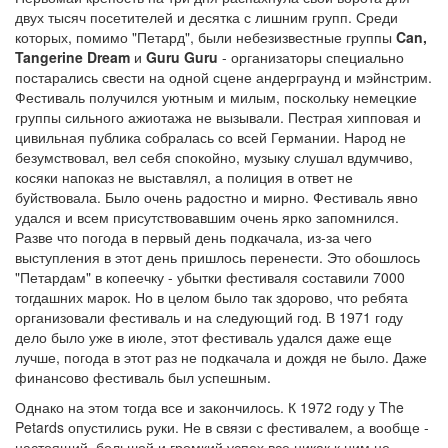
двух тысяч посетителей и десятка с лишним групп. Среди
которых, помимо "Петард", были небезизвестные группы
Can,
Tangerine Dream
и
Guru Guru
- организаторы специально
постарались свести на одной сцене андерграунд и мэйнстрим.
Фестиваль получился уютным и милым, поскольку немецкие
группы сильного ажиотажа не вызывали. Пестрая хипповая и
цивильная публика собралась со всей Германии. Народ не
безумствовал, вел себя спокойно, музыку слушал вдумчиво,
косяки напоказ не выставлял, а полиция в ответ не
буйствовала. Было очень радостно и мирно. Фестиваль явно
удался и всем присутствовавшим очень ярко запомнился.
Разве что погода в первый день подкачала, из-за чего
выступления в этот день пришлось перенести. Это обошлось
"Петардам" в копеечку - убытки фестиваля составили 7000
тогдашних марок. Но в целом было так здорово, что ребята
организовали фестиваль и на следующий год. В 1971 году
дело было уже в июле, этот фестиваль удался даже еще
лучше, погода в этот раз не подкачала и дождя не было. Даже
финансово фестиваль был успешным.
Однако на этом тогда все и закончилось. К 1972 году у The
Petards опустились руки. Не в связи с фестивалем, а вообще -
настоящий, большой и громкий успех все никак к ним не