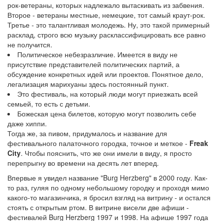
рок-ветераны, которых надлежало вытаскивать из забвения.
Второе - ветераны местные, немецкие, тот самый краут-рок.
Третье - это талантливая молодежь. Ну, это такой примерный
расклад, строго всю музыку расклассифицировать все равно
не получится.
Политическое небезразличие. Имеется в виду не
присутствие представителей политических партий, а
обсуждение конкретных идей или проектов. Понятное дело,
легализация марихуаны здесь постоянный пункт.
Это фестиваль, на который люди могут приезжать всей
семьей, то есть с детьми.
Божеская цена билетов, которую могут позволить себе
даже хиппи.
Тогда же, за пивом, придумалось и название для
фестивального палаточного городка, точное и меткое -
Freak
City
. Чтобы пояснить, что же они имели в виду, я просто
перепрыгну во времени на десять лет вперед.
Впервые я увидел название "Burg Herzberg" в 2000 году. Как-
то раз, гуляя по одному небольшому городку и проходя мимо
какого-то магазинчика, я бросил взгляд на витрину - и остался
стоять с открытым ртом. В витрине висели две афиши -
фестивалей Burg Herzberg 1997 и 1998. На афише 1997 года