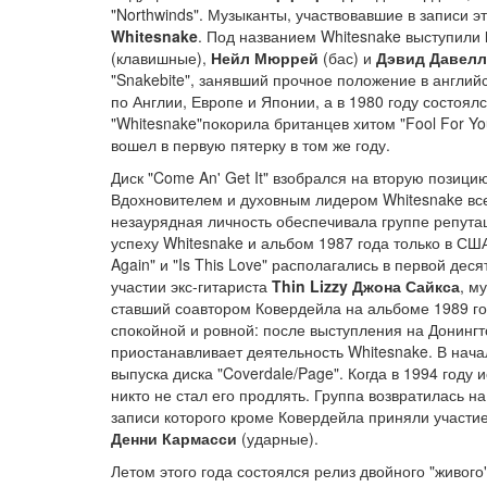
"Northwinds". Музыканты, участвовавшие в записи 
Whitesnake
. Под названием Whitesnake выступили
(клавишные),
Нейл Мюррей
(бас) и
Дэвид Давелл
"Snakebite", занявший прочное положение в английс
по Англии, Европе и Японии, а в 1980 году состоял
"Whitesnake"покорила британцев хитом "Fool For Your
вошел в первую пятерку в том же году.
Диск "Come An' Get It" взобрался на вторую позици
Вдохновителем и духовным лидером Whitesnake все
незаурядная личность обеспечивала группе репута
успеху Whitesnake и альбом 1987 года только в С
Again" и "Is This Love" располагались в первой де
участии экс-гитариста
Thin Lizzy Джона Сайкса
, м
ставший соавтором Ковердейла на альбоме 1989 год
спокойной и ровной: после выступления на Донингт
приостанавливает деятельность Whitesnake. В нач
выпуска диска "Coverdale/Page". Когда в 1994 году 
никто не стал его продлять. Группа возвратилась на
записи которого кроме Ковердейла приняли участи
Денни Кармасси
(ударные).
Летом этого года состоялся релиз двойного "живого" а