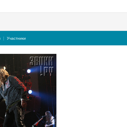
и
Участники