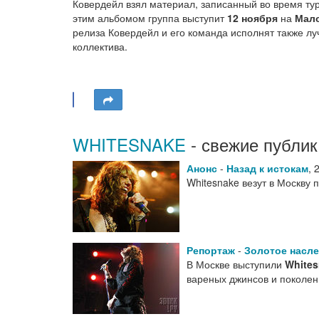
Ковердейл взял материал, записанный во время ту
этим альбомом группа выступит
12 ноября
на
Мало
релиза Ковердейл и его команда исполнят также лу
коллектива.
WHITESNAKE
- свежие публик
Анонс
-
Назад к истокам
,
Whitesnake везут в Москву
Репортаж
-
Золотое насле
В Москве выступили
Whites
вареных джинсов и поколе