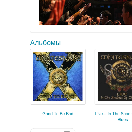
Альбомы
Good To Be Bad
Live... In The Sha
Blues