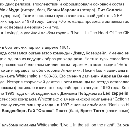
этих двух релизов, впоследствии и сформировали основной состав
Мик Муди
(гитара, бас),
Берни Марсден
(гитара),
Пит Соллей
(ударные). Таким составом группа записала свой дебютный EP
ких чартах в 1978 году. Конец 70-х команда провела в активных га
ся их первый американский тур.
 Loving", а двойной альбом группы "Live ... In The Heart Of The Cit
ю в британских чартах в апреле 1981.
гда оставался организатор команды - Дэвид Ковердейл. Именно ег
цию одного из ведущих образцов хард-рока. Частые туры способст
ША разошелся более чем миллионным тиражом, а композиции "Here 
сятке хит-парадов по обе стороны Атлантики. Песни были записаны 
узыканта Whitesnake в 1983-86. Его сменил датчанин
Адриан Ванд
а. История творческой деятельности команды не всегда оставалас
онском фестивале в качестве хедлайнеров в августе 1990 года, Ко
але 1993 года он объединился с
Джимми Пейджем
из
Led zeppelin
истек срок контракта Whitesnake с американской компанией "Geffen r
 сцену спустя лишь три года - в 1997 с новым альбомом "Restless He
е
Ванденберг, Гай "Старка" Пратт
(бас),
Бретт Таггл
(клавишные)
льбома команды Whitesnake "Live... In the still on the night". За ос