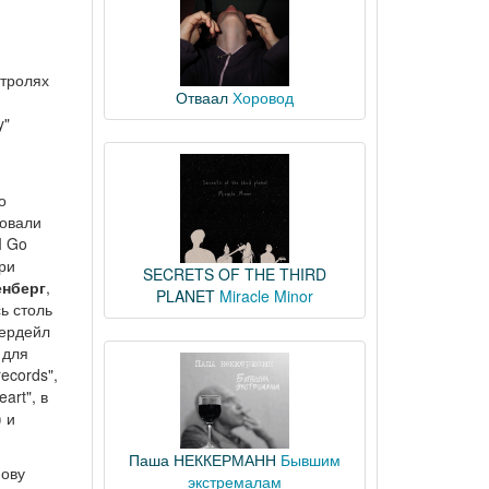
стролях
Отваал
Хоровод
y"
о
вовали
I Go
при
SECRETS OF THE THIRD
енберг
,
PLANET
Miracle Minor
ь столь
вердейл
для
ecords",
art", в
 и
Паша НЕККЕРМАНН
Бывшим
нову
экстремалам