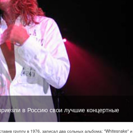
приезли в Россию свои лучшие концертные
тавив группу в 1976, записал два сольных альбома: "Whitesnake" и