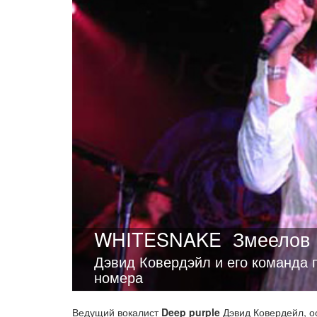
WHITESNAKE
Змеелов
Дэвид Ковердэйл и его команда 
номера
Ведущий вокалист
Deep purple
Дэвид Ковердейл, ос