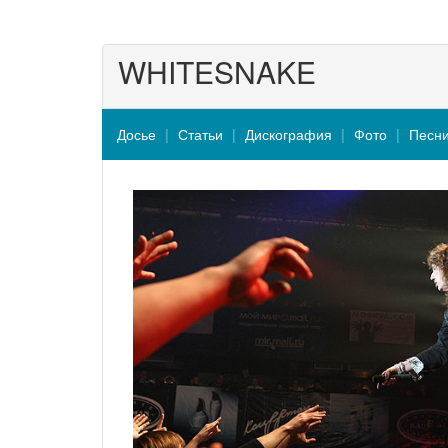
WHITESNAKE
Досье
Статьи
Дискография
Фото
Песн