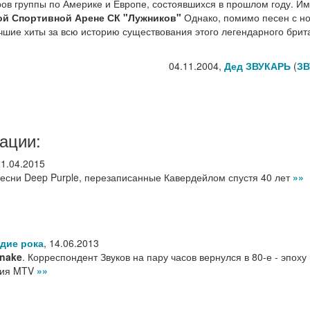
ров группы по Америке и Европе, состоявшихся в прошлом году. Им
й Спортивной Арене СК "Лужников"
Однако, помимо песен с но
чшие хиты за всю историю существования этого легендарного брит
04.11.2004,
Дед ЗВУКАРЬ
(
ЗВ
ации:
21.04.2015
 песни Deep Purple, перезаписанные Кавердейлом спустя 40 лет
»»
дие рока
,
14.06.2013
nake
. Корреспондент Звуков на пару часов вернулся в 80-е - эпоху
ния MTV
»»