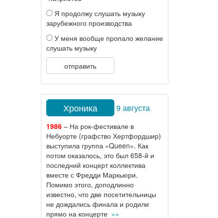
Я продолжу слушать музыку
зарубежного производства
У меня вообще пропало желание
слушать музыку
отправить
Хроника
9 августа
1986
– На рок-фестивале в
Небуорте (графство Хертфордшир)
выступила группа «Queen». Как
потом оказалось, это был 658-й и
последний концерт коллектива
вместе с Фредди Маркьюри.
Помимо этого, доподлинно
известно, что две посетительницы
не дождались финала и родили
прямо на концерте
»»