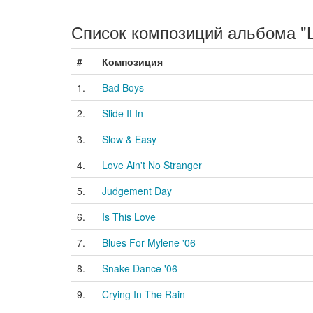
Список композиций альбома "Li
#
Композиция
1.
Bad Boys
2.
Slide It In
3.
Slow & Easy
4.
Love Ain't No Stranger
5.
Judgement Day
6.
Is This Love
7.
Blues For Mylene '06
8.
Snake Dance '06
9.
Crying In The Rain