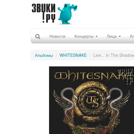
Новости
Концерты
Лица
А
Альбомы
WHITESNAKE
Live... In The Shado