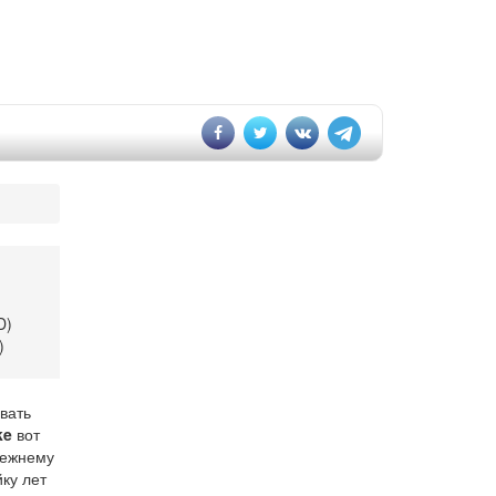
D)
)
вать
ke
вот
режнему
ку лет