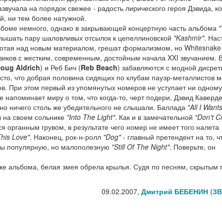
азвучала на порядок свежее - радость лирического героя Дэвида, к
й, ни тем более натужной.
боме немного, однако в закрывающей концертную часть альбома
лышать пару шаловливых отсылок к цепеллиновской
"Kashmir"
. На
ботая над новым материалом, грешат формализмом, но Whitesnake 
виков с жестким, современным, достойным начала XXI звучанием. 
oug Aldrich
) и Реб Бич (
Reb Beach
) забавляются с модной дисре
исто, что добрая половина сидящих по клубам пауэр-металлистов м
ов. При этом первый из упомянутых номеров не уступает ни одному
все напоминает миру о том, что когда-то, черт подери, Дэвид Каверд
авно ничего столь же убедительного не слышали. Баллада
"All I Want
л на своем сольнике
"Into The Light"
. Как и в замечательной
"Don't C
я органным грувом, в результате чего номер не имеет того налета
This Love"
. Наконец, рок-н-ролл
"Dog"
- главный претендент на то, ч
ппы популярную, но малополезную
"Still Of The Night"
. Поверьте, он
ке альбома, белая змея обрела крылья. Судя по песням, скрытым 
09.02.2007,
Дмитрий БЕБЕНИН
(
ЗВ