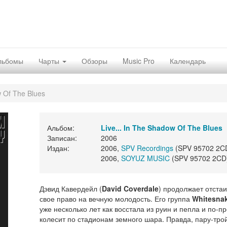
льбомы
Чарты
Обзоры
Music Pro
Календарь
w Of The Blues
Альбом:
Live... In The Shadow Of The Blues
Записан:
2006
Издан:
2006,
SPV Recordings
(SPV 95702 2C
2006,
SOYUZ MUSIC
(SPV 95702 2CD
Дэвид Кавердейл (
David Coverdale
) продолжает отстаи
свое право на вечную молодость. Его группа
Whitesna
уже несколько лет как восстала из руин и пепла и по-п
колесит по стадионам земного шара. Правда, пару-трой