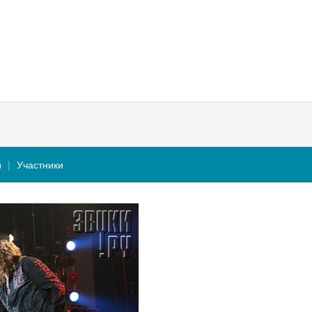
и
Участники