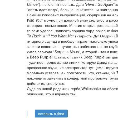
Dance"
), не клонит поспать. Да и
"Here I Go Again"
з
"опять идет сюда", больше не кажется ни наигранно
Помимо блюзовых импровизаций, сюрпризов на аль
With You"
можно при должной внимательности расс
сюрприз - новые песни. Многие старые рокеры, ра
то веки удалось записать порцию хард-роковых бое
To Rock"
и
"If You Want Me"
гитаристы Дуг Олдрич (
D
гитарного саунда и вообще, играют настолько увес
зависти вешаться в туалетных кабинках тех же клуб
хитов периода "Serpens Albus", а второй - так и во
в
Deep Purple
! Кстати, от самих Deep Purple мы д
- удачное продолжение линии, которую Дэвид нача
прозрачное звучание электрогитар тут цементируетс
морально устаревшей попсовости, что, скажем,
"Is 
наконец-то заменить в концертной программе гру
действительно лучше.
Судя по новой редакции герба Whitesnake на облож
обложкой, это и вправду так.
вставить в блог