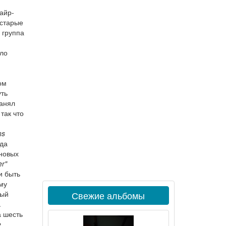
айр-
 старые
 группа
ало
ом
уть
занял
так что
ns
ода
оновых
er"
и быть
му
ный
Свежие альбомы
.
а шесть
e