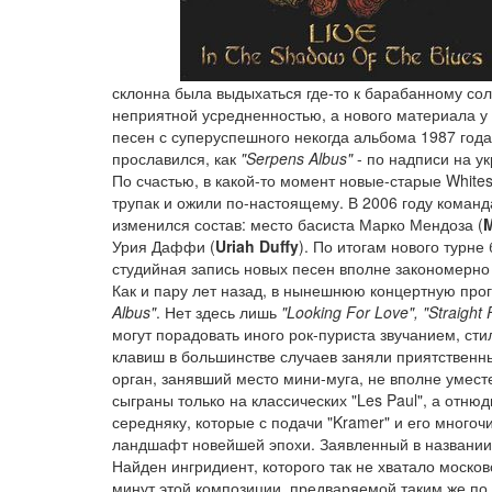
склонна была выдыхаться где-то к барабанному со
неприятной усредненностью, а нового материала у
песен с суперуспешного некогда альбома 1987 год
прославился, как
"Serpens Albus"
- по надписи на у
По счастью, в какой-то момент новые-старые Whit
трупак и ожили по-настоящему. В 2006 году команд
изменился состав: место басиста Марко Мендоза (
Урия Даффи (
Uriah Duffy
). По итогам нового турн
студийная запись новых песен вполне закономерно 
Как и пару лет назад, в нынешнюю концертную пр
Albus"
. Нет здесь лишь
"Looking For Love", "Straight
могут порадовать иного рок-пуриста звучанием, с
клавиш в большинстве случаев заняли приятственн
орган, занявший место мини-муга, не вполне умест
сыграны только на классических "Les Paul", а отню
середняку, которые с подачи "Kramer" и его мног
ландшафт новейшей эпохи. Заявленный в названии 
Найден ингридиент, которого так не хватало моск
минут этой композиции, предваряемой таким же по