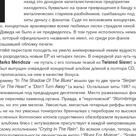
назад это доходное капиталистическое предприятие
находилось буквально на грани превращения в банду х
металлических стариков-разбойников, сшибающих под
хиты деньгу с фанатов. Судя по московским концертам,
ло, концертные аранжировки всеми любимых песен страдали некой
 Дэвида не было и не предвиделось. В том турне исполнялось нем
а, который официального названия не имел, но среди рок-фанов
крашавшей обложку печати.
esnake перестали походить на умело анимированный неким вудуист
а разродилась новым EP из четырех песен. В очередной раз чуть-ч
Marko Mendoza
- не путать с его полным тезкой из
Twisted Sister
) 
е был выпущен очередной концертный альбом длиной в полтора CD, 
прописалась на нем в качестве бонуса.
ограмму
"In The Shadow Of The Blues"
вошло где-то две трети
"Serpe
 For The Heart"
и
"Don't Turn Away"
(а жаль). Остальные хиты 1987 г
тилизованным под предыдущее десятилетие. Место размазанных ф
ые переливы хаммонд-органа. Правда, в "перпловской"
"Stormbring
ен, но это уже мелочи. Увесистые, мясистые гитарные риффы могл
дь не на тех ужасных тонкорогих бренчалках с переборам по высоко
очисленных йоппонских клонов существенно обезобразили музыкаль
альбома блюз с энтузиазмом присутствует в каждой импровизации
овскому исполнению
"Crying In The Rain"
. Во всяком случае, теперь з
 продолжительности двухчастным интро (
"Blues For Mylene" - "Snak