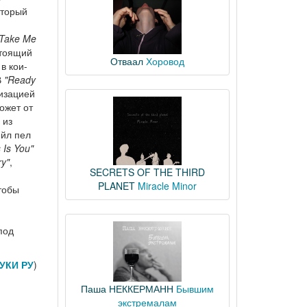
оторый
"Take Me
стоящий
Отваал
Хоровод
в кои-
В
"Ready
тизацией
ожет от
 из
ейл пел
s Is You"
ry"
,
SECRETS OF THE THIRD
PLANET
Miracle Minor
тобы
под
УКИ РУ
)
Паша НЕККЕРМАНН
Бывшим
экстремалам