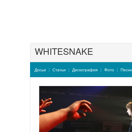
WHITESNAKE
Досье
Статьи
Дискография
Фото
Песн