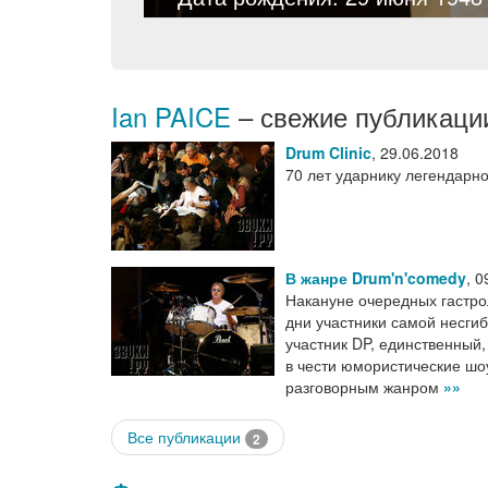
Ian PAICE
– свежие публикаци
Drum Clinic
,
29.06.2018
70 лет ударнику легендарн
В жанре Drum'n'comedy
,
0
Накануне очередных гастр
дни участники самой несгиб
участник DP, единственный,
в чести юмористические шо
разговорным жанром
»»
Все публикации
2