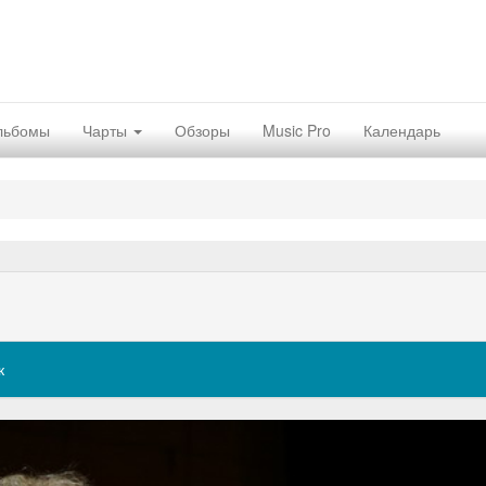
льбомы
Чарты
Обзоры
Music Pro
Календарь
к