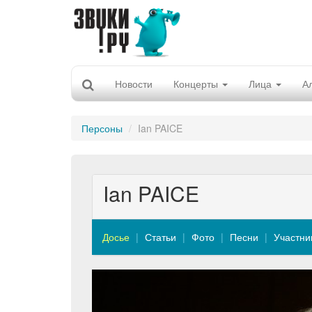
Новости
Концерты
Лица
А
Персоны
Ian PAICE
Ian PAICE
Досье
Статьи
Фото
Песни
Участни