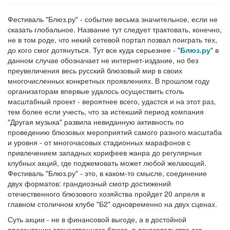
Фестиваль "Блюз.ру" - событие весьма значительное, если не
сказать глобальное. Название тут следует трактовать, конечно,
не в том роде, что некий сетевой портал позвал поиграть тех,
до кого смог дотянуться. Тут все куда серьезнее - "
Блюз.ру
" в
данном случае обозначает не интернет-издание, но без
преувеличения весь русский блюзовый мир в своих
многочисленных конкретных проявлениях. В прошлом году
организаторам впервые удалось осуществить столь
масштабный проект - вероятнее всего, удастся и на этот раз,
тем более если учесть, что за истекший период компания
"Другая музыка" развила невиданную активность по
проведению блюзовых мероприятий самого разного масштаба
и уровня - от многочасовых стадионных марафонов с
привлечением западных корифеев жанра до регулярных
клубных акций, где поджемовать может любой желающий.
Фестиваль "Блюз.ру" - это, в каком-то смысле, соединение
двух форматов: грандиозный смотр достижений
отечественного блюзового хозяйства пройдет 20 апреля в
главном столичном клубе "Б2" одновременно на двух сценах.
Суть акции - не в финансовой выгоде, а в достойной
презентации отечественного блюза, в доказательстве его