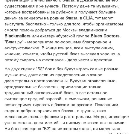
существования и живучести. Поэтому даже те музыканты,
которые востребованы за рубежом и получают большие
деньги за концерты на родине блюза, в США, тут могут
выступить бесплатно - только для того, чтобы организаторы
смогли помочь добраться до Москвы владимирским
Blackmailers
или екатеринбургской группе
Blues Doctors
.
"Блюз.ру" - мероприятие по-хорошему благородное и
альтруистическое. В конце концов, всем выступающим,
конечно, хочется, чтобы русский блюз выглядел хорошо, а
потому сыграть на фестивале - дело чести и престижа.
На двух сценах "Б2" бок о бок будут играть самые разные
музыканты, даже если их представления о жанре
диаметрально противоположны. Будут многочисленные
ортодоксальные блюзмены, приемлющие только
традиционный англоязычный блюз, а все остальное
считающие вредной заразой - и смельчаки, решившие
поэкспериментировать с блюзом на русском. Поклонники
старого доброго архаичного блюза - и группы, лихо
мешающие стиль с фанком и рок-н-роллом. Мэтры, играющие
уже несколько десятилетий - и никому не известные новички.
Ни большая сцена "Б2" на четвертом этаже, ни маленькая