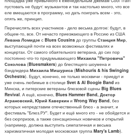
площадка уже привычного к еженедельным джемам Cool Train
пустовать не будут: музыкантов и так настолько много, что все
еле вмещаются в программу, но дать поиграть всем - это,
опять же, принцип.
Перечислять всех участников - дело весьма долгое: будут, в
общем-то, все. От нечасто приезжающего в Россию из США
Левана Ломидзе
с
Blues Cousins
до группы
Станция Мир
,
выступающей почти на всех возможных фестивалях и
концертах. От самого обаятельного ветерана, до сих пор
постоянно что-то придумывающего
Михаила "Петровича"
Соколова
(
Bluesmakers
) до блестящего шоумена и
бэндлидера
Михаила Мишуриса
(
Mishouris & his Swinging
Orchestra
). Будут, конечно, не только москвичи - приедут и
уже очень любимые в столице
Svet & Al Boogie Band
из
Минска, и питерские ветераны блюзовой сцены
Big Blues
Revival
. А ещё, конечно,
Blues Hammer Band, Доктор
Аграновский, Юрий Каверкин
и
Wrong Way Band
, без
которых непредставим отечественный блюз - а значит, и
фестиваль "Блюз.РУ". Будет и ещё много кто - не обойдется и
без сюрпризов, а также сенсационных новичков и открытий
(например, должна выступить симпатичная и весьма
харизматичная молодая московская группа
Mary's Lamb
).