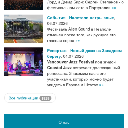
Лорд и Дэвид Бирн: Сергей Степанов - о
фестивальном лете в Португалии
»»
События
-
Налетели ветры злые
,
06.07.2026
Фестиваль Alien Sound в Неаполе
отменен после того, как рухнула его
главная сцена
»»
Репортаж
-
Новый джаз на Западном
берегу
,
04.07.2026
Vancouver Jazz Festival
под эгидой
Coastal Jazz
встречает долгожданный
ренессанс. Знакомим вас с его
участниками, которых можно будет
увидеть в Европе и Штатах
»»
Все публикации
1929
О нас