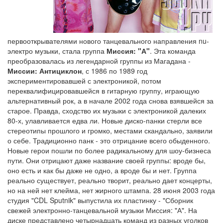
первооткрывателями нового танцевального направления nu-
электро музыки, стала группа
Миссия: "А"
. Эта команда
преобразовалась из легендарной группы из Магадана -
Миссии: Антициклон
, с 1986 по 1989 год
экспериментировавшей с электроникой, потом
переквалифицировавшейся в гитарную группу, играющую
альтернативный рок, а в начале 2002 года снова взявшейся за
старое. Правда, сходство их музыки с электроникой далеких
80-х, улавливается едва ли. Новые диско-панки стерли все
стереотипы прошлого и громко, местами скандально, заявили
о себе. Традиционно панк - это отрицание всего обыденного.
Новые герои пошли по более радикальному для шоу-бизнеса
пути. Они отрицают даже название своей группы: вроде бы,
оно есть и как бы даже не одно, а вроде бы и нет. Группа
реально существует, реально творит, реально дает концерты,
но на ней нет клейма, нет жирного штампа. 28 июня 2003 года
студия "CDL Sputnik" выпустила их пластинку - "Сборник
свежей электронно-танцевальной музыки Миссия: "А". На
диске представлено четырнадцать команд из разных уголков