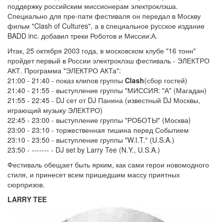
поддержку российским миссионерам электроклэша.
Специально для пре-пати фестиваля он передал в Москву
фильм "Clash of Cultures", а в cпециальное pусское издание
BADD inc. добавил треки Роботов и Миссии:А.
Итак, 25 октября 2003 года, в московском клубе "16 тонн"
пройдет первый в России электроклэш фестиваль - ЭЛЕКТРО
АКТ. Программа "ЭЛЕКТРО АКТа":
21:00 - 21:40 - показ клипов группы
Clash
(сбор гостей)
21:40 - 21:55 - выступление группы "МИССИЯ: "А" (Магадан)
21:55 - 22:45 - DJ сет от DJ Панина (известный DJ Москвы,
играющий музыку ЭЛЕКТРО)
22:45 - 23:00 - выступление группы "РОБОТЫ" (Москва)
23:00 - 23:10 - торжественная тишина перед Событием
23:10 - 23:50 - выступление группы "W.I.T." (U.S.A.)
23:50 - ------- - DJ set by Larry Tee (N.Y., U.S.A.)
Фестиваль обещает быть ярким, как сами герои новомодного
стиля, и принесет всем пришедшим массу приятных
сюрпризов.
LARRY TEE