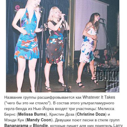
Название группы расшифровывается как Whatever It Takes
("чего бы это ни стоило"). В состав этого ультрагламурного
герлз-бенда из Нью-Йорка входят три участницы: Мелисса
Бернс (
Melissa Burns
), Кристин Доза (
Christine Doza
) и
Мэнди Кун (
Mandy Coon
). Девушки поют песни в стиле групп
Bananarama
и
Blondie
, которые пишет для них приятель Larry