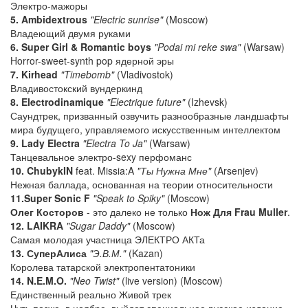
Электро-мажоры
5. Ambidextrous
"Electric sunrise"
(Moscow)
Владеющий двумя руками
6. Super Girl & Romantic boys
"Podai mi reke swa"
(Warsaw)
Horror-sweet-synth pop ядерной эры
7. Kirhead
"Timebomb"
(Vladivostok)
Владивостокский вундеркинд
8. Electrodinamique
"Electrique future"
(Izhevsk)
Саундтрек, призванный озвучить разнообразные ландшафты
мира будущего, управляемого искусственным интеллектом
9. Lady Electra
"Electra To Ja"
(Warsaw)
Танцевальное электро-sexy перфоманс
10. ChubykIN
feat. Missia:A
"Ты Нужна Мне"
(Arsenjev)
Нежная баллада, основанная на теории относительности
11.Super Sonic F
"Speak to Spiky"
(Moscow)
Олег Косторов
- это далеко не только
Нож Для Frau Muller
.
12. LAIKRA
"Sugar Daddy"
(Moscow)
Самая молодая участница ЭЛЕКТРО АКТа
13. СуперАлиса
"Э.В.М."
(Kazan)
Королева татарской электропентатоники
14. N.E.M.O.
"Neo Twist"
(live version) (Moscow)
Единственный реально Живой трек