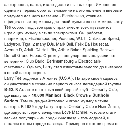
электропопа, панка, итало-диско и нью-электро. Именно он
одним из первых обратил внимание на это явление и впервые
придумал для него название - Electroclash, ставшее
официальным термином для такой музыки во всем мире. Larry
Tee собрал под свое крыло практически всех музыкантов,
играющих музыку в стиле электроклэш. Он, работал,
например, c Fischerspooner, Peaches, W.I.T., Chicks on Speed,
Ladytron, Tiga, 2 many DJs, Mark Bell, Felix Da Housecat,
Avenue D, Adult, DJ Hell, Bis, Arthur Baker, Spalding Rockwell,
Detroit Grand Pubas. Огромную популярность получили его
вечеринки: Club Badd, Berliniamsburg и Electroclash-
фестивали. Однако, Larry стал известным задолго до интереса
к новой электросцене.
Larry Tee родился в Атланте (U.S.A.). На заре своей карьеры
он участвовал в создании первого сингла легендарной группы
B-52
. В Атланте он открыл свой первый клуб - Celebrity Club,
где выступали
10,000 Maniacs, Black Crows
и
Butthole
Surfers
. Там он ди-джействовал и играл музыку в стиле
электро. В 1989 году Larry открыл Celebrity Club в Нью-Йорке,
где запустил серию вечеринок Love Machine, которые стали
весьма популярными среди кинозвезд и топ-моделей, и
остался в этом городе навсегда. Примерно в это же время он