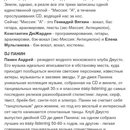
Земли, однако, в реале все эти треки записаны одной
единственной группой - "Миссия: "А", в течение
прослушивания CD, водящей нас за нос.
Сейчас "Миссия: "А" - это
Геннадий Вяткин
- вокал, бас
гитара, аранжировки, тексты (экс-Миссия: Антициклон),
Константин ДюЖарден
- программирование, гитары,
аранжировки, бэк-вокал (экс-Миссия: Антициклон) и
Елена
Мульганова
- бэк-вокал, вокал, костюмы.
DJ ПАНИН
Панин Андрей
- резидент модного московского клуба Джусто.
Его музыка идеально вписывается в обстановку места, куда
приходят пообщаться многие светские персонажи, известные
актеры, музыканты и заезжие звезды. У ди-джея Панина
уникальная коллекция музыки, собранная на CD и виниле, от
танцевальных мелодий 30-х и классики easy-listening до самых
последних релизов разнообразной стилистики: лаунж, серф,
твист, брейк-бит, синти-поп и электро. Панин не считает себя
"танцпольным" диск-жокеем, но под его веселый и интересный
сет часто начинаются спонтанные танцы. Клуб Джусто
выпустил двойной CD ди-джея Панина: на одном собрано
лучшее из easy-listening 50-60-х годов, на другом - легкая
современная танцевальная музыка отечественных и