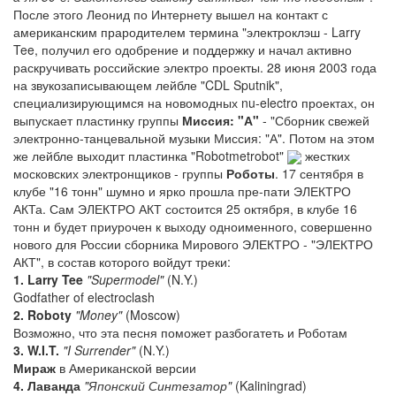
После этого Леонид по Интернету вышел на контакт с
американским прародителем термина "электроклэш - Larry
Tee, получил его одобрение и поддержку и начал активно
раскручивать российские электро проекты. 28 июня 2003 года
на звукозаписывающем лейбле "CDL Sputnik",
специализирующимся на новомодных nu-electro проектах, он
выпускает пластинку группы
Миссия: "А"
- "Сборник свежей
электронно-танцевальной музыки Миссия: "А". Потом на этом
же лейбле выходит пластинка "Robotmetrobot"
жестких
московских электронщиков - группы
Роботы
. 17 сентября в
клубе "16 тонн" шумно и ярко прошла пре-пати ЭЛЕКТРО
АКТа. Сам ЭЛЕКТРО АКТ состоится 25 октября, в клубе 16
тонн и будет приурочен к выходу одноименного, совершенно
нового для России сборника Мирового ЭЛЕКТРО - "ЭЛЕКТРО
АКТ", в состав которого войдут треки:
1. Larry Tee
"Supermodel"
(N.Y.)
Godfather of electroclash
2. Roboty
"Money"
(Moscow)
Возможно, что эта песня поможет разбогатеть и Роботам
3. W.I.T.
"I Surrender"
(N.Y.)
Мираж
в Американской версии
4. Лаванда
"Японский Синтезатор"
(Kaliningrad)