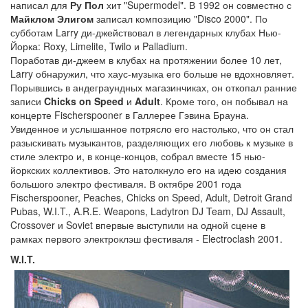
написал для
Ру Пол
хит "Supermodel". В 1992 он совместно с
Майклом Элигом
записал композицию "Disco 2000". По
субботам Larry ди-джействовал в легендарных клубах Нью-
Йорка: Roxy, Limelite, Twilo и Palladium.
Поработав ди-джеем в клубах на протяжении более 10 лет,
Larry обнаружил, что хаус-музыка его больше не вдохновляет.
Порывшись в андеграундных магазинчиках, он откопал ранние
записи
Chicks on Speed
и
Adult
. Кроме того, он побывал на
концерте Fischerspooner в Галлерее Гэвина Брауна.
Увиденное и услышанное потрясло его настолько, что он стал
разыскивать музыкантов, разделяющих его любовь к музыке в
стиле электро и, в конце-концов, собрал вместе 15 нью-
йоркских коллективов. Это натолкнуло его на идею создания
большого электро фестиваля. В октябре 2001 года
Fischerspooner, Peaches, Chicks on Speed, Adult, Detroit Grand
Pubas, W.I.T., A.R.E. Weapons, Ladytron DJ Team, DJ Assault,
Crossover и Soviet впервые выступили на одной сцене в
рамках первого электроклэш фестиваля - Electroclash 2001.
W.I.T.