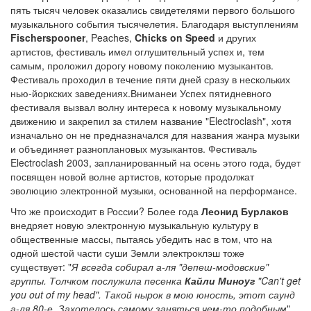
пять тысяч человек оказались свидетелями первого большого
музыкального события тысячелетия. Благодаря выступлениям
Fischerspooner
, Peaches,
Chicks on Speed
и других
артистов, фестиваль имел оглушительный успех и, тем
самым, проложил дорогу новому поколению музыкантов.
Фестиваль проходил в течение пяти дней сразу в нескольких
нью-йоркских заведениях.Вниманеи Успех пятидневного
фестиваля вызвал волну интереса к новому музыкальному
движению и закрепил за стилем название "Electroclash", хотя
изначально он не предназначался для названия жанра музыки
и объединяет разноплановых музыкантов. Фестиваль
Electroclash 2003, запланированный на осень этого года, будет
посвящен новой волне артистов, которые продолжат
эволюцию электронной музыки, основанной на перформансе.
Что же происходит в России? Более года
Леонид Бурлаков
внедряет новую электронную музыкальную культуру в
общественные массы, пытаясь убедить нас в том, что на
одной шестой части суши Земли электроклэш тоже
существует: "
Я всегда собирал а-ля "депеш-модовские"
группы. Толчком послужила песенка
Кайли Миноуг
"Can't get
you out of my head". Такой нырок в мою юность, этот саунд
а-ля 80-е. Захотелось самому заняться чем-то подобным
".