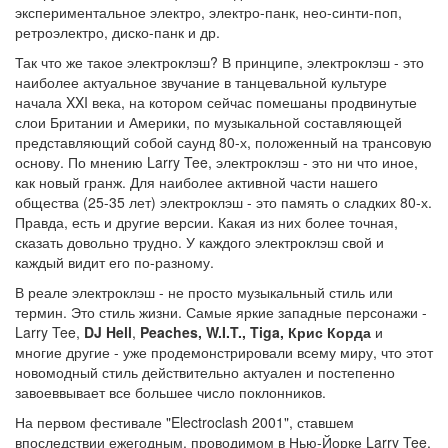
экспериментальное электро, электро-панк, нео-синти-поп,
ретроэлектро, диско-панк и др.
Так что же такое электроклэш? В принципе, электроклэш - это
наиболее актуальное звучание в танцевальной культуре
начала XXI века, на котором сейчас помешаны продвинутые
слои Британии и Америки, по музыкальной составляющей
представляющий собой саунд 80-х, положенный на трансовую
основу. По мнению Larry Tee, электроклэш - это ни что иное,
как новый гранж. Для наиболее активной части нашего
общества (25-35 лет) электроклэш - это память о сладких 80-х.
Правда, есть и другие версии. Какая из них более точная,
сказать довольно трудно. У каждого электроклэш свой и
каждый видит его по-разному.
В реале электроклэш - не просто музыкальный стиль или
термин. Это стиль жизни. Самые яркие западные персонажи -
Larry Tee,
DJ Hell
,
Peaches, W.I.T., Tiga, Крис Корда
и
многие другие - уже продемонстрировали всему миру, что этот
новомодный стиль действительно актуален и постепенно
завоеввывает все большее число поклонников.
На первом фестивале "Electroclash 2001", ставшем
впоследствии ежегодным, проводимом в Нью-Йорке Larry Tee,