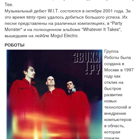
Tee.
Музыкальный дебют W.I.T. состоялся в октябре 2001 года. За
это время sexy-трио удалось добиться большого успеха. Их
песни представлены на различных компиляциях, в "Party
Monster" и на полноценном альбоме "Whatever It Takes",
вышедшем на лейбле Mogul Electro.
РОБОТЫ
Группа
Роботы была
создана в
Москве в 1997
году как
отклик на
быстрое
развитие
новых
технологий и
внедрение
компьютеров
в область,
которая
прежде