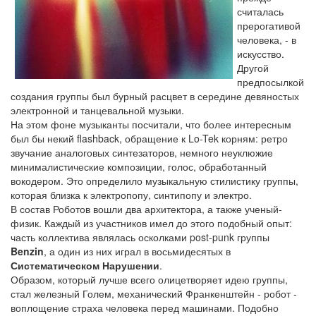
считалась
прерогативой
человека, - в
искусство.
Другой
предпосылкой
создания группы был бурный расцвет в середине девяностых
электронной и танцевальной музыки.
На этом фоне музыканты посчитали, что более интересным
был бы некий flashback, обращение к Lo-Tek корням: ретро
звучание аналоговых синтезаторов, немного неуклюжие
минималистические композиции, голос, обработанный
вокодером. Это определило музыкальную стилистику группы,
которая близка к электропопу, синтипопу и электро.
В состав Роботов вошли два архитектора, а также ученый-
физик. Каждый из участников имел до этого подобный опыт:
часть коллектива являлась осколками post-punk группы
Benzin
, а один из них играл в восьмидесятых в
Систематическом Нарушении
.
Образом, который лучше всего олицетворяет идею группы,
стал железный Голем, механический Франкенштейн - робот -
воплощение страха человека перед машинами. Подобно