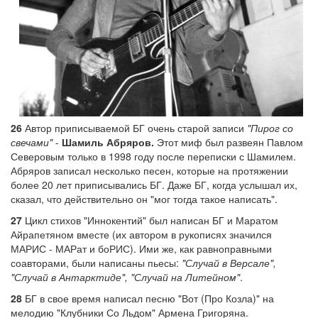
26
Автор приписываемой БГ очень старой записи
"Пирог со
свечами"
-
Шамиль Абряров.
Этот миф был развеян Павлом
Северовым только в 1998 году после переписки с Шамилем.
Абряров записал несколько песен, которые на протяжении
более 20 лет приписывались БГ. Даже БГ, когда услышал их,
сказал, что действительно он "мог тогда такое написать".
27
Цикл стихов "Иннокентий" был написан БГ и Маратом
Айрапетяном вместе (их автором в рукописях значился
МАРИС - МАРат и боРИС). Ими же, как равноправными
соавторами, были написаны пьесы:
"Случай в Версале",
"Случай в Антарктиде", "Случай на Литейном"
.
28
БГ в свое время написал песню "Вот (Про Козла)" на
мелодию "Клубники Со Льдом" Армена Григоряна.