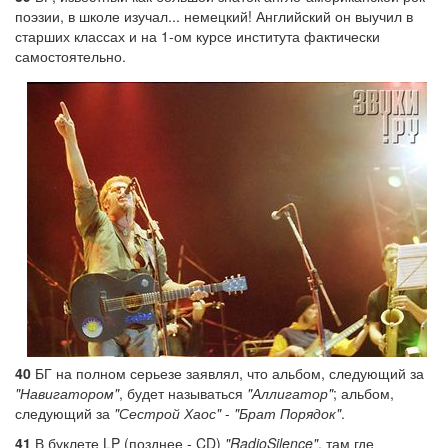
поэзии, в школе изучал... немецкий! Английский он выучил в
старших классах и на 1-ом курсе института фактически
самостоятельно.
40
БГ на полном серьезе заявлял, что альбом, следующий за
"Навигатором"
, будет называться
"Аллигатор"
; альбом,
следующий за
"Сестрой Хаос"
-
"Брат Порядок"
.
41
В буклете LP (позднее - CD)
"RadioSilence"
, там где