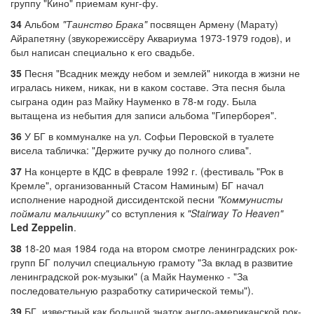
группу "Кино" приемам кунг-фу.
34
Альбом
"Таинство Брака"
посвящен Армену (Марату)
Айрапетяну (звукорежиссёру Аквариума 1973-1979 годов), и
был написан специально к его свадьбе.
35
Песня "Всадник между небом и землей" никогда в жизни не
игралась никем, никак, ни в каком составе. Эта песня была
сыграна один раз Майку Науменко в 78-м году. Была
вытащена из небытия для записи альбома "Гиперборея".
36
У БГ в коммуналке на ул. Софьи Перовской в туалете
висела табличка: "Держите ручку до полного слива".
37
На концерте в КДС в феврале 1992 г. (фестиваль "Рок в
Кремле", организованный Стасом Наминым) БГ начал
исполнение народной диссидентской песни
"Коммунисты
поймали мальчишку"
со вступления к
"Stairway To Heaven"
Led Zeppelin
.
38
18-20 мая 1984 года на втором смотре ленинградских рок-
групп БГ получил специальную грамоту "За вклад в развитие
ленинградской рок-музыки" (а Майк Науменко - "За
последовательную разработку сатирической темы").
39
БГ, известный как большой знаток англо-американской рок-