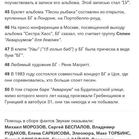
поучаствовать в записи его альбома. Этой записью стал
"LV"
.
45
Буклет альбома
"Песни рыбака"
составлен из открыток,
купленных БГ в Лондоне, на Портобелло-роуд.
46
На пресс-конференции в Москве, посвященной выходу
альбома "Сестра Хаос", БГ сказал, что считает группу
Сплин
"Аквариумом" для девочек"
.
47
В клипе
"Увы" ("15 голых баб")
у БГ была прическа в виде
букв "БГ".
48
Любимый художник БГ - Рене Магритт.
49
В 1983 году состоялся совместный концерт БГ и Цоя, где
они соревновались, кто больше споет песен.
50
В том старом баре "Аквариум" на Будапештской улице,
мимо которого много лет назад проезжали Гребенщиков и
Гуницкий в автобусе 31, они так никогда и не побывали.
Помощь в сборе фактов Звукам оказывали:
Михаил МОРОЗОВ, Сергей БЕСПАЛОВ, Владимир
РУДАКОВ, Елена САРКИСОВА, Элеонора, Макс ТОРБИНС,