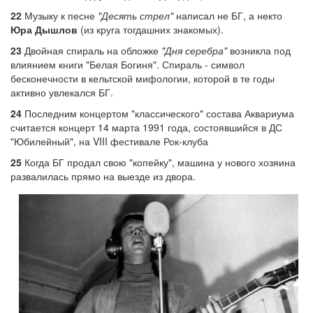
22
Музыку к песне
"Десять стрел"
написал не БГ, а некто
Юра Дышлов
(из круга тогдашних знакомых).
23
Двойная спираль на обложке
"Дня серебра"
возникла под
влиянием книги "Белая Богиня". Спираль - символ
бесконечности в кельтской мифологии, которой в те годы
активно увлекался БГ.
24
Последним концертом "классического" состава Аквариума
считается концерт 14 марта 1991 года, состоявшийся в ДС
"Юбилейный", на VIII фестивале Рок-клуба
25
Когда БГ продал свою "копейку", машина у нового хозяина
развалилась прямо на выезде из двора.