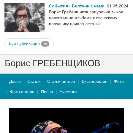
События
-
Белтайн с нами
,
01.05.2024
Борис Гребенщиков приурочил выход
нового мини-альбома к кельтскому
празднику начала лета
»»
Все публикации
72
Борис ГРЕБЕНЩИКОВ
Досье
Статьи
Статьи автора
Дискография
Фото
Фото автора
Песни
Участник