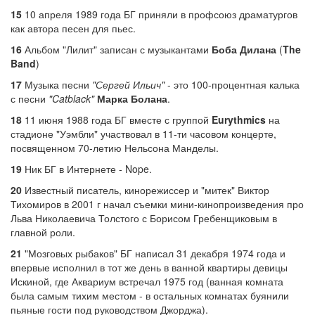
15
10 апреля 1989 года БГ приняли в профсоюз драматургов
как автора песен для пьес.
16
Альбом "Лилит" записан с музыкантами
Боба Дилана
(
The
Band
)
17
Музыка песни
"Сергей Ильич"
- это 100-процентная калька
с песни
"Catblack"
Марка Болана
.
18
11 июня 1988 года БГ вместе с группой
Eurythmics
на
стадионе "Уэмбли" участвовал в 11-ти часовом концерте,
посвященном 70-летию Нельсона Манделы.
19
Ник БГ в Интернете - Nope.
20
Известный писатель, кинорежиссер и "митек" Виктор
Тихомиров в 2001 г начал съемки мини-кинопроизведения про
Льва Николаевича Толстого с Борисом Гребенщиковым в
главной роли.
21
"Мозговых рыбаков" БГ написал 31 декабря 1974 года и
впервые исполнил в тот же день в ванной квартиры девицы
Искиной, где Аквариум встречал 1975 год (ванная комната
была самым тихим местом - в остальных комнатах буянили
пьяные гости под руководством Джорджа).