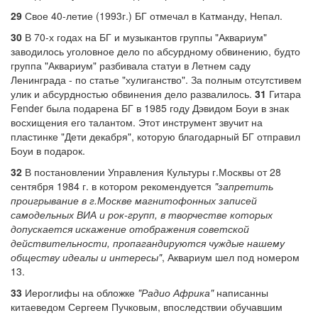
29
Свое 40-летие (1993г.) БГ отмечал в Катманду, Непал.
30
В 70-х годах на БГ и музыкантов группы "Аквариум"
заводилось уголовное дело по абсурдному обвинению, будто
группа "Аквариум" разбивала статуи в Летнем саду
Ленинграда - по статье "хулиганство". За полным отсутстивем
улик и абсурдностью обвинения дело развалилось.
31
Гитара
Fender была подарена БГ в 1985 году Дэвидом Боуи в знак
восхищения его талантом. Этот инструмент звучит на
пластинке "Дети декабря", которую благодарный БГ отправил
Боуи в подарок.
32
В постановлении Управления Культуры г.Москвы от 28
сентября 1984 г. в котором рекомендуется
"запретить
проигрывание в г.Москве магнитофонных записей
самодельных ВИА и рок-групп, в творчестве которых
допускается искажение отображения советской
действительности, пропагандируются чуждые нашему
обществу идеалы и интересы"
, Аквариум шел под номером
13.
33
Иероглифы на обложке
"Радио Африка"
написанны
китаеведом Сергеем Пучковым, впоследствии обучавшим