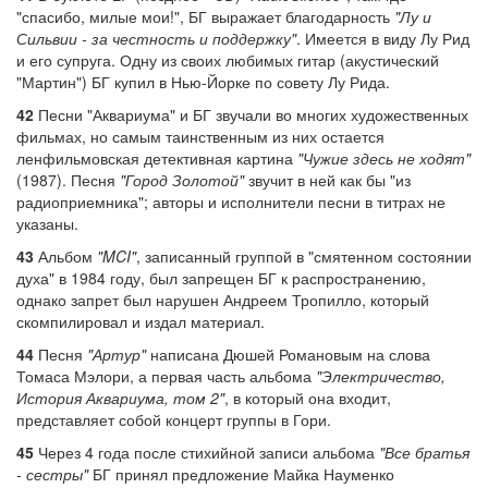
"спасибо, милые мои!", БГ выражает благодарность
"Лу и
Сильвии - за честность и поддержку"
. Имеется в виду Лу Рид
и его супруга. Одну из своих любимых гитар (акустический
"Мартин") БГ купил в Нью-Йорке по совету Лу Рида.
42
Песни "Аквариума" и БГ звучали во многих художественных
фильмах, но самым таинственным из них остается
ленфильмовская детективная картина
"Чужие здесь не ходят"
(1987). Песня
"Город Золотой"
звучит в ней как бы "из
радиоприемника"; авторы и исполнители песни в титрах не
указаны.
43
Альбом
"MCI"
, записанный группой в "смятенном состоянии
духа" в 1984 году, был запрещен БГ к распространению,
однако запрет был нарушен Андреем Тропилло, который
скомпилировал и издал материал.
44
Песня
"Артур"
написана Дюшей Романовым на слова
Томаса Мэлори, а первая часть альбома
"Электричество,
История Аквариума, том 2"
, в который она входит,
представляет собой концерт группы в Гори.
45
Через 4 года после стихийной записи альбома
"Все братья
- сестры"
БГ принял предложение Майка Науменко