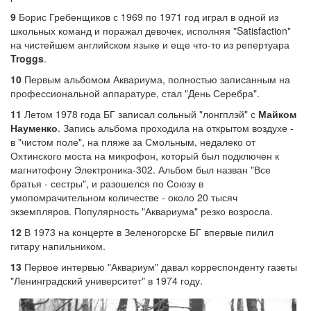
9
Борис Гребенщиков с 1969 по 1971 год играл в одной из
школьных команд и поражал девочек, исполняя "Satisfaction"
на чистейшем английском языке и еще что-то из репертуара
Troggs
.
10
Первым альбомом Аквариума, полностью записанным на
профессиональной аппаратуре, стал "День Серебра".
11
Летом 1978 года БГ записал сольный "лонгплэй" с
Майком
Науменко
. Запись альбома проходила на открытом воздухе -
в "чистом поле", на пляже за Смольным, недалеко от
Охтинского моста на микрофон, который был подключен к
магнитофону Электроника-302. Альбом был назван "Все
братья - сестры", и разошелся по Союзу в
умопомрачительном количестве - около 20 тысяч
экземпляров. Популярность "Аквариума" резко возросла.
12
В 1973 на концерте в Зеленогорске БГ впервые пилил
гитару напильником.
13
Первое интервью "Аквариум" давал корреспонденту газеты
"Ленинградский университет" в 1974 году.