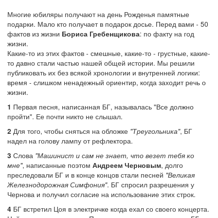
Многие юбиляры получают на день Рожденья памятные
подарки. Мало кто получает в подарок досье. Перед вами - 50
фактов из жизни
Бориса Гребенщикова
: по факту на год
жизни.
Какие-то из этих фактов - смешные, какие-то - грустные, какие-
то давно стали частью нашей общей истории. Мы решили
публиковать их без всякой хронологии и внутренней логики:
время - слишком ненадежный ориентир, когда заходит речь о
жизни.
1
Первая песня, написанная БГ, называлась "Все должно
пройти". Ее почти никто не слышал.
2
Для того, чтобы сняться на обложке
"Треугольника"
, БГ
надел на голову лампу от рефлектора.
3
Слова
"Машинист и сам не знает, что везет тебя ко
мне"
, написанные поэтом
Андреем Черновым
, долго
преследовали БГ и в конце концов стали песней
"Великая
Железнодорожная Симфония"
. БГ спросил разрешения у
Чернова и получил согласие на использование этих строк.
4
БГ встретил Цоя в электричке когда ехал со своего концерта.