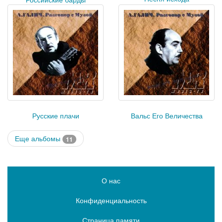
Русские плачи
Вальс Его Величества
Еще альбомы
11
О нас
Конфиденциальность
Страница памяти