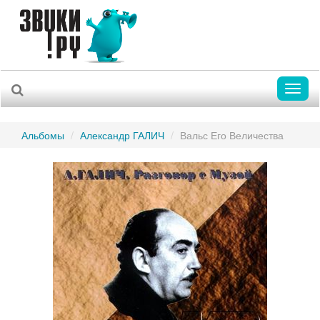
Toggl
naviga
Альбомы
Александр ГАЛИЧ
Вальс Его Величества