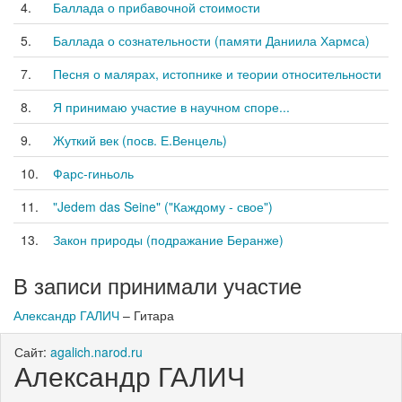
4.
Баллада о прибавочной стоимости
5.
Баллада о сознательности (памяти Даниила Хармса)
7.
Песня о малярах, истопнике и теории относительности
8.
Я принимаю участие в научном споре...
9.
Жуткий век (посв. Е.Венцель)
10.
Фарс-гиньоль
11.
"Jedem das Seine" ("Каждому - свое")
13.
Закон природы (подражание Беранже)
В записи принимали участие
Александр ГАЛИЧ
– Гитара
Сайт:
agalich.narod.ru
Александр ГАЛИЧ