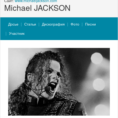
Сайт:
www.michaeljackson.com
Michael JACKSON
Досье
Статьи
Дискография
Фото
Песни
Участник