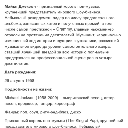
Майкл Джексон
- признанный король поп-музыки,
крупнейший представитель мирового шоу-бизнеса.
Небывалый рекордсмен: лидер по числу продаж сольного
альбома, записанных хитов и полученных премий, в том
числе самой престижной – Grammy, главный ньюсмейкер
отрасли на протяжении десятилетий. Музыкант, кардинально
изменивший ход истории индустрии звукозаписи, развивший
музыкальное видео до уровня самостоятельного жанра,
ставший ярчайшей звездой за всю историю поп-музыки,
продержался на профессиональной сцене ровно четыре
десятилетия.
Дата рождения:
29 августа 1958
Подробности из жизни:
Michael Jackson (1958-2009) – американский певец, автор
песен, продюсер, танцор, хореограф
Жанры: поп, соул, ритм-энд-блюз, диско
Признанный король поп-музыки (The King of Pop), крупнейший
представитель мирового шоу-бизнеса. Небывалый