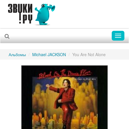
Toggl
naviga
Альбомы
Michael JACKSON
You Are Not Alone