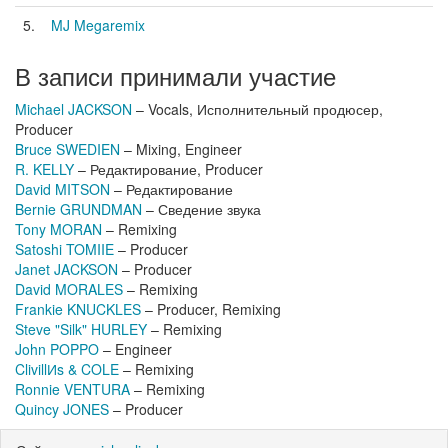
5.
MJ Megaremix
В записи принимали участие
Michael JACKSON
– Vocals, Исполнительный продюсер,
Producer
Bruce SWEDIEN
– Mixing, Engineer
R. KELLY
– Редактирование, Producer
David MITSON
– Редактирование
Bernie GRUNDMAN
– Сведение звука
Tony MORAN
– Remixing
Satoshi TOMIIE
– Producer
Janet JACKSON
– Producer
David MORALES
– Remixing
Frankie KNUCKLES
– Producer, Remixing
Steve "Silk" HURLEY
– Remixing
John POPPO
– Engineer
ClivillИs & COLE
– Remixing
Ronnie VENTURA
– Remixing
Quincy JONES
– Producer