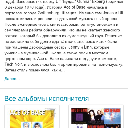
года). Завершает четверку Ulf "Будда" Gunnar Ekberg (родился
6 декабря 1970 года). История Ace of Base началась в
портовом городе Gothenburg, Швеция. Именно там Jonas и Ulf
познакомились и решили создать свой музыкальный проект.
После экспериментов с синтезаторами, ритм-установками и
сэмплерами ребята обнаружили, что им не хватает женского
вокала, который бы дополнял их сумасшедший грув. Решение
не заставило себя долго ждать: в качестве вокалисток были
приглашены двоюродные сестры Jenny и Linn, которые
учились в музыкальной школе, а также пели в местном
церковном хоре. Ace of Base начинали под другим именем,
Tech Noir, и в основном были ориентированы на техно-музыку.
Затем стиль поменялся, как и…
Далее... →
Все альбомы исполнителя