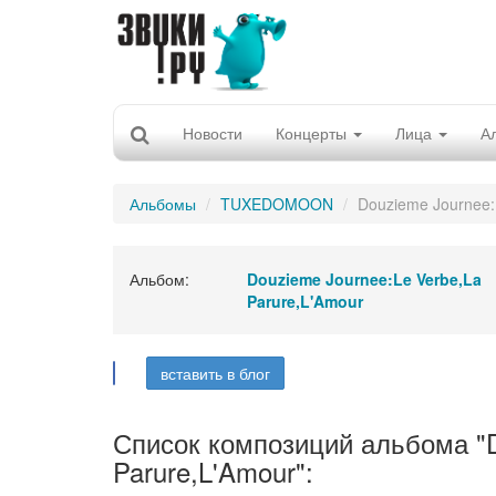
Новости
Концерты
Лица
А
Альбомы
TUXEDOMOON
Douzieme Journee:
Альбом:
Douzieme Journee:Le Verbe,La
Parure,L'Amour
вставить в блог
Список композиций альбома "D
Parure,L'Amour":