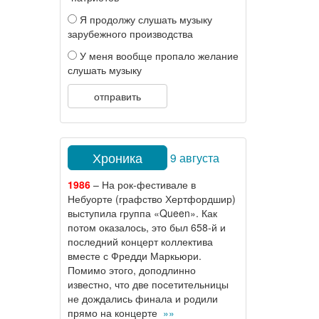
Я продолжу слушать музыку
зарубежного производства
У меня вообще пропало желание
слушать музыку
отправить
Хроника
9 августа
1986
– На рок-фестивале в
Небуорте (графство Хертфордшир)
выступила группа «Queen». Как
потом оказалось, это был 658-й и
последний концерт коллектива
вместе с Фредди Маркьюри.
Помимо этого, доподлинно
известно, что две посетительницы
не дождались финала и родили
прямо на концерте
»»