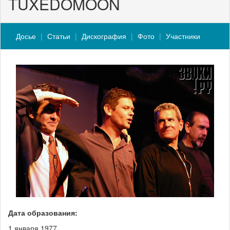
TUXEDOMOON
Досье
Статьи
Дискография
Фото
Участники
Дата образования:
1 января 1977