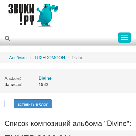
Toggl
naviga
Альбомы
TUXEDOMOON
Divine
Альбом:
Divine
Записан:
1982
вставить в блог
Список композиций альбома "Divine":