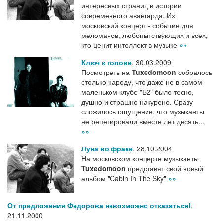
интересных страниц в истории
современного авангарда. Их
московский концерт - событие для
меломанов, любопытствующих и всех,
кто ценит интеллект в музыке
»»
Ключ к голове
,
30.03.2009
Посмотреть на
Tuxedomoon
собралось
столько народу, что даже не в самом
маленьком клубе "Б2" было тесно,
душно и страшно накурено. Сразу
сложилось ощущение, что музыканты
не репетировали вместе лет десять...
»»
Луна во фраке
,
28.10.2004
На московском концерте музыканты
Tuxedomoon
представят свой новый
альбом "Cabin In The Sky"
»»
От предложения Федорова невозможно отказаться!
,
21.11.2000