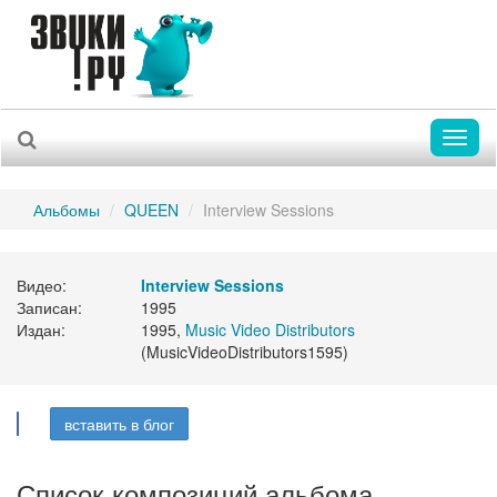
Toggl
naviga
Альбомы
QUEEN
Interview Sessions
Видео:
Interview Sessions
Записан:
1995
Издан:
1995,
Music Video Distributors
(MusicVideoDistributors1595)
вставить в блог
Список композиций альбома