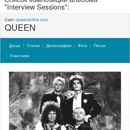
"Interview Sessions":
Сайт:
queenonline.com
QUEEN
Досье
Статьи
Дискография
Фото
Песни
Участники