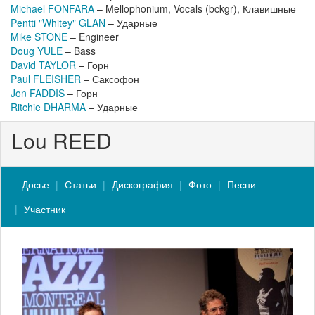
Michael FONFARA
– Mellophonium, Vocals (bckgr), Клавишные
Pentti "Whitey" GLAN
– Ударные
Mike STONE
– Engineer
Doug YULE
– Bass
David TAYLOR
– Горн
Paul FLEISHER
– Саксофон
Jon FADDIS
– Горн
Ritchie DHARMA
– Ударные
Lou REED
Досье
Статьи
Дискография
Фото
Песни
Участник