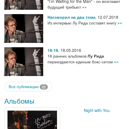
"I’m Waiting for the Man" - он возглавит
будущий трибьют
»»
Наговорил на два тома
,
12.07.2018
Из интервью Лу Рида составят книгу
»»
16:16
,
18.05.2016
16 ранних альбомов
Лу Рида
переиздаются единым бокс-сетом
»»
Все публикации
22
Альбомы
Night with You