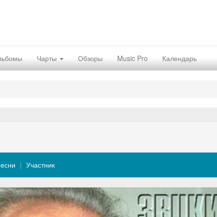
льбомы
Чарты
Обзоры
Music Pro
Календарь
есни
Участник