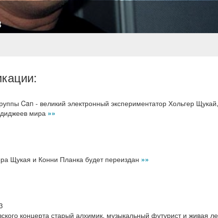
8
икации:
группы Can - великий электронный экспериментатор Хольгер Щукай
х диджеев мира
»»
ра Щукая и Конни Планка будет переиздан
»»
3
вского концерта старый алхимик, музыкальный футурист и живая л