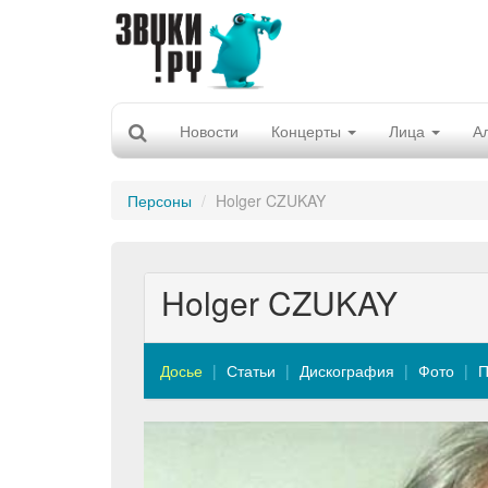
Новости
Концерты
Лица
А
Персоны
Holger CZUKAY
Holger CZUKAY
Досье
Статьи
Дискография
Фото
П