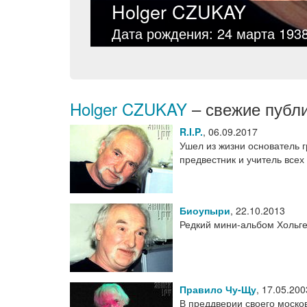
Holger CZUKAY
Дата рождения: 24 марта 193
Holger CZUKAY
– свежие публ
R.I.P.
,
06.09.2017
Ушел из жизни основатель 
предвестник и учитель все
Биоупыри
,
22.10.2013
Редкий мини-альбом Хольге
Правило Чу-Щу
,
17.05.200
В преддверии своего моско