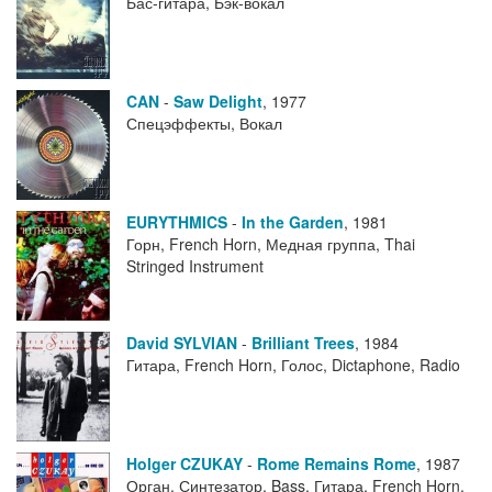
Бас-гитара, Бэк-вокал
CAN
-
Saw Delight
,
1977
Спецэффекты, Вокал
EURYTHMICS
-
In the Garden
,
1981
Горн, French Horn, Медная группа, Thai
Stringed Instrument
David SYLVIAN
-
Brilliant Trees
,
1984
Гитара, French Horn, Голос, Dictaphone, Radio
Holger CZUKAY
-
Rome Remains Rome
,
1987
Орган, Синтезатор, Bass, Гитара, French Horn,