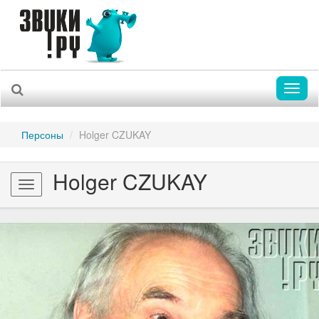
Toggl
naviga
Персоны
Holger CZUKAY
Holger CZUKAY
Toggle
navigation