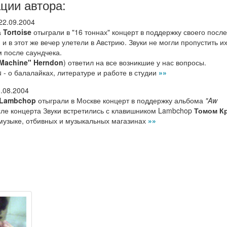
ции автора:
22.09.2004
а
Tortoise
отыграли в "16 тоннах" концерт в поддержку своего посл
u", и в этот же вечер улетели в Австрию. Звуки не могли пропустить и
м после саундчека.
Machine" Herndon
) ответил на все возникшие у нас вопросы.
 - о балалайках, литературе и работе в студии
»»
.08.2004
Lambchop
отыграли в Москве концерт в поддержку альбома
"Aw
сле концерта Звуки встретились с клавишником Lambchop
Томом К
-музыке, отбивных и музыкальных магазинах
»»