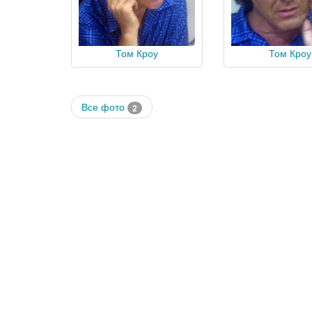
Том Кроу
Том Кроу
Все фото
2