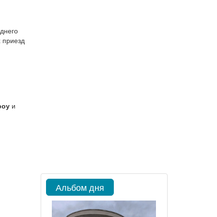
еднего
х приезд
роу
и
Альбом дня