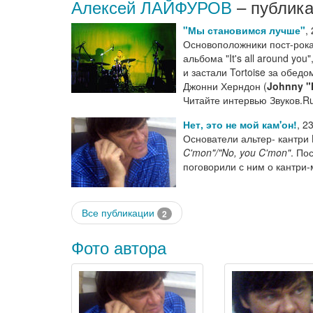
Алексей ЛАЙФУРОВ
– публика
"Мы становимся лучше"
,
Основоположники пост-рок
альбома "It's all around yo
и застали Tortoise за обедо
Джонни Херндон (
Johnny "
Читайте интервью Звуков.Ru
Нет, это не мой кам'он!
,
23
Основатели альтер- кантри
C'mon"/"No, you C'mon"
. По
поговорили с ним о кантри
Все публикации
2
Фото автора