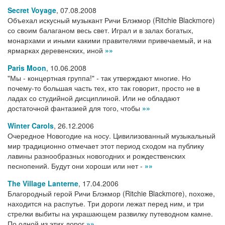
Secret Voyage
,
07.08.2008
Объехал искусный музыкант Ричи Блэкмор (Ritchie Blackmore)
со своим балаганом весь свет. Играл и в залах богатых,
монархами и иными какими правителями привечаемый, и на
ярмарках деревенских, иной
»»
Paris Moon
,
10.06.2008
"Мы - концертная группа!" - так утверждают многие. Но
почему-то большая часть тех, кто так говорит, просто не в
ладах со студийной дисциплиной. Или не обладают
достаточной фантазией для того, чтобы
»»
Winter Carols
,
26.12.2006
Очередное Новогодие на носу. Цивилизованный музыкальный
мир традиционно отмечает этот период сходом на публику
лавины разнообразных новогодних и рождественских
песнопений. Будут они хороши или нет -
»»
The Village Lanterne
,
17.04.2006
Благородный герой Ричи Блэкмор (Ritchie Blackmore), похоже,
находится на распутье. Три дороги лежат перед ним, и три
стрелки выбиты на украшающем развилку путеводном камне.
По одной из этих дорог
»»