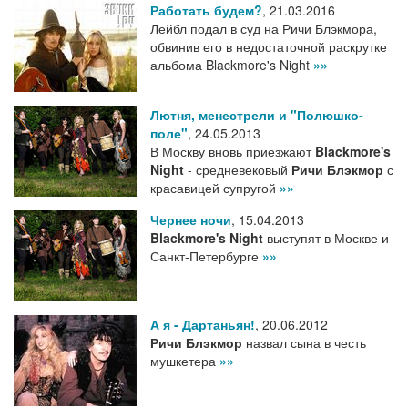
Работать будем?
,
21.03.2016
Лейбл подал в суд на Ричи Блэкмора,
обвинив его в недостаточной раскрутке
альбома Blackmore's Night
»»
Лютня, менестрели и "Полюшко-
поле"
,
24.05.2013
В Москву вновь приезжают
Blackmore's
Night
- средневековый
Ричи Блэкмор
с
красавицей супругой
»»
Чернее ночи
,
15.04.2013
Blackmore's Night
выступят в Москве и
Санкт-Петербурге
»»
А я - Дартаньян!
,
20.06.2012
Ричи Блэкмор
назвал сына в честь
мушкетера
»»