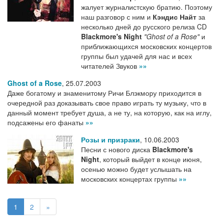
жалует журналистскую братию. Поэтому
наш разговор с ним и
Кэндис Найт
за
несколько дней до русского релиза CD
Blackmore's Night
"Ghost of a Rose"
и
приближающихся московских концертов
группы был удачей для нас и всех
читателей Звуков
»»
Ghost of a Rose
,
25.07.2003
Даже богатому и знаменитому Ричи Блэкмору приходится в
очередной раз доказывать свое право играть ту музыку, что в
данный момент требует душа, а не ту, на которую, как на иглу,
подсажены его фанаты
»»
Розы и призраки
,
10.06.2003
Песни с нового диска
Blackmore's
Night
, который выйдет в конце июня,
осенью можно будет услышать на
московских концертах группы
»»
1
2
»