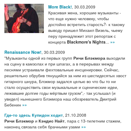
More Black!
,
30.03.2009
Красивая жена, хорошие музыканты -
что еще нужно человеку, чтобы
достойно встретить старость?- к такому
выводу пришел Михаил Визель, чьему
перу принадлежит этот репортаж с
концерта
Blackmore's Nights
...
»»
Renaissance Now!
,
30.03.2009
"Музыканты одной из первых групп
Ричи Блэкмора
выходили
на сцену в камзолах и при шпагах, а в перерывах между
песнями устраивали фехтовальные инсценировки. Сейчас,
решительно обрубив тянущийся за ним из шестидесятых хвост
гитарного шнура, Блэкмор задался целью во что бы то ни
стало осуществить свои музыкальные и сценические идеи,
лежавшие долгие годы мёртвым грузом",- так услышал (и
увидел) нынешнего Блэкмора наш обозреватель Дмитрий
Бебенин
»»
Где-то здесь Купидон ходит
,
21.10.2008
Ричи Блэкмор
и
Кэндис Найт
, пара с 13-тилетним стажем,
наконец связала себя брачными узами
»»