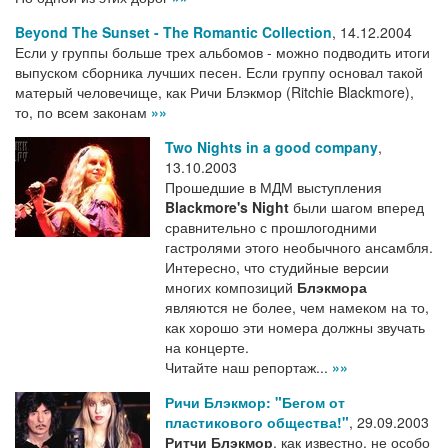
Beyond The Sunset - The Romantic Collection
,
14.12.2004
Если у группы больше трех альбомов - можно подводить итоги
выпуском сборника лучших песен. Если группу основал такой
матерый человечище, как Ричи Блэкмор (Ritchie Blackmore),
то, по всем законам
»»
Two Nights in a good company
,
13.10.2003
Прошедшие в МДМ выступления
Blackmore's Night
были шагом вперед
сравнительно с прошлогодними
гастролями этого необычного ансамбля.
Интересно, что студийные версии
многих композиций
Блэкмора
являются не более, чем намеком на то,
как хорошо эти номера должны звучать
на концерте.
Читайте наш репортаж...
»»
Ричи Блэкмор: "Бегом от
пластикового общества!"
,
29.09.2003
Ритчи Блэкмор
, как известно, не особо