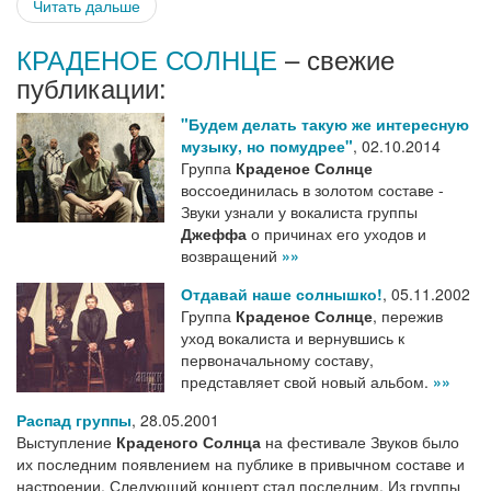
Читать дальше
КРАДЕНОЕ СОЛНЦЕ
– свежие
публикации:
"Будем делать такую же интересную
музыку, но помудрее"
,
02.10.2014
Группа
Краденое Солнце
воссоединилась в золотом составе -
Звуки узнали у вокалиста группы
Джеффа
о причинах его уходов и
возвращений
»»
Отдавай наше солнышко!
,
05.11.2002
Группа
Краденое Солнце
, пережив
уход вокалиста и вернувшись к
первоначальному составу,
представляет свой новый альбом.
»»
Распад группы
,
28.05.2001
Выступление
Краденого Солнца
на фестивале Звуков было
их последним появлением на публике в привычном составе и
настроении. Следующий концерт стал последним. Из группы