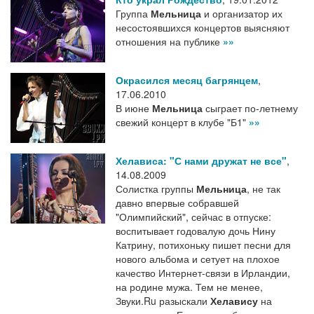
Группа
Мельница
и организатор их
несостоявшихся концертов выясняют
отношения на публике
»»
Окрасился месяц багрянцем
,
17.06.2010
В июне
Мельница
сыграет по-летнему
свежий концерт в клубе "Б1"
»»
Хелависа: "С нами дружат не все"
,
14.08.2009
Солистка группы
Мельница
, не так
давно впервые собравшей
"Олимпийский", сейчас в отпуске:
воспитывает годовалую дочь Нину
Катрину, потихоньку пишет песни для
нового альбома и сетует на плохое
качество Интернет-связи в Ирландии,
на родине мужа. Тем не менее,
Звуки.Ru разыскали
Хелавису
на