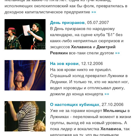
исполняющих околохипповский как бы фолк, превратилась в
доходное капиталистическое предприятие
»»
День призраков
,
05.07.2007
В День призраков по народному
календарю, на сцене клуба "Б1" без
каких-либо неприятных сюрпризов и
эксцессов
Хелависа
и
Дмитрий
Ревякин
все-таки спели дуэтом
»»
На зов крови
,
12.12.2006
На зов крови никто не пришёл.
Cтрашный холод превратил Лужники в
Ледники. И только те, кто не жалел ног,
водил хороводы и отплясывал джигу,
дожили до конца концерта
»»
О настоящих кубинцах
,
27.10.2006
Уже не за горами концерт
Мельницы
в
Лужниках - переломный момент в жизни
группы, выход её на новый уровень. А
пока лидер и вокалистка
Хелависа
, так
непохожая на ту, что вы привыкли