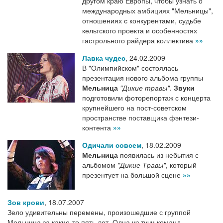
другом краю Европы, чтобы узнать о
международных амбициях "Мельницы",
отношениях с конкурентами, судьбе
кельтского проекта и особенностях
гастрольного райдера коллектива
»»
Лавка чудес
,
24.02.2009
В "Олимпийском" состоялась
презентация нового альбома группы
Мельница
"Дикие травы"
.
Звуки
подготовили фоторепортаж с концерта
крупнейшего на пост-советском
пространстве поставщика фэнтези-
контента
»»
Одичали совсем
,
18.02.2009
Мельница
появилась из небытия с
альбомом
"Дикие Травы"
, который
презентует на большой сцене
»»
Зов крови
,
18.07.2007
Зело удивительны перемены, произошедшие с группой
Мельница за какие-то пять лет. Одна из тучи команд,