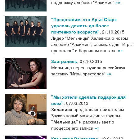
поддержку альбома "Алхимия"
»»
"Представим, что Арье Старк
удалось дожить до более
почтенного возраста"
,
21.10.2015
Лидер "Мельницы" Хелависа о новом
альбоме "Алхимия", съемках для "Игры
престолов" и барочном инегале
»»
Заигрались
,
07.10.2015
Мельница переозвучила российскую
заставку "Игры престолов"
»»
"Мы хотели сделать подарок для
всех"
,
07.03.2013
Хелависа
представляет читателям
Звуков новый макси-сингл группы
"Мельница"
и рассказывает о
процессе его записи
»»
Кто украл Рождество
,
19.01.2012