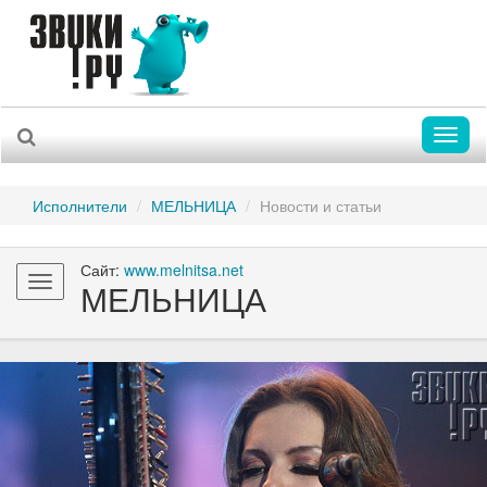
Toggl
naviga
Исполнители
МЕЛЬНИЦА
Новости и статьи
Сайт:
www.melnitsa.net
Toggle
МЕЛЬНИЦА
navigation