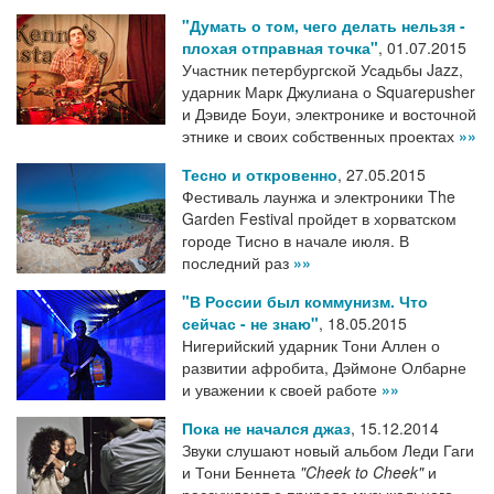
"Думать о том, чего делать нельзя -
плохая отправная точка"
,
01.07.2015
Участник петербургской Усадьбы Jazz,
ударник Марк Джулиана о Squarepusher
и Дэвиде Боуи, электронике и восточной
этнике и своих собственных проектах
»»
Тесно и откровенно
,
27.05.2015
Фестиваль лаунжа и электроники The
Garden Festival пройдет в хорватском
городе Тисно в начале июля. В
последний раз
»»
"В России был коммунизм. Что
сейчас - не знаю"
,
18.05.2015
Нигерийский ударник Тони Аллен о
развитии афробита, Дэймоне Олбарне
и уважении к своей работе
»»
Пока не начался джаз
,
15.12.2014
Звуки слушают новый альбом Леди Гаги
и Тони Беннета
"Cheek to Cheek"
и
рассуждают о природе музыкального