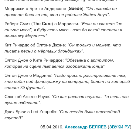
Моррисси о Бретте Андерсоне (
Suede
):
"Он никогда не
простит бога за то, что не родился Энджи Боуи"
.
Роберт Смит (
The Cure
) о Моррисси:
"Если он скажет "не
ешьте мяса", я буду есть мясо - вот до какой степени я
ненавижу Моррисси"
.
Кит Ричардс об Элтоне Джоне:
"Он только и может, что
писать песни о мёртвых блондинках".
Элтон Джон о Ките Ричардсе:
"Обезьяна с артритом,
которая на сцене пытается изображать юнца"
.
Элтон Джон о Мадонне:
"Надо просто расстреливать тех,
кто поёт под фонограмму на концерте, билет на который
стоит 75 фунтов"
.
Слэш об Акселе Роузе:
"Он как раковая опухоль. То есть его
лучше избегать".
Джек Брюс о Led Zeppelin:
"Они всегда были отстойной
группой"
.
05.04.2016,
Александр БЕЛЯЕВ
(
ЗВУКИ РУ
)