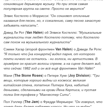
сочиняющие дерьмовую музыку. Но при этом самая
популярная группа на свете. Просто не верится"
Элвис Костелло о Моррисси:
"Он сочиняет отличные
названия для песен, но, к сожалению, саму песню зачастую
забывать написать"
.
Дэвид Ли Рот (
Van Halen
) об Элвисе Костелло:
"Музыкальные
журналисты так любят Костелло потому, что Костелло
сам похож на музыкального журналиста"
Сэмми Хагар (второй фронтмен
Van Halen
) о Дэвиде Ли Роте:
"Я только что [на концерте] видел парня, от которого
почти ничего не осталось - ни голоса, ни артистизма. В
гримёрке он красит волосы спреем, а на сцене делает вид,
что сейчас 1982 год и он всё ещё фронтмен Van Halen"
Мани (
The Stone Roses
) о Питере Хуке (
Joy Division
):
"Три
вещи, которые хорошо видны из космоса: великая
китайская стена, лопатник Питера Хука, набитый
деньгами, сделанными на крови Йена Кертиса, и пустая
полка для трофеев у "Манчестер Сити"
.
Пол Уэллер (
The Jam
) о Фредди Меркьюри:
"Он говорил, что
хочет дать балет рабочему классу. Ну что за мудак".