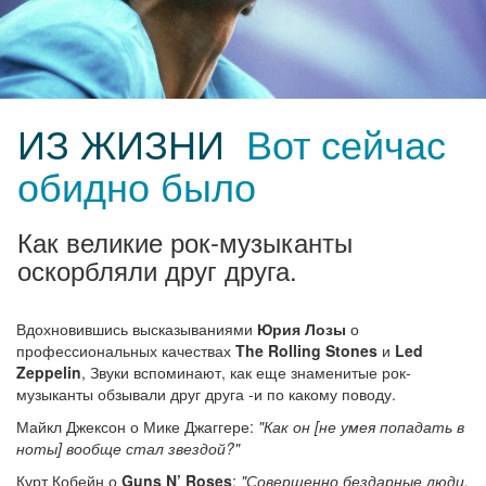
ИЗ ЖИЗНИ
Вот сейчас
обидно было
Как великие рок-музыканты
оскорбляли друг друга.
Вдохновившись высказываниями
Юрия Лозы
о
профессиональных качествах
The Rolling Stones
и
Led
Zeppelin
, Звуки вспоминают, как еще знаменитые рок-
музыканты обзывали друг друга -и по какому поводу.
Майкл Джексон о Мике Джаггере:
"Как он [не умея попадать в
ноты] вообще стал звездой?"
Курт Кобейн о
Guns N’ Roses
:
"Совершенно бездарные люди,