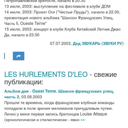
Петропавловской крепости, начало в 20.30
13 июля, 2003: выступление на фестивале в клубе ДОМ
14 июля, 2003: Проект Оги ("Чистые Пруды"), начало в 22.00,
презентация нового альбома "Шансон Французских Улиц,
Часть Ii, Oueste Terne"
15 июля, 2003: концерт в клубе Клубе Китайский Летчик Джао
Да, начало в 23.00
07.07.2003,
Дед ЗВУКАРЬ
(
ЗВУКИ РУ
)
LES HURLEMENTS D'LEO
- свежие
публикации:
Альбом дня
-
Ouest Terne. Шансон французских улиц,
часть 2
,
03.08.2003
Прошли те времена, когда французские клубные команды
попадали в поле зрения меломанов причудливым путем.
Лично у меня первая запись бретонцев Louise Attaque
(хронологически и стилистически - явно
»»