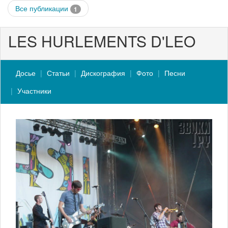
Все публикации
1
LES HURLEMENTS D'LEO
Досье
Статьи
Дискография
Фото
Песни
Участники