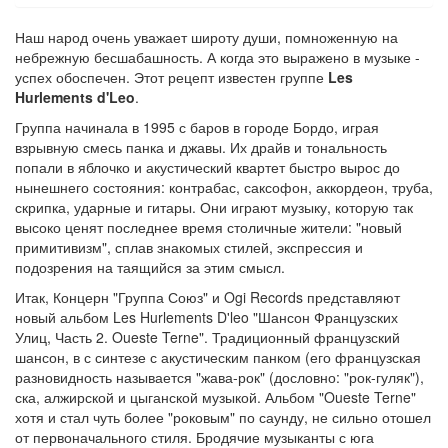
Наш народ очень уважает широту души, помноженную на
небрежную бесшабашность. А когда это выражено в музыке -
успех обоспечен. Этот рецепт известен группе
Les
Hurlements d'Leo
.
Группа начинала в 1995 с баров в городе Бордо, играя
взрывную смесь панка и джавы. Их драйв и тональность
попали в яблочко и акустический квартет быстро вырос до
нынешнего состояния: контрабас, саксофон, аккордеон, труба,
скрипка, ударные и гитары. Они играют музыку, которую так
высоко ценят последнее время столичные жители: "новый
примитивизм", сплав знакомых стилей, экспрессия и
подозрения на таящийся за этим смысл.
Итак, Концерн "Группа Союз" и Ogi Records представляют
новый альбом Les Hurlements D'leo "Шансон Французских
Улиц, Часть 2. Oueste Terne". Традиционный французский
шансон, в с синтезе с акустическим панком (его французская
разновидность называется "жава-рок" (дословно: "рок-гуляк"),
ска, алжирской и цыганской музыкой. Альбом "Oueste Terne"
хотя и стал чуть более "роковым" по саунду, не сильно отошел
от первоначального стиля. Бродячие музыканты с юга