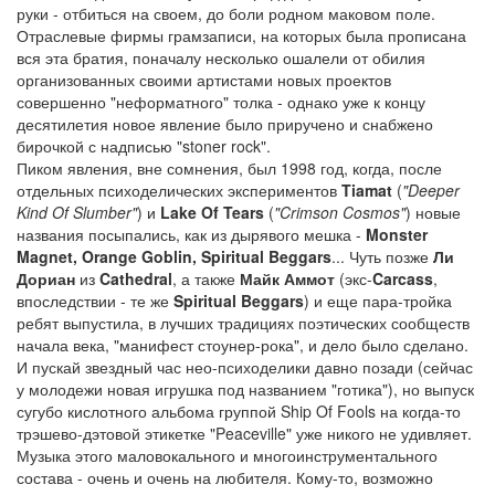
руки - отбиться на своем, до боли родном маковом поле.
Отраслевые фирмы грамзаписи, на которых была прописана
вся эта братия, поначалу несколько ошалели от обилия
организованных своими артистами новых проектов
совершенно "неформатного" толка - однако уже к концу
десятилетия новое явление было приручено и снабжено
бирочкой с надписью "stoner rock".
Пиком явления, вне сомнения, был 1998 год, когда, после
отдельных психоделических экспериментов
Tiamat
(
"Deeper
Kind Of Slumber"
) и
Lake Of Tears
(
"Crimson Cosmos"
) новые
названия посыпались, как из дырявого мешка -
Monster
Magnet, Orange Goblin, Spiritual Beggars
... Чуть позже
Ли
Дориан
из
Cathedral
, а также
Майк Аммот
(экс-
Carcass
,
впоследствии - те же
Spiritual Beggars
) и еще пара-тройка
ребят выпустила, в лучших традициях поэтических сообществ
начала века, "манифест стоунер-рока", и дело было сделано.
И пускай звездный час нео-психоделики давно позади (сейчас
у молодежи новая игрушка под названием "готика"), но выпуск
сугубо кислотного альбома группой Ship Of Fools на когда-то
трэшево-дэтовой этикетке "Peaceville" уже никого не удивляет.
Музыка этого маловокального и многоинструментального
состава - очень и очень на любителя. Кому-то, возможно