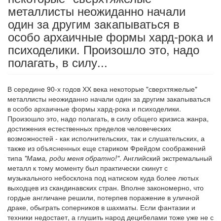
металлисты неожиданно начали
один за другим закапываться в
особо архаичные формы хард-рока и
психоделики. Произошло это, надо
полагать, в силу...
В середине 90-х годов ХХ века некоторые "сверхтяжелые"
металлисты неожиданно начали один за другим закапываться
в особо архаичные формы хард-рока и психоделики.
Произошло это, надо полагать, в силу общего кризиса жанра,
достижения естественных пределов человеческих
возможностей - как исполнительских, так и слушательских, а
также из объясненных еще стариком Фрейдом соображений
типа
"Мама, роди меня обратно!"
. Английский экстремальный
металл к тому моменту был практически скинут с
музыкального небосклона под натиском куда более лютых
выходцев из скандинавских стран. Вполне закономерно, что
гордые англичане решили, потерпев поражение в уличной
драке, обыграть соперников в шахматы. Если фантазии и
техники недостает, а глушить народ децибелами тоже уже не с