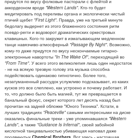
придутся по вкусу фолковые пасторали с флейтой и
аккордеоном вроде
"Western Lands"
. Кто-то будет
медитировать под переливы органа и экологически чистый
птичий щебет
"First Light"
. Правда, уже на третьей минуте
бедолагу выдернет из этого блаженного состояния ритм
псевдо-регги и водоворот драматических оркестровых
клавишных. Кого-то закружит в изматывающем медленном
танце навязчиво-атмосферный
"Passage By Night"
. Возможно,
кому-то даже придутся по вкусу нескончаемые гитарно-
электронные навортоты
"In The Wake Of"
, переходящей во
"From Time"
. У всего этого великолепия лишь один недостаток
- не на всякую трезвую голову эта музыка способна
подействовать одинаково гипнотично. Более того,
незатуманенный рассудок услужливо подсказывает, из каких
кусков это все слеплено, как устроено и почему работает. И
то, что должно было быть магией, тут же превращается в
банальный фокус, секрет которого лет десять назад был
прочитан на задней обложке "Юного Техника". Кстати, в
лучших традициях
"Peaceville"
самыми интересными на диске
оказались финальные треки - уже упоминавшаяся
"Western
Lands"
, а также
"Guidance Is Infernal"
, своей забойной
кислотной танцевальностью убивающая наповал даже
продвинутых
Chemical Brothers
. Вот здесь - настоящая