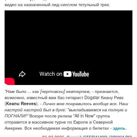
видео на назначенный лид-синглом титульный трек.
"Нам было ... как [чертовски] невтерпеж,
- признается,
возможно, известный вам бас-гитарист Dogstar Киану Ривз
(
Keanu Reeves
). -
Лично мне понравилось вообще все. Наш
настрой настрой был в духе: "выкладываемся на полную и
ПОГНАЛИ!"
Вскоре после релиза "All in Now" группа
отправится в массивное турне по Европе и Северной
Америке. Вся необходимая информация о билетах -
здесь
.
06.03.2026,
Сергей СТЕПАНОВ
(
ЗВУКИ РУ
)