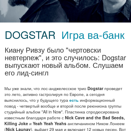
DOGSTAR
Игра ва-банк
Киану Ривзу было "чертовски
невтерпеж", и это случилось: Dogstar
выпускают новый альбом. Слушаем
его лид-сингл
Мы уже знали, что лос-анджелесское трио
Dogstar
проведет
это лето, активно гастролируя по Европе, а сегодня
выяснилось, что у будущего тура
есть
информационный
повод - четвертый вообще и второй после реюниона группы
студийный альбом "All in Now". Пластинка спродюсирована
известным благодаря работе с
Nick Cave and the Bad Seeds,
Killing Joke
и
Yeah Yeah Yeahs
англичанином Ником Лонеем
(
Nick Launay
), выйдет 29 мая и включает 12 новых песен. Вот