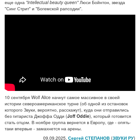
еще одна
"intellectual beauty queen"
Люси Бойнтон, звезда
"Синг Стрит" и "Богемской рапсодии".
10 сентября Wolf Alice начнут самое массивное в своей
истории североамериканское турне (об одной из остановок
которого Звуки, вероятно, расскажут), куда они отправились
без гитариста Джоффа Одди (
Joff Oddie
), который готовится
стать отцом. В ноябре группа вернется в Европу, где - опять-
таки впервые - замахнется на арены.
09.09.2025,
Сергей СТЕПАНОВ
(
ЗВУКИ РУ
)