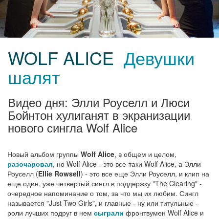
WOLF ALICE
Девушки
шалят
Видео дня: Элли Роуселл и Люси
Бойнтон хулиганят в экранизации
нового сингла Wolf Alice
Новый альбом группы
Wolf Alice
, в общем и целом,
разочаровал
, но Wolf Alice - это все-таки Wolf Alice, а Элли
Роуселл (
Ellie Rowsell
) - это все еще Элли Роуселл, и клип на
еще один, уже четвертый сингл в поддержку "The Clearing" -
очередное напоминание о том, за что мы их любим. Сингл
называется "Just Two Girls", и главные - ну или титульные -
роли лучших подруг в нем
сыграли
фронтвумен Wolf Alice и