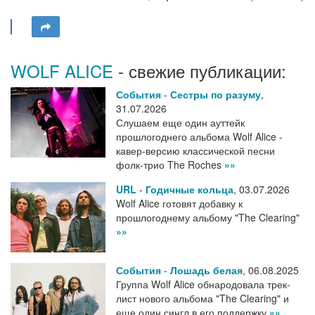
WOLF ALICE
- свежие публикации:
События
-
Сестры по разуму
,
31.07.2026
Слушаем еще один ауттейк
прошлогоднего альбома Wolf Alice -
кавер-версию классической песни
фолк-трио The Roches
»»
URL
-
Годичные кольца
,
03.07.2026
Wolf Alice готовят добавку к
прошлогоднему альбому "The Clearing"
»»
События
-
Лошадь белая
,
06.08.2025
Группа Wolf Alice обнародовала трек-
лист нового альбома "The Clearing" и
еще один сингл в его поддержку
»»